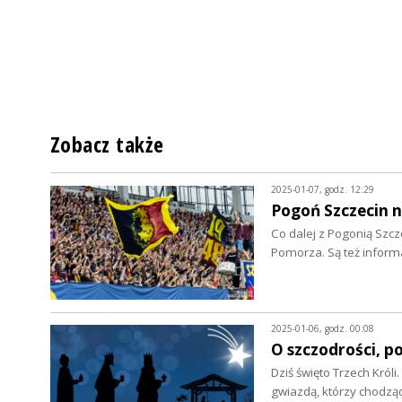
Zobacz także
2025-01-07, godz. 12:29
Pogoń Szczecin 
Co dalej z Pogonią Szcz
Pomorza. Są też inform
2025-01-06, godz. 00:08
O szczodrości, p
Dziś święto Trzech Król
gwiazdą, którzy chodz