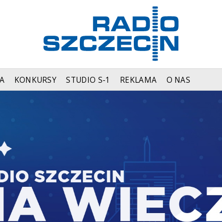
A
KONKURSY
STUDIO S-1
REKLAMA
O NAS