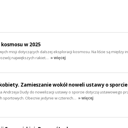
i kosmosu w 2025
wych misji dotyczących dalszej eksploracji kosmosu. Na liście są między i
 rozwój największych rakiet…
» więcej
i kobiety. Zamieszanie wokół noweli ustawy o sporcie
a Andrzeja Dudy do nowelizacji ustawy o sporcie dotyczą ustawowego p
ach sportowych. Obecnie jedynie w czterech…
» więcej