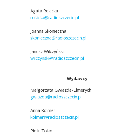
Agata Rokicka
rokicka@radioszczecin.pl
Joanna Skonieczna
skonieczna@radioszczecin.pl
Janusz Wilczyński
wilczynski@radioszczecin.pl
Wydawcy
Małgorzata Gwiazda-Elmerych
gwiazda@radioszczecin.pl
Anna Kolmer
kolmer@radioszczecin.pl
Piotr Tolko