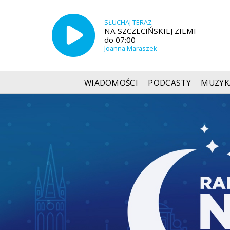
SŁUCHAJ TERAZ
NA SZCZECIŃSKIEJ ZIEMI
do 07:00
Joanna Maraszek
WIADOMOŚCI
PODCASTY
MUZYK