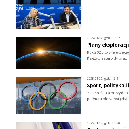
2025-01-02, godz. 13:52
Plany eksploracj
Rok 2025 to wiele cieka
Księżyc, asteroidy oraz
2025-01-02, godz. 13:51
Sport, polityka 
Zastrzeżenia prezydent
parytetu płci w związk
2025-01-02, godz. 13:50