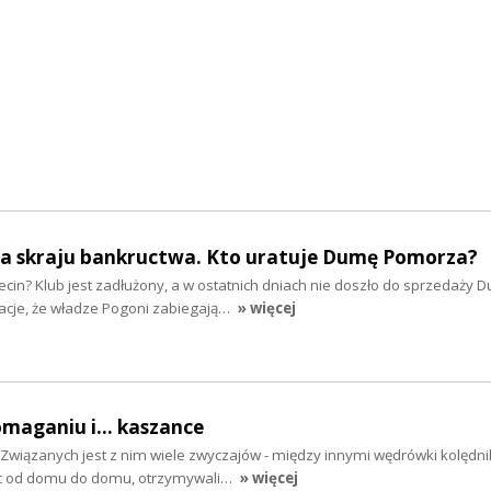
na skraju bankructwa. Kto uratuje Dumę Pomorza?
ecin? Klub jest zadłużony, a w ostatnich dniach nie doszło do sprzedaży 
acje, że władze Pogoni zabiegają…
» więcej
omaganiu i... kaszance
i. Związanych jest z nim wiele zwyczajów - między innymi wędrówki kolędn
ąc od domu do domu, otrzymywali…
» więcej