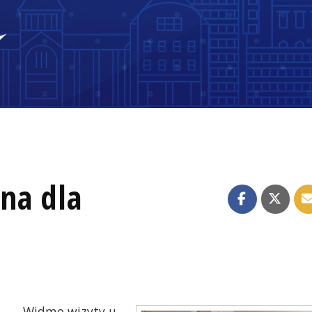
na dla
Widmo wizyty u