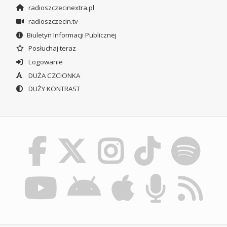
radioszczecinextra.pl
radioszczecin.tv
Biuletyn Informacji Publicznej
Posłuchaj teraz
Logowanie
DUŻA CZCIONKA
DUŻY KONTRAST