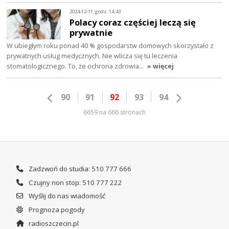
2024-12-11, godz. 14:43
Polacy coraz częściej leczą się
prywatnie
W ubiegłym roku ponad 40 % gospodarstw domowych skorzystało z
prywatnych usług medycznych. Nie wlicza się tu leczenia
stomatologicznego. To, że ochrona zdrowia…
» więcej
90
91
92
93
94
6659 na 666 stronach
Zadzwoń do studia: 510 777 666
Czujny non stop: 510 777 222
Wyślij do nas wiadomość
Prognoza pogody
radioszczecin.pl