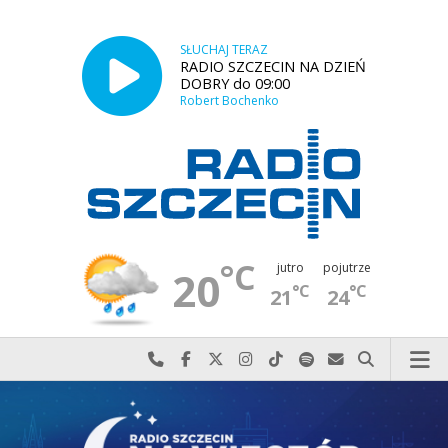
SŁUCHAJ TERAZ
RADIO SZCZECIN NA DZIEŃ
DOBRY do 09:00
Robert Bochenko
°C
jutro
pojutrze
20
°C
°C
21
24
Najlepiej po prostu do nas zadzwoń
Odwiedź nas na Facebook-u
Odwiedź nas na X
Odwiedź nas na Instagram-ie
Odwiedź nas na TikTok-u
Szukaj nas na Spotify
Wyślij do nas w
Szukaj