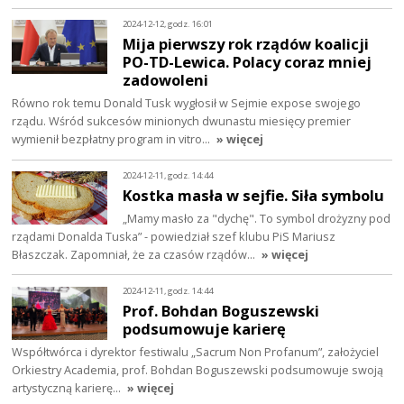
2024-12-12, godz. 16:01
Mija pierwszy rok rządów koalicji
PO-TD-Lewica. Polacy coraz mniej
zadowoleni
Równo rok temu Donald Tusk wygłosił w Sejmie expose swojego
rządu. Wśród sukcesów minionych dwunastu miesięcy premier
wymienił bezpłatny program in vitro…
» więcej
2024-12-11, godz. 14:44
Kostka masła w sejfie. Siła symbolu
„Mamy masło za "dychę". To symbol drożyzny pod
rządami Donalda Tuska” - powiedział szef klubu PiS Mariusz
Błaszczak. Zapomniał, że za czasów rządów…
» więcej
2024-12-11, godz. 14:44
Prof. Bohdan Boguszewski
podsumowuje karierę
Współtwórca i dyrektor festiwalu „Sacrum Non Profanum”, założyciel
Orkiestry Academia, prof. Bohdan Boguszewski podsumowuje swoją
artystyczną karierę…
» więcej