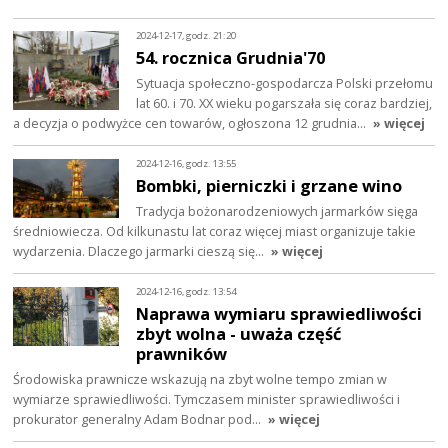
2024-12-17, godz. 21:20
54. rocznica Grudnia'70
Sytuacja społeczno-gospodarcza Polski przełomu
lat 60. i 70. XX wieku pogarszała się coraz bardziej,
a decyzja o podwyżce cen towarów, ogłoszona 12 grudnia…
» więcej
2024-12-16, godz. 13:55
Bombki, pierniczki i grzane wino
Tradycja bożonarodzeniowych jarmarków sięga
średniowiecza. Od kilkunastu lat coraz więcej miast organizuje takie
wydarzenia. Dlaczego jarmarki cieszą się…
» więcej
2024-12-16, godz. 13:54
Naprawa wymiaru sprawiedliwości
zbyt wolna - uważa część
prawników
Środowiska prawnicze wskazują na zbyt wolne tempo zmian w
wymiarze sprawiedliwości. Tymczasem minister sprawiedliwości i
prokurator generalny Adam Bodnar pod…
» więcej