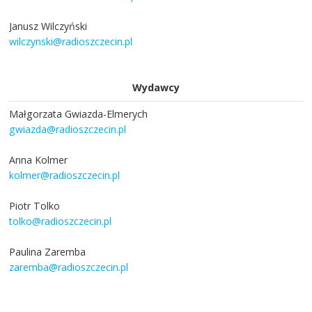
Janusz Wilczyński
wilczynski@radioszczecin.pl
Wydawcy
Małgorzata Gwiazda-Elmerych
gwiazda@radioszczecin.pl
Anna Kolmer
kolmer@radioszczecin.pl
Piotr Tolko
tolko@radioszczecin.pl
Paulina Zaremba
zaremba@radioszczecin.pl