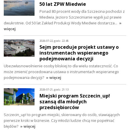
50 lat ZPW Miedwie
Ponad 80 procent wody dla Szczecina pochodzi z
Miedwia. Jezioro Szczecinianie wypili już prawie
dwukrotnie. Od 50 lat Zakład Produkcji Wody Miedwie dostarcza…
»
więcej
2026-07-22, godz. 22:48
Sejm proceduje projekt ustawy o
instrumentach wspieranego
podejmowania decyzji
Ubezwłasnowolnienie osoby bliskiej to dla wielu ostateczność. Co
może zmienić procedowana ustawa o instrumentach wspieranego
podejmowania decyzji?
» więcej
2026-07-21, godz. 21:13
Miejski program Szczecin_up!
szansą dla młodych
przedsiębiorców
Szczecin_up! to program miejski, skierowany do osób, stawiających
pierwsze kroki w biznesie. Czy młodzi ludzie chcą nie popełniać
błędów?
» więcej