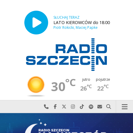
SŁUCHAJ TERAZ
LATO KIEROWCÓW do 18:00
Piotr Rokicki, Maciej Papke
°C
jutro
pojutrze
30
°C
°C
26
22
Najlepiej po prostu do nas zadzwoń
Odwiedź nas na Facebook-u
Odwiedź nas na X
Odwiedź nas na Instagram-ie
Odwiedź nas na TikTok-u
Szukaj nas na Spotify
Wyślij do nas w
Szukaj