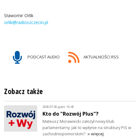
Sławomir Orlik
orlik@radioszczecin.pl
PODCAST AUDIO
AKTUALNOŚCI RSS
Zobacz także
2026-07-30, godz. 16:45
Kto do "Rozwój Plus"?
Mateusz Morawiecki założył nowy klub
parlamentarny. Jak to wpłynie na struktury PiS w
zachodniopomorskim?
» więcej