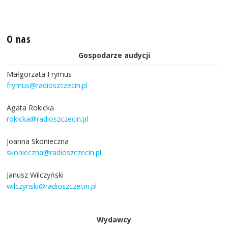
O nas
Gospodarze audycji
Małgorzata Frymus
frymus@radioszczecin.pl
Agata Rokicka
rokicka@radioszczecin.pl
Joanna Skonieczna
skonieczna@radioszczecin.pl
Janusz Wilczyński
wilczynski@radioszczecin.pl
Wydawcy