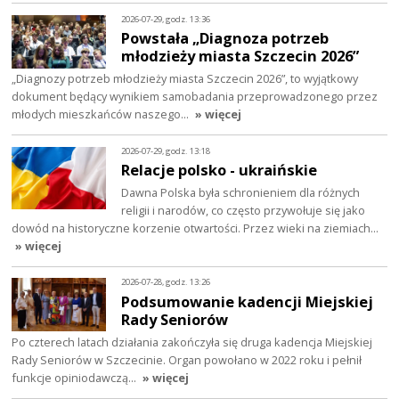
2026-07-29, godz. 13:36
Powstała „Diagnoza potrzeb
młodzieży miasta Szczecin 2026”
„Diagnozy potrzeb młodzieży miasta Szczecin 2026”, to wyjątkowy
dokument będący wynikiem samobadania przeprowadzonego przez
młodych mieszkańców naszego…
» więcej
2026-07-29, godz. 13:18
Relacje polsko - ukraińskie
Dawna Polska była schronieniem dla różnych
religii i narodów, co często przywołuje się jako
dowód na historyczne korzenie otwartości. Przez wieki na ziemiach…
» więcej
2026-07-28, godz. 13:26
Podsumowanie kadencji Miejskiej
Rady Seniorów
Po czterech latach działania zakończyła się druga kadencja Miejskiej
Rady Seniorów w Szczecinie. Organ powołano w 2022 roku i pełnił
funkcje opiniodawczą…
» więcej