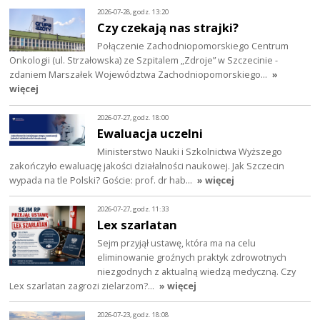
2026-07-28, godz. 13:20
Czy czekają nas strajki?
Połączenie Zachodniopomorskiego Centrum
Onkologii (ul. Strzałowska) ze Szpitalem „Zdroje” w Szczecinie -
zdaniem Marszałek Województwa Zachodniopomorskiego…
»
więcej
2026-07-27, godz. 18:00
Ewaluacja uczelni
Ministerstwo Nauki i Szkolnictwa Wyższego
zakończyło ewaluację jakości działalności naukowej. Jak Szczecin
wypada na tle Polski? Goście: prof. dr hab…
» więcej
2026-07-27, godz. 11:33
Lex szarlatan
Sejm przyjął ustawę, która ma na celu
eliminowanie groźnych praktyk zdrowotnych
niezgodnych z aktualną wiedzą medyczną. Czy
Lex szarlatan zagrozi zielarzom?…
» więcej
2026-07-23, godz. 18:08