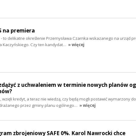
S na premiera
” - to delikatne określenie Przemysława Czarnka wskazanego na urząd p
wa Kaczyńskiego. Czy ten kandydat…
» więcej
zdążyć z uchwaleniem w terminie nowych planów og
mów?
e, wzięli kredyt, a teraz nie wiedzą, czy będą mogli postawić wymarzony d
drażanego przez gminy planu ogólnego…
» więcej
gram zbrojeniowy SAFE 0%. Karol Nawrocki chce