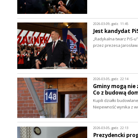
2026-03-09, godz. 11:45
Jest kandydat Pi
„Radykalna twarz PiS-u
przez prezesa Jarosła
2026-03-05, godz. 22:14
Gminy mogą nie 
Co z budową do
Kupili działki budowlan
Niepewność wynika z w
2026-03-05, godz. 22:13
Prezydencki pro