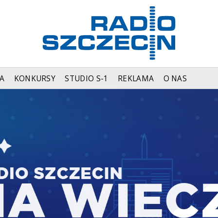
A
KONKURSY
STUDIO S-1
REKLAMA
O NAS