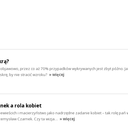
krą?
zobjawowo, przez co aż 70% przypadków wykrywanych jest zbyt późno. Ja
askrę, by nie stracić wzroku?
» więcej
ek a rola kobiet
wieścich i macierzyństwo jako nadrzędne zadanie kobiet – tak rolę pań 
zemysław Czarnek. Czy ta wizja…
» więcej