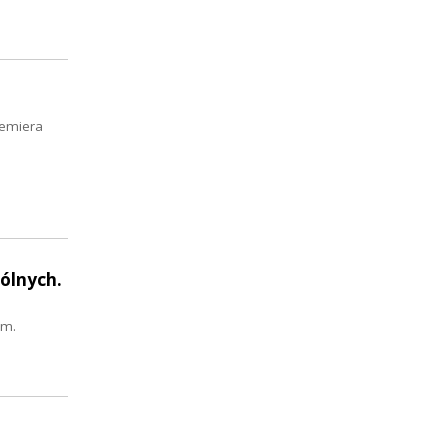
remiera
ólnych.
om.