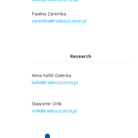
Paulina Zaremba
zaremba@radioszczecin.pl
Research
Anna Kafel-Dalecka
kafel@radioszczecin.pl
Sławomir Orlik
orlik@radioszczecin.pl