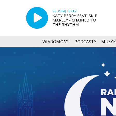
SŁUCHAJ TERAZ
KATY PERRY FEAT. SKIP
MARLEY - CHAINED TO
THE RHYTHM
WIADOMOŚCI
PODCASTY
MUZYK