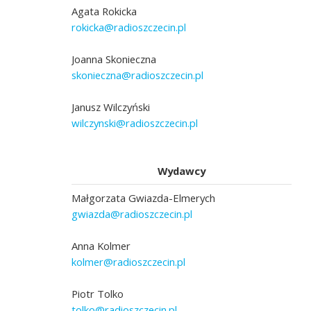
Agata Rokicka
rokicka@radioszczecin.pl
Joanna Skonieczna
skonieczna@radioszczecin.pl
Janusz Wilczyński
wilczynski@radioszczecin.pl
Wydawcy
Małgorzata Gwiazda-Elmerych
gwiazda@radioszczecin.pl
Anna Kolmer
kolmer@radioszczecin.pl
Piotr Tolko
tolko@radioszczecin.pl