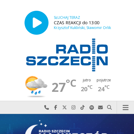
SŁUCHAJ TERAZ
CZAS REAKCJI do 13:00
Krzysztof Kukliński, Sławomir Orlik
°C
jutro
pojutrze
27
°C
°C
20
24
Najlepiej po prostu do nas zadzwoń
Odwiedź nas na Facebook-u
Odwiedź nas na X
Odwiedź nas na Instagram-ie
Odwiedź nas na TikTok-u
Szukaj nas na Spotify
Wyślij do nas w
Szukaj