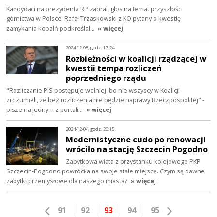
Kandydaci na prezydenta RP zabrali głos na temat przyszłości
górnictwa w Polsce. Rafał Trzaskowski z KO pytany o kwestię
zamykania kopalń podkreślał…
» więcej
2024-12-05, godz. 17:24
Rozbieżności w koalicji rządzącej w
kwestii tempa rozliczeń
poprzedniego rządu
"Rozliczanie PiS postępuje wolniej, bo nie wszyscy w Koalicji
zrozumieli, że bez rozliczenia nie będzie naprawy Rzeczpospolitej" -
pisze na jednym z portali…
» więcej
2024-12-04, godz. 20:15
Modernistyczne cudo po renowacji
wróciło na stację Szczecin Pogodno
Zabytkowa wiata z przystanku kolejowego PKP
Szczecin-Pogodno powróciła na swoje stałe miejsce. Czym są dawne
zabytki przemysłowe dla naszego miasta?
» więcej
91
92
93
94
95