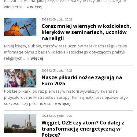
Baszara al-Asada. Jaka przyszłość czeka Syrię i czy uda się zażegnać
wieloletni…
» więcej
2024-12-09, godz. 20:28
Coraz mniej wiernych w kościołach,
kleryków w seminariach, uczniów
na religii
Mniej księży, ślubów, chrztów oraz uczniów na lekcjach religii – takie
informacje płyną z badań Kościoła katolickiego dotyczących praktyk
religijnych…
» więcej
2024-12-05, godz. 17:28
Nasze piłkarki nożne zagrają na
Euro 2025
Polskie piłkarki po raz pierwszy w historii wywalczyły awans na
przyszłoroczne Mistrzostwa Europy . Kim są matki oraz ojcowie tego
sukcesu i czy piłka nożna…
» więcej
2024-12-05, godz. 17:27
Węgiel, OZE czy atom? Co dalej z
transformacją energetyczną w
Polsce?