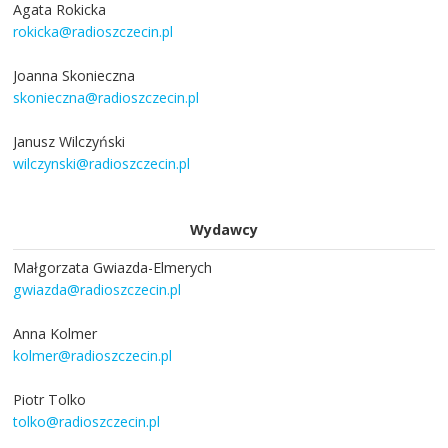
Agata Rokicka
rokicka@radioszczecin.pl
Joanna Skonieczna
skonieczna@radioszczecin.pl
Janusz Wilczyński
wilczynski@radioszczecin.pl
Wydawcy
Małgorzata Gwiazda-Elmerych
gwiazda@radioszczecin.pl
Anna Kolmer
kolmer@radioszczecin.pl
Piotr Tolko
tolko@radioszczecin.pl