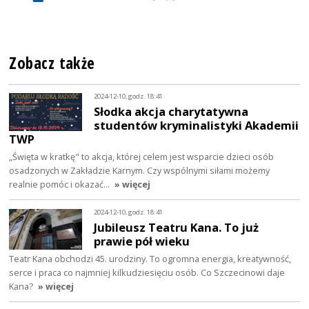
Zobacz także
2024-12-10, godz. 18:41
Słodka akcja charytatywna
studentów kryminalistyki Akademii
TWP
„Święta w kratkę" to akcja, której celem jest wsparcie dzieci osób
osadzonych w Zakładzie Karnym. Czy wspólnymi siłami możemy
realnie pomóc i okazać…
» więcej
2024-12-10, godz. 18:41
Jubileusz Teatru Kana. To już
prawie pół wieku
Teatr Kana obchodzi 45. urodziny. To ogromna energia, kreatywność,
serce i praca co najmniej kilkudziesięciu osób. Co Szczecinowi daje
Kana?
» więcej