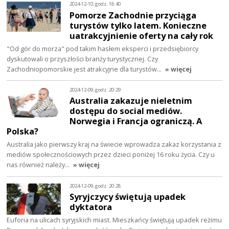
2024-12-10, godz. 18:40
Pomorze Zachodnie przyciąga
turystów tylko latem. Konieczne
uatrakcyjnienie oferty na cały rok
"Od gór do morza" pod takim hasłem eksperci i przedsiębiorcy
dyskutowali o przyszłości branży turystycznej. Czy
Zachodniopomorskie jest atrakcyjne dla turystów…
» więcej
2024-12-09, godz. 20:29
Australia zakazuje nieletnim
dostępu do social mediów.
Norwegia i Francja ograniczą. A
Polska?
Australia jako pierwszy kraj na świecie wprowadza zakaz korzystania z
mediów społecznościowych przez dzieci poniżej 16 roku życia. Czy u
nas również należy…
» więcej
2024-12-09, godz. 20:28
Syryjczycy świętują upadek
dyktatora
Euforia na ulicach syryjskich miast. Mieszkańcy świętują upadek reżimu