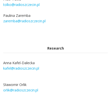
tolko@radioszczecin.pl
Paulina Zaremba
zaremba@radioszczecin.pl
Research
Anna Kafel-Dalecka
kafel@radioszczecin.pl
Sławomir Orlik
orlik@radioszczecin.pl