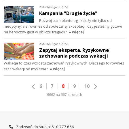
2026-06-09, godz. 20:57
Kampania "Drugie życie"
Rozwój transplantologii zależy nie tylko od
medycyny, ale również od społecznej akceptacji. Czy jesteśmy gotowi
na heroiczny gest w obliczu tragedii?
» więcej
2026-06-09, godz. 20:53
Zapytaj eksperta. Ryzykowne
zachowania podczas wakacji
Wakacje to czas wzrostu zachowań ryzykownych. Dlaczego to również
czas wakacji od myślenia?
» więcej
6
7
8
9
10
6662 na 667 stronach
Zadzwoń do studia: 510 777 666