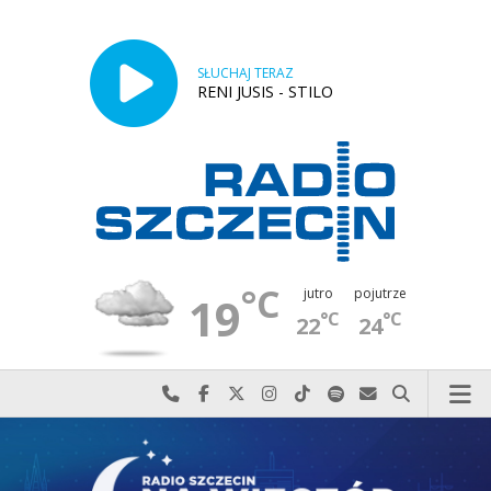
SŁUCHAJ TERAZ
RENI JUSIS - STILO
°C
jutro
pojutrze
19
°C
°C
22
24
Najlepiej po prostu do nas zadzwoń
Odwiedź nas na Facebook-u
Odwiedź nas na X
Odwiedź nas na Instagram-ie
Odwiedź nas na TikTok-u
Szukaj nas na Spotify
Wyślij do nas w
Szukaj