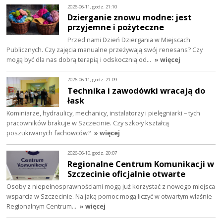
2026-06-11, godz. 21:10
Dzierganie znowu modne: jest
przyjemne i pożyteczne
Przed nami Dzień Dziergania w Miejscach
Publicznych. Czy zajęcia manualne przeżywają swój renesans? Czy
mogą być dla nas dobrą terapią i odskocznią od…
» więcej
2026-06-11, godz. 21:09
Technika i zawodówki wracają do
łask
Kominiarze, hydraulicy, mechanicy, instalatorzy i pielęgniarki – tych
pracowników brakuje w Szczecinie. Czy szkoły kształcą
poszukiwanych fachowców?
» więcej
2026-06-10, godz. 20:07
Regionalne Centrum Komunikacji w
Szczecinie oficjalnie otwarte
Osoby z niepełnosprawnościami mogą już korzystać z nowego miejsca
wsparcia w Szczecinie. Na jaką pomoc mogą liczyć w otwartym właśnie
Regionalnym Centrum…
» więcej