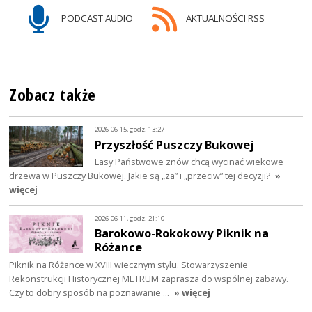
PODCAST AUDIO
AKTUALNOŚCI RSS
Zobacz także
2026-06-15, godz. 13:27
Przyszłość Puszczy Bukowej
Lasy Państwowe znów chcą wycinać wiekowe
drzewa w Puszczy Bukowej. Jakie są „za” i „przeciw” tej decyzji?
»
więcej
2026-06-11, godz. 21:10
Barokowo-Rokokowy Piknik na
Różance
Piknik na Różance w XVIII wiecznym stylu. Stowarzyszenie
Rekonstrukcji Historycznej METRUM zaprasza do wspólnej zabawy.
Czy to dobry sposób na poznawanie …
» więcej