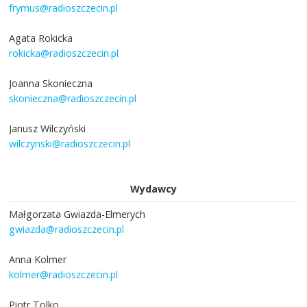
frymus@radioszczecin.pl
Agata Rokicka
rokicka@radioszczecin.pl
Joanna Skonieczna
skonieczna@radioszczecin.pl
Janusz Wilczyński
wilczynski@radioszczecin.pl
Wydawcy
Małgorzata Gwiazda-Elmerych
gwiazda@radioszczecin.pl
Anna Kolmer
kolmer@radioszczecin.pl
Piotr Tolko