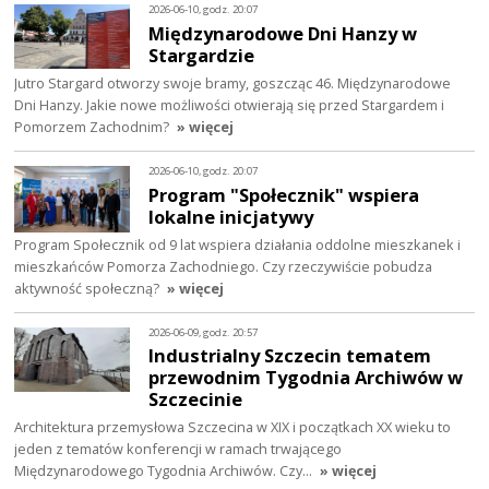
2026-06-10, godz. 20:07
Międzynarodowe Dni Hanzy w
Stargardzie
Jutro Stargard otworzy swoje bramy, goszcząc 46. Międzynarodowe
Dni Hanzy. Jakie nowe możliwości otwierają się przed Stargardem i
Pomorzem Zachodnim?
» więcej
2026-06-10, godz. 20:07
Program "Społecznik" wspiera
lokalne inicjatywy
Program Społecznik od 9 lat wspiera działania oddolne mieszkanek i
mieszkańców Pomorza Zachodniego. Czy rzeczywiście pobudza
aktywność społeczną?
» więcej
2026-06-09, godz. 20:57
Industrialny Szczecin tematem
przewodnim Tygodnia Archiwów w
Szczecinie
Architektura przemysłowa Szczecina w XIX i początkach XX wieku to
jeden z tematów konferencji w ramach trwającego
Międzynarodowego Tygodnia Archiwów. Czy…
» więcej