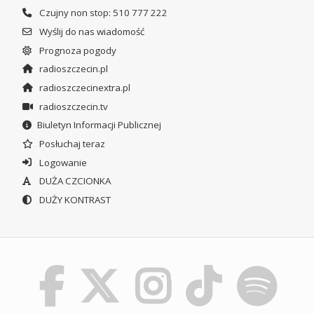
Czujny non stop: 510 777 222
Wyślij do nas wiadomość
Prognoza pogody
radioszczecin.pl
radioszczecinextra.pl
radioszczecin.tv
Biuletyn Informacji Publicznej
Posłuchaj teraz
Logowanie
DUŻA CZCIONKA
DUŻY KONTRAST