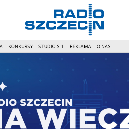
A
KONKURSY
STUDIO S-1
REKLAMA
O NAS