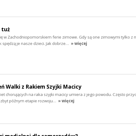
 tuż
się w Zachodniopomorskiem ferie zimowe. Gdy są one zimowymi tylko z 
ak spędzą je nasze dzieci. Jak dobrze…
» więcej
eń Walki z Rakiem Szyjki Macicy
iet chorujących na raka szyjki macicy umiera z jego powodu. Często przyc
 zbyt późnym etapie rozwoju…
» więcej