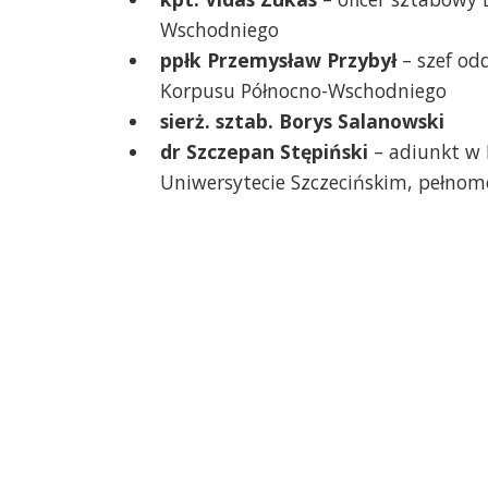
Wschodniego
ppłk Przemysław Przybył
– szef od
Korpusu Północno-Wschodniego
sierż. sztab. Borys Salanowski
dr Szczepan Stępiński
– adiunkt w I
Uniwersytecie Szczecińskim, pełnom