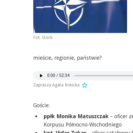
Fot. Stock
mieście, regionie, państwie?
Zaprasza Agata Rokicka
Goście:
ppłk Monika Matuszczak
– oficer
Korpusu Północno-Wschodniego
kpt. Vidas Zukas
– oficer sztabowy