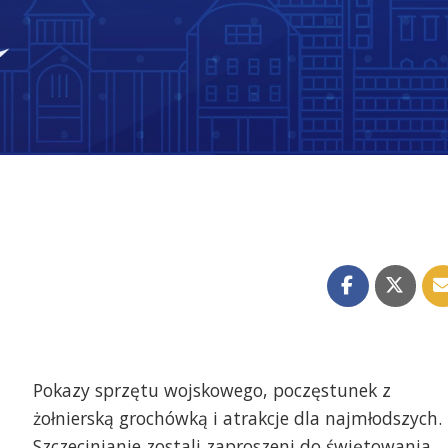
Pokazy sprzętu wojskowego, poczęstunek z
żołnierską grochówką i atrakcje dla najmłodszych.
Szczecinianie zostali zaproszeni do świętowania