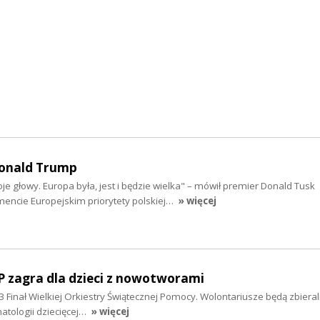
Donald Trump
e głowy. Europa była, jest i będzie wielka" – mówił premier Donald Tusk
mencie Europejskim priorytety polskiej…
» więcej
P zagra dla dzieci z nowotworami
33 Finał Wielkiej Orkiestry Świątecznej Pomocy. Wolontariusze będą zbieral
matologii dziecięcej…
» więcej