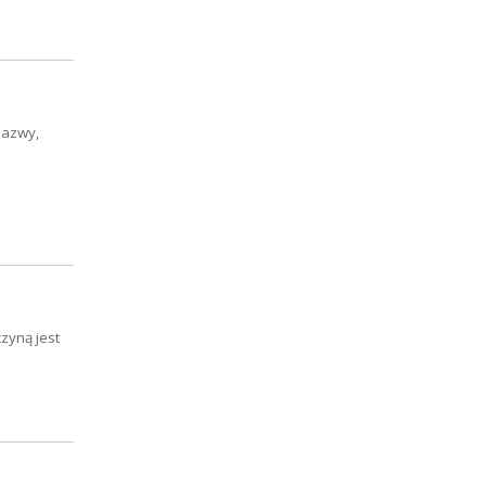
nazwy,
zyną jest