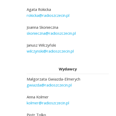
Agata Rokicka
rokicka@radioszczecin.pl
Joanna Skonieczna
skonieczna@radioszczecin.pl
Janusz Wilczyński
wilczynski@radioszczecin.pl
Wydawcy
Małgorzata Gwiazda-Elmerych
gwiazda@radioszczecin.pl
Anna Kolmer
kolmer@radioszczecin.pl
Piotr Tolko