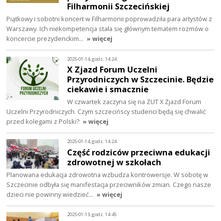
Filharmonii Szczecińskiej
Piątkowy i sobotni koncert w Filharmonii poprowadziła para artystów z
Warszawy. Ich niekompetencja stała się głównym tematem rozmów o
koncercie prezydenckim…
» więcej
2025-01-14, godz. 14:24
X Zjazd Forum Uczelni
Przyrodniczych w Szczecinie. Będzie
ciekawie i smacznie
W czwartek zaczyna się na ZUT X Zjazd Forum
Uczelni Przyrodniczych. Czym szczecińscy studenci będą się chwalić
przed kolegami z Polski?
» więcej
2025-01-14, godz. 14:24
Część rodziców przeciwna edukacji
zdrowotnej w szkołach
Planowana edukacja zdrowotna wzbudza kontrowersje. W sobotę w
Szczecinie odbyła się manifestacja przeciwników zmian. Czego nasze
dzieci nie powinny wiedzieć…
» więcej
2025-01-13, godz. 14:45