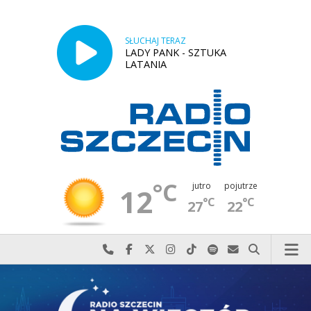
SŁUCHAJ TERAZ
LADY PANK - SZTUKA
LATANIA
°C
jutro
pojutrze
12
°C
°C
27
22
Najlepiej po prostu do nas zadzwoń
Odwiedź nas na Facebook-u
Odwiedź nas na X
Odwiedź nas na Instagram-ie
Odwiedź nas na TikTok-u
Szukaj nas na Spotify
Wyślij do nas w
Szukaj