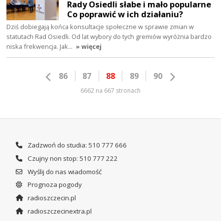
Rady Osiedli słabe i mało popularne
Co poprawić w ich działaniu?
Dziś dobiegają końca konsultacje społeczne w sprawie zmian w
statutach Rad Osiedli. Od lat wybory do tych gremiów wyróżnia bardzo
niska frekwencja. Jak…
» więcej
86
87
88
89
90
6662 na 667 stronach
Zadzwoń do studia: 510 777 666
Czujny non stop: 510 777 222
Wyślij do nas wiadomość
Prognoza pogody
radioszczecin.pl
radioszczecinextra.pl