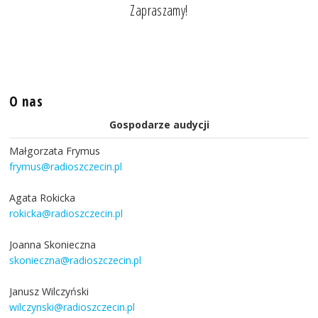
Zapraszamy!
O nas
Gospodarze audycji
Małgorzata Frymus
frymus@radioszczecin.pl
Agata Rokicka
rokicka@radioszczecin.pl
Joanna Skonieczna
skonieczna@radioszczecin.pl
Janusz Wilczyński
wilczynski@radioszczecin.pl