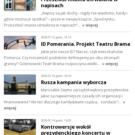
napisach
„Napisy są jak duchy - nigdy nie wiadomo, kiedy i
gdzie można je spotkać” – pisze w swojej książce „Spod tynku.
Przeszłość miasta utrwalona w napisach”…
» więcej
2025-01-15, godz. 16:13
ID Pomerania. Projekt Teatru Brama
Jakie jest nasze ID? Nasze, czyli mieszkańców
Pomorza. Czy tożsamość podobnie definiujemy po obu stronach
granicy? Goleniowski Teatr Brama rozpoczyna wielki…
» więcej
2025-01-15, godz. 16:10
Rusza kampania wyborcza
Marszałek Sejmu zarządził wybory prezydenckie.
Jakie są najważniejsze zasady ich organizacji i
finansowania? Ale też dlaczego kandydatami rządzą… sondaże?…
»
więcej
2025-01-14, godz. 14:25
Kontrowersje wokół
prezydenckiego koncertu w