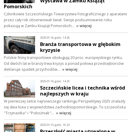
Wystawa w Zamku Książąt
Pomorskich
Członkowie Szczecińskiego Towarzystwa Fotograficznego z aparatami
przez cały rok obserwowali świat. Swoje podsumowanie roku
pokazują w Zamku Książąt Pomorskich…
» więcej
2025-01-16, godz. 14:26
Branża transportowa w głębokim
kryzysie
Polskie firmy transportowe obsługują 20 proc. europejskiego rynku.
Od dwóch lat w branży trwa kryzys a ponad połowa przedsiębiorców
deklaruje spadek przychodów…
» więcej
2025-01-16, godz. 14:25
Szczecińskie licea i technika wśród
najlepszych w kraju
W pierwszej setce najnowszego rankingu Perspektywy 2025 znalazły
się dwa licea z województwa zachodniopomorskiego. To szczecińska
"Trzynastka" i "Pobożniak"…
» więcej
2025-01-15, godz. 16:23
Przeszłość miasta utrwalona w