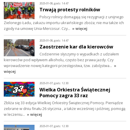
2025-01-08, godz. 14:47
Trwają protesty rolników
Polscy rolnicy domagają się rezygnacji z unijnego
Zielonego Ładu, zakazu importu ukraińskiego zboża; nie ma także ich
zgody na umowę Unia-Mercosur. Czy…
» więcej
2025-01-08, godz. 14:47
Zaostrzenie kar dla kierowców
Codziennie słyszymy o wypadkach z udziałem
kierowców pod wpływem alkoholu, często bez prawa jazdy. Czy
wprowadzenie nowej kategorii przestępstwa, tzw. zabójstwa…
»
więcej
2025-01-07, godz. 12:30
Wielka Orkiestra Świątecznej
Pomocy zagra 33 raz
Zbliża się 33 edycja Wielkiej Orkiestry Świątecznej Pomocy. Pieniądze
zebrane w dniu finału 26 stycznia , a także wcześniej i później, pomogą
w leczeniu…
» więcej
2025-01-07, godz. 12:30