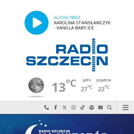
SŁUCHAJ TERAZ
KAROLINA STANISŁAWCZYK
- VANILLA BABY ICE
°C
jutro
pojutrze
13
°C
°C
27
22
Najlepiej po prostu do nas zadzwoń
Odwiedź nas na Facebook-u
Odwiedź nas na X
Odwiedź nas na Instagram-ie
Odwiedź nas na TikTok-u
Szukaj nas na Spotify
Wyślij do nas w
Szukaj