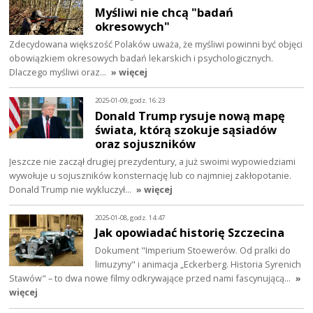
Myśliwi nie chcą "badań
okresowych"
Zdecydowana większość Polaków uważa, że myśliwi powinni być objęci
obowiązkiem okresowych badań lekarskich i psychologicznych.
Dlaczego myśliwi oraz…
» więcej
2025-01-09, godz. 16:23
Donald Trump rysuje nową mapę
świata, którą szokuje sąsiadów
oraz sojuszników
Jeszcze nie zaczął drugiej prezydentury, a już swoimi wypowiedziami
wywołuje u sojuszników konsternację lub co najmniej zakłopotanie.
Donald Trump nie wykluczył…
» więcej
2025-01-08, godz. 14:47
Jak opowiadać historię Szczecina
Dokument "Imperium Stoewerów. Od pralki do
limuzyny" i animacja „Eckerberg. Historia Syrenich
Stawów" – to dwa nowe filmy odkrywające przed nami fascynującą…
»
więcej