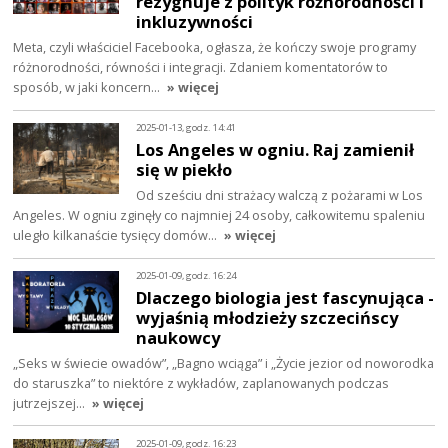
rezygnuje z polityk różnorodności i
inkluzywności
Meta, czyli właściciel Facebooka, ogłasza, że kończy swoje programy
różnorodności, równości i integracji. Zdaniem komentatorów to
sposób, w jaki koncern…
» więcej
2025-01-13, godz. 14:41
Los Angeles w ogniu. Raj zamienił
się w piekło
Od sześciu dni strażacy walczą z pożarami w Los
Angeles. W ogniu zginęły co najmniej 24 osoby, całkowitemu spaleniu
uległo kilkanaście tysięcy domów…
» więcej
2025-01-09, godz. 16:24
Dlaczego biologia jest fascynująca -
wyjaśnią młodzieży szczecińscy
naukowcy
„Seks w świecie owadów”, „Bagno wciąga” i „Życie jezior od noworodka
do staruszka” to niektóre z wykładów, zaplanowanych podczas
jutrzejszej…
» więcej
2025-01-09, godz. 16:23