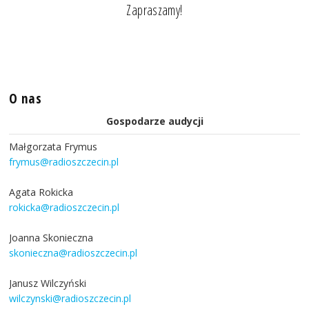
Zapraszamy!
O nas
Gospodarze audycji
Małgorzata Frymus
frymus@radioszczecin.pl
Agata Rokicka
rokicka@radioszczecin.pl
Joanna Skonieczna
skonieczna@radioszczecin.pl
Janusz Wilczyński
wilczynski@radioszczecin.pl