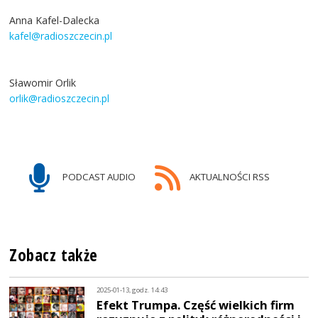
Anna Kafel-Dalecka
kafel@radioszczecin.pl
Sławomir Orlik
orlik@radioszczecin.pl
PODCAST AUDIO
AKTUALNOŚCI RSS
Zobacz także
2025-01-13, godz. 14:43
Efekt Trumpa. Część wielkich firm