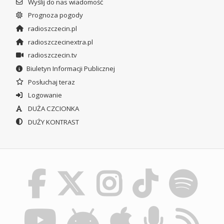
Wyślij do nas wiadomość
Prognoza pogody
radioszczecin.pl
radioszczecinextra.pl
radioszczecin.tv
Biuletyn Informacji Publicznej
Posłuchaj teraz
Logowanie
DUŻA CZCIONKA
DUŻY KONTRAST