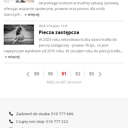
lat pomaga osobom w trudnej sytuacji życiowej,
oferując wsparcie społeczne, prawne oraz pomoc dla osób
starszych…
» więcej
2024-12-19, godz. 12:41
Piecza zastępcza
W 2023 roku rekordowa liczba dzieci trafiła do
pieczy zastępczej – prawie 76 tys., co jest
najwyższym wynikiem od 2015 roku. W zeszłym roku do pieczy trafiło…
» więcej
89
90
91
92
93
6662 na 667 stronach
Zadzwoń do studia: 510 777 666
Czujny non stop: 510 777 222