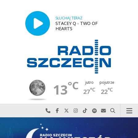
SŁUCHAJ TERAZ
STACEY Q - TWO OF
HEARTS
°C
jutro
pojutrze
13
°C
°C
27
22
Najlepiej po prostu do nas zadzwoń
Odwiedź nas na Facebook-u
Odwiedź nas na X
Odwiedź nas na Instagram-ie
Odwiedź nas na TikTok-u
Szukaj nas na Spotify
Wyślij do nas w
Szukaj