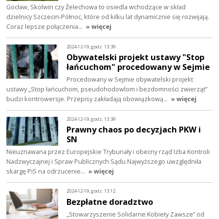
Gocław, Skolwin czy Żelechowa to osiedla wchodzące w skład
dzielnicy Szczecin-Północ, które od kilku lat dynamicznie się rozwijają.
Coraz lepsze połączenia…
» więcej
2024-12-19, godz. 13:39
Obywatelski projekt ustawy "Stop
łańcuchom" procedowany w Sejmie
Procedowany w Sejmie obywatelski projekt
ustawy „Stop łańcuchom, pseudohodowlom i bezdomności zwierząt”
budzi kontrowersje. Przepisy zakładają obowiązkową…
» więcej
2024-12-19, godz. 13:39
Prawny chaos po decyzjach PKW i
SN
Nieuznawana przez Europejskie Trybunały i obecny rząd Izba Kontroli
Nadzwyczajnej i Spraw Publicznych Sądu Najwyższego uwzględniła
skargę PiS na odrzucenie…
» więcej
2024-12-19, godz. 13:12
Bezpłatne doradztwo
„Stowarzyszenie Solidarne Kobiety Zawsze” od