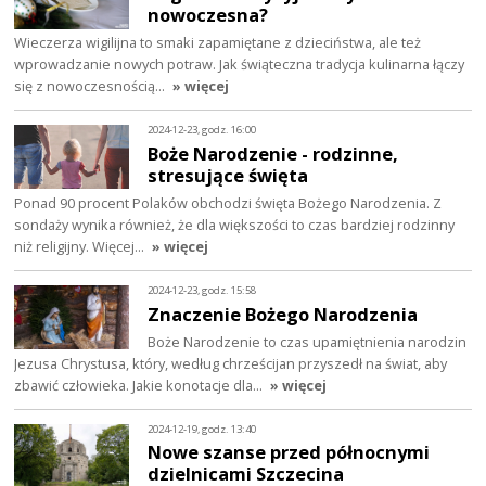
nowoczesna?
Wieczerza wigilijna to smaki zapamiętane z dzieciństwa, ale też
wprowadzanie nowych potraw. Jak świąteczna tradycja kulinarna łączy
się z nowoczesnością…
» więcej
2024-12-23, godz. 16:00
Boże Narodzenie - rodzinne,
stresujące święta
Ponad 90 procent Polaków obchodzi święta Bożego Narodzenia. Z
sondaży wynika również, że dla większości to czas bardziej rodzinny
niż religijny. Więcej…
» więcej
2024-12-23, godz. 15:58
Znaczenie Bożego Narodzenia
Boże Narodzenie to czas upamiętnienia narodzin
Jezusa Chrystusa, który, według chrześcijan przyszedł na świat, aby
zbawić człowieka. Jakie konotacje dla…
» więcej
2024-12-19, godz. 13:40
Nowe szanse przed północnymi
dzielnicami Szczecina