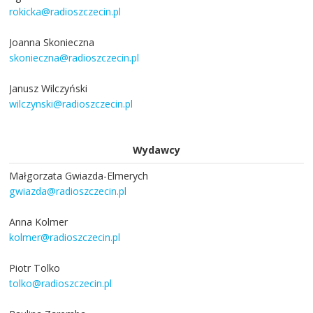
rokicka@radioszczecin.pl
Joanna Skonieczna
skonieczna@radioszczecin.pl
Janusz Wilczyński
wilczynski@radioszczecin.pl
Wydawcy
Małgorzata Gwiazda-Elmerych
gwiazda@radioszczecin.pl
Anna Kolmer
kolmer@radioszczecin.pl
Piotr Tolko
tolko@radioszczecin.pl