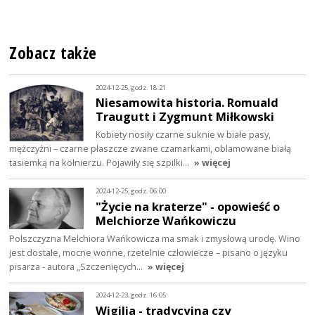
Zobacz także
2024-12-25, godz. 18:21
Niesamowita historia. Romuald
Traugutt i Zygmunt Miłkowski
Kobiety nosiły czarne suknie w białe pasy,
mężczyźni – czarne płaszcze zwane czamarkami, oblamowane białą
tasiemką na kołnierzu. Pojawiły się szpilki…
» więcej
2024-12-25, godz. 06:00
"Życie na kraterze" - opowieść o
Melchiorze Wańkowiczu
Polszczyzna Melchiora Wańkowicza ma smak i zmysłową urodę. Wino
jest dostałe, mocne wonne, rzetelnie człowiecze – pisano o języku
pisarza - autora „Szczenięcych…
» więcej
2024-12-23, godz. 16:05
Wigilia - tradycyjna czy