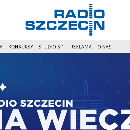
A
KONKURSY
STUDIO S-1
REKLAMA
O NAS