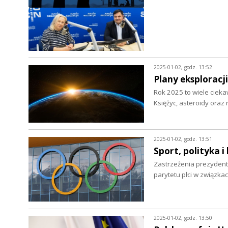
2025-01-02, godz. 13:52
Plany eksploracj
Rok 2025 to wiele cieka
Księżyc, asteroidy oraz
2025-01-02, godz. 13:51
Sport, polityka 
Zastrzeżenia prezydent
parytetu płci w związk
2025-01-02, godz. 13:50