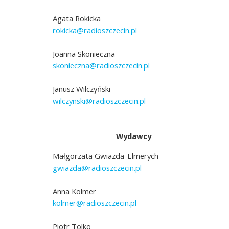
Agata Rokicka
rokicka@radioszczecin.pl
Joanna Skonieczna
skonieczna@radioszczecin.pl
Janusz Wilczyński
wilczynski@radioszczecin.pl
Wydawcy
Małgorzata Gwiazda-Elmerych
gwiazda@radioszczecin.pl
Anna Kolmer
kolmer@radioszczecin.pl
Piotr Tolko