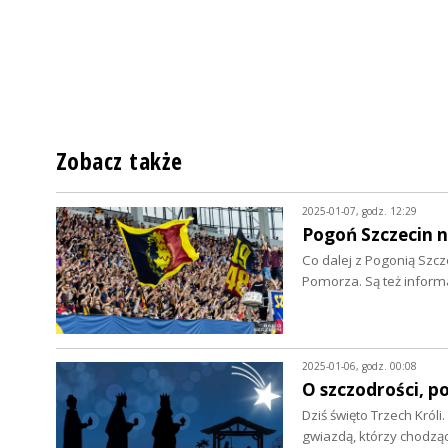
Zobacz także
2025-01-07, godz. 12:29
Pogoń Szczecin 
Co dalej z Pogonią Szcz
Pomorza. Są też inform
2025-01-06, godz. 00:08
O szczodrości, p
Dziś święto Trzech Król
gwiazdą, którzy chodz