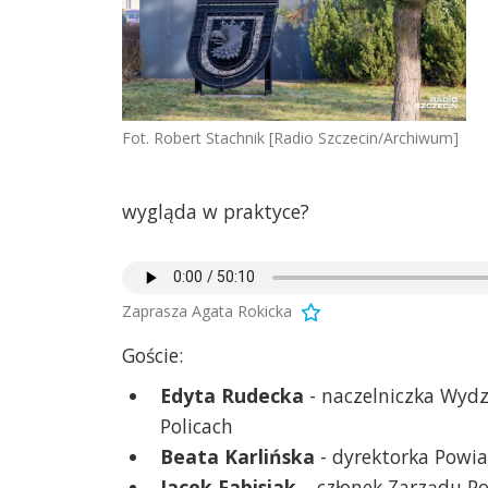
Fot. Robert Stachnik [Radio Szczecin/Archiwum]
wygląda w praktyce?
Zaprasza Agata Rokicka
Goście:
Edyta Rudecka
- naczelniczka Wydz
Policach
Beata Karlińska
- dyrektorka Powi
Jacek Fabisiak
– członek Zarządu P