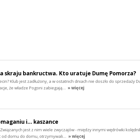
na skraju bankructwa. Kto uratuje Dumę Pomorza?
ecin? Klub jest zadłużony, a w ostatnich dniach nie doszło do sprzedaży 
acje, że władze Pogoni zabiegają…
» więcej
omaganiu i... kaszance
i. Związanych jest z nim wiele zwyczajów - między innymi wędrówki kolędn
ąc od domu do domu, otrzymywali…
» więcej