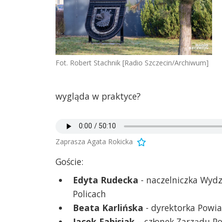
Fot. Robert Stachnik [Radio Szczecin/Archiwum]
wygląda w praktyce?
Zaprasza Agata Rokicka
Goście:
Edyta Rudecka
- naczelniczka Wydz
Policach
Beata Karlińska
- dyrektorka Powi
Jacek Fabisiak
– członek Zarządu P