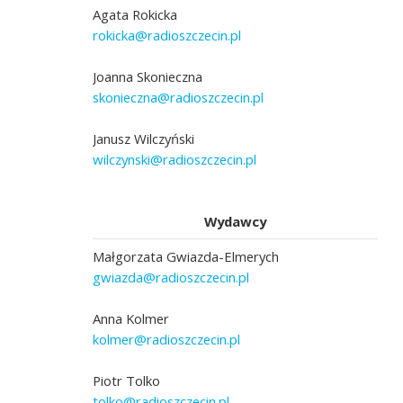
Agata Rokicka
rokicka@radioszczecin.pl
Joanna Skonieczna
skonieczna@radioszczecin.pl
Janusz Wilczyński
wilczynski@radioszczecin.pl
Wydawcy
Małgorzata Gwiazda-Elmerych
gwiazda@radioszczecin.pl
Anna Kolmer
kolmer@radioszczecin.pl
Piotr Tolko
tolko@radioszczecin.pl