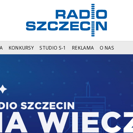
A
KONKURSY
STUDIO S-1
REKLAMA
O NAS