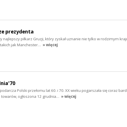
ze prezydenta
ły najlepszy piłkarz Gruzji, który zyskał uznanie nie tylko w rodzimym kraju
 takich jak Manchester…
» więcej
dnia'70
odarcza Polski przełomu lat 60. i 70. XX wieku pogarszała się coraz bardz
n towarów, ogłoszona 12 grudnia…
» więcej