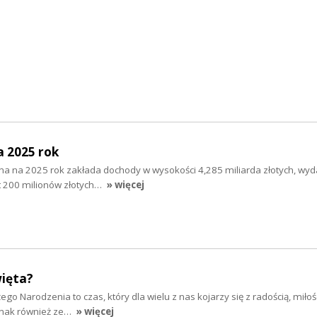
a 2025 rok
na na 2025 rok zakłada dochody w wysokości 4,285 miliarda złotych, wyd
cyt 200 milionów złotych…
» więcej
więta?
żego Narodzenia to czas, który dla wielu z nas kojarzy się z radością, miłośc
dnak również ze…
» więcej