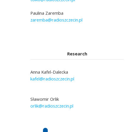
Paulina Zaremba
zaremba@radioszczecin.pl
Research
Anna Kafel-Dalecka
kafel@radioszczecin.pl
Sławomir Orlik
orlik@radioszczecin.pl