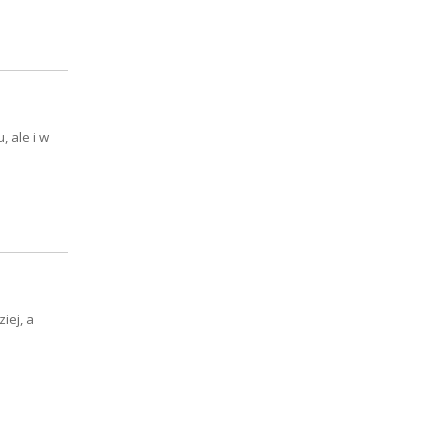
, ale i w
iej, a