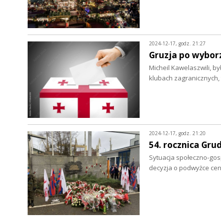
2024-12-17, godz. 21:27
Gruzja po wybor
Micheil Kawelaszwili, by
klubach zagranicznych,
2024-12-17, godz. 21:20
54. rocznica Gru
Sytuacja społeczno-gosp
decyzja o podwyżce ce