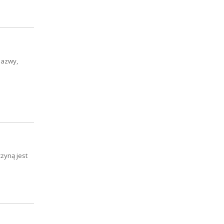
nazwy,
zyną jest