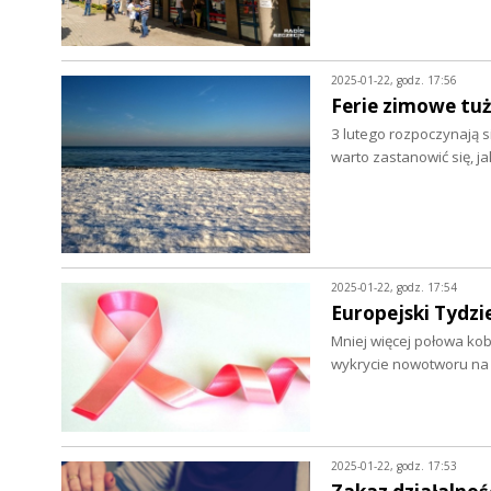
2025-01-22, godz. 17:56
Ferie zimowe tuż
3 lutego rozpoczynają 
warto zastanowić się, j
2025-01-22, godz. 17:54
Europejski Tydzi
Mniej więcej połowa kob
wykrycie nowotworu na
2025-01-22, godz. 17:53