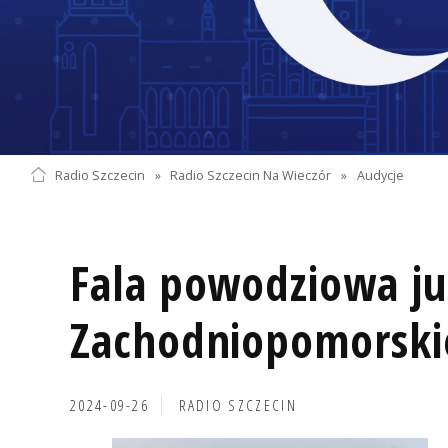
Radio Szczecin
»
Radio Szczecin Na Wieczór
»
Audycje
Fala powodziowa ju
Zachodniopomorsk
2024-09-26
RADIO SZCZECIN