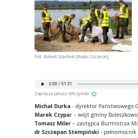
Fot. Robert Stachnik [Radio Szczecin]
Zaprasza Janusz Wilczyński
Michał Durka
- dyrektor Państwowego G
Marek Czypa
r – wójt gminy Boleszkowi
Tomasz Miler
– zastępca Burmistrza Mi
dr Szczepan Stempiński
- pełnomocnik 