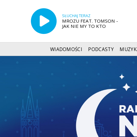
SŁUCHAJ TERAZ
MROZU FEAT. TOMSON -
JAK NIE MY TO KTO
WIADOMOŚCI
PODCASTY
MUZYK