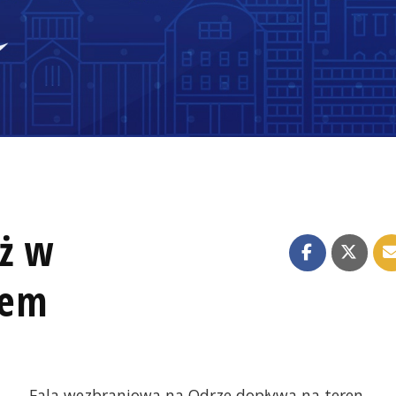
ż w
iem
Fala wezbraniowa na Odrze dopływa na teren