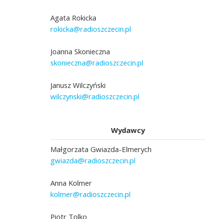
Agata Rokicka
rokicka@radioszczecin.pl
Joanna Skonieczna
skonieczna@radioszczecin.pl
Janusz Wilczyński
wilczynski@radioszczecin.pl
Wydawcy
Małgorzata Gwiazda-Elmerych
gwiazda@radioszczecin.pl
Anna Kolmer
kolmer@radioszczecin.pl
Piotr Tolko