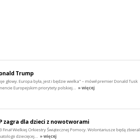
Donald Trump
e głowy. Europa była, jest i będzie wielka" – mówił premier Donald Tusk
mencie Europejskim priorytety polskiej…
» więcej
P zagra dla dzieci z nowotworami
33 Finał Wielkiej Orkiestry Świątecznej Pomocy. Wolontariusze będą zbieral
matologii dziecięcej…
» więcej