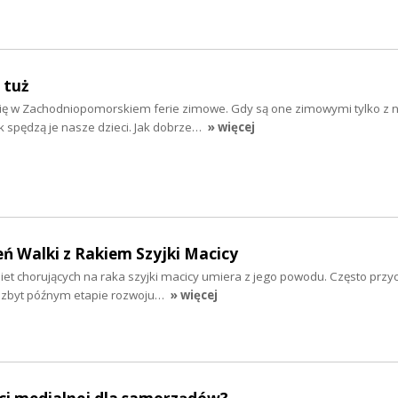
 tuż
się w Zachodniopomorskiem ferie zimowe. Gdy są one zimowymi tylko z 
ak spędzą je nasze dzieci. Jak dobrze…
» więcej
eń Walki z Rakiem Szyjki Macicy
iet chorujących na raka szyjki macicy umiera z jego powodu. Często przyc
 zbyt późnym etapie rozwoju…
» więcej