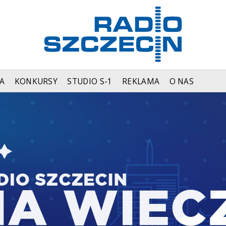
A
KONKURSY
STUDIO S-1
REKLAMA
O NAS