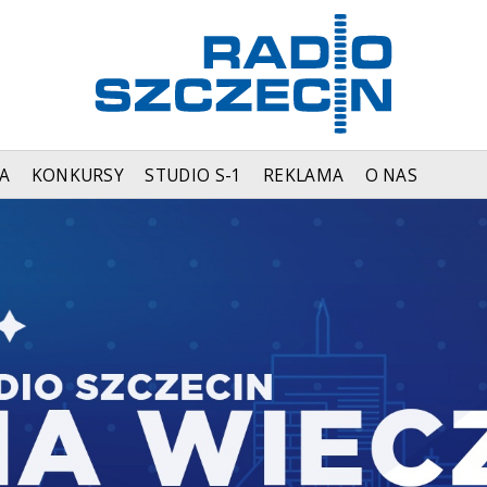
A
KONKURSY
STUDIO S-1
REKLAMA
O NAS