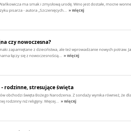
Wańkowicza ma smak i zmysłową urodę. Wino jest dostałe, mocne wonne,
ęzyku pisarza - autora „Szczenięcych…
» więcej
yjna czy nowoczesna?
smaki zapamiętane z dzieciństwa, ale też wprowadzanie nowych potraw. J
inarna łączy się z nowoczesnością…
» więcej
- rodzinne, stresujące święta
ów obchodzi święta Bożego Narodzenia. Z sondaży wynika również, że dl
iej rodzinny niż religijny. Więcej…
» więcej