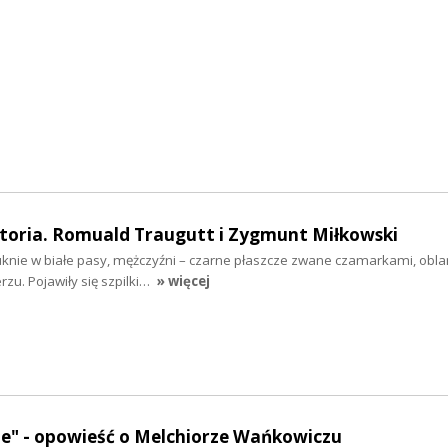
toria. Romuald Traugutt i Zygmunt Miłkowski
suknie w białe pasy, mężczyźni – czarne płaszcze zwane czamarkami, o
rzu. Pojawiły się szpilki…
» więcej
ze" - opowieść o Melchiorze Wańkowiczu