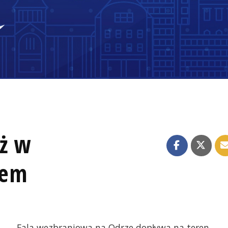
ż w
iem
Fala wezbraniowa na Odrze dopływa na teren