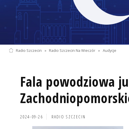
Radio Szczecin
»
Radio Szczecin Na Wieczór
»
Audycje
Fala powodziowa ju
Zachodniopomorsk
2024-09-26
RADIO SZCZECIN