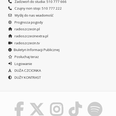
Zadzwoń do studia: 510 777 666
Czujny non stop: 510 777 222
Wyślij do nas wiadomość
Prognoza pogody
radioszczecin.pl
radioszczecinextra.pl
radioszczecin.tv
Biuletyn Informacji Publicznej
Posłuchaj teraz
Logowanie
DUŻA CZCIONKA
DUŻY KONTRAST