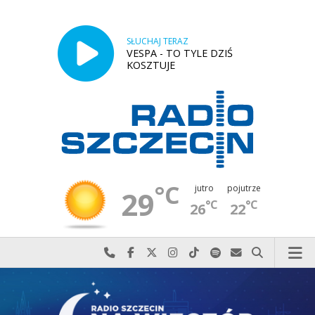
SŁUCHAJ TERAZ
VESPA - TO TYLE DZIŚ
KOSZTUJE
°C
jutro
pojutrze
29
°C
°C
26
22
Najlepiej po prostu do nas zadzwoń
Odwiedź nas na Facebook-u
Odwiedź nas na X
Odwiedź nas na Instagram-ie
Odwiedź nas na TikTok-u
Szukaj nas na Spotify
Wyślij do nas w
Szukaj