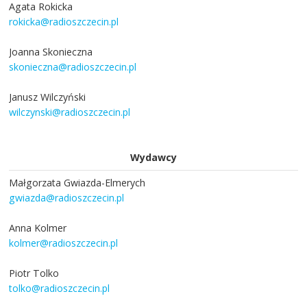
Agata Rokicka
rokicka@radioszczecin.pl
Joanna Skonieczna
skonieczna@radioszczecin.pl
Janusz Wilczyński
wilczynski@radioszczecin.pl
Wydawcy
Małgorzata Gwiazda-Elmerych
gwiazda@radioszczecin.pl
Anna Kolmer
kolmer@radioszczecin.pl
Piotr Tolko
tolko@radioszczecin.pl