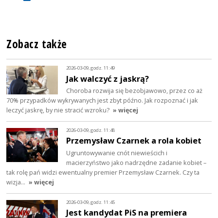
Zobacz także
2026-03-09, godz. 11:49
Jak walczyć z jaskrą?
Choroba rozwija się bezobjawowo, przez co aż
70% przypadków wykrywanych jest zbyt późno. Jak rozpoznać i jak
leczyć jaskrę, by nie stracić wzroku?
» więcej
2026-03-09, godz. 11:48
Przemysław Czarnek a rola kobiet
Ugruntowywanie cnót niewieścich i
macierzyństwo jako nadrzędne zadanie kobiet –
tak rolę pań widzi ewentualny premier Przemysław Czarnek. Czy ta
wizja…
» więcej
2026-03-09, godz. 11:45
Jest kandydat PiS na premiera