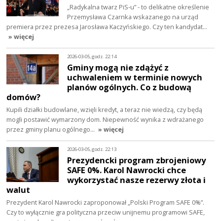
„Radykalna twarz PiS-u” - to delikatne określenie
Przemysława Czarnka wskazanego na urząd
premiera przez prezesa Jarosława Kaczyńskiego. Czy ten kandydat…
» więcej
2026-03-05, godz. 22:14
Gminy mogą nie zdążyć z
uchwaleniem w terminie nowych
planów ogólnych. Co z budową
domów?
Kupili działki budowlane, wzięli kredyt, a teraz nie wiedzą, czy będą
mogli postawić wymarzony dom. Niepewność wynika z wdrażanego
przez gminy planu ogólnego…
» więcej
2026-03-05, godz. 22:13
Prezydencki program zbrojeniowy
SAFE 0%. Karol Nawrocki chce
wykorzystać nasze rezerwy złota i
walut
Prezydent Karol Nawrocki zaproponował „Polski Program SAFE 0%”.
Czy to wyłącznie gra polityczna przeciw unijnemu programowi SAFE,