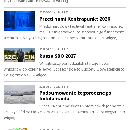
czy też realna alternatywa…
» więcej
2026-03-04, godz. 14:20
Przed nami Kontrapunkt 2026
Międzynarodowy Festiwal Teatralny Kontrapunkt
ma 58-letnią tradycję, co stanowi jego fundament,
ale może też być obciążeniem. Jaki ma być Kontrapunkt…
» więcej
2026-03-04, godz. 14:17
Rusza SBO 2027
W najbliższy poniedziałek startuje nabór
wniosków do kolejnej edycji Szczecińskiego Budżetu Obywatelskiego.
Co się zmienia?
» więcej
2026-03-04, godz. 14:15
Podsumowanie tegorocznego
lodołamania
Przez 14 dni 7 polskich i 6 niemieckich jednostek
kruszyło lód na Odrze. Czy walkę z zimą możemy uznać za wygraną?
»
więcej
2026-03-03, godz. 21:10