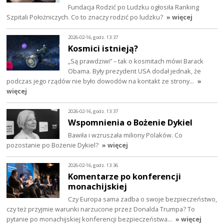
Fundacja Rodzić po Ludzku ogłosiła Ranking
Szpitali Położniczych. Co to znaczy rodzić po ludzku?
» więcej
2026-02-16, godz. 13:37
Kosmici istnieją?
„Są prawdziwi” – tak o kosmitach mówi Barack
Obama. Były prezydent USA dodał jednak, że
podczas jego rządów nie było dowodów na kontakt ze strony…
»
więcej
2026-02-16, godz. 13:37
Wspomnienia o Bożenie Dykiel
Bawiła i wzruszała miliony Polaków. Co
pozostanie po Bożenie Dykiel?
» więcej
2026-02-16, godz. 13:36
Komentarze po konferencji
monachijskiej
Czy Europa sama zadba o swoje bezpieczeństwo,
czy też przyjmie warunki narzucone przez Donalda Trumpa? To
pytanie po monachijskiej konferencji bezpieczeństwa…
» więcej