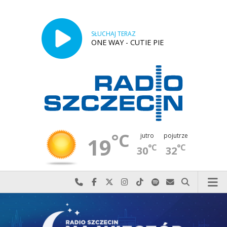
SŁUCHAJ TERAZ
ONE WAY - CUTIE PIE
°C
jutro
pojutrze
19
°C
°C
30
32
Najlepiej po prostu do nas zadzwoń
Odwiedź nas na Facebook-u
Odwiedź nas na X
Odwiedź nas na Instagram-ie
Odwiedź nas na TikTok-u
Szukaj nas na Spotify
Wyślij do nas w
Szukaj