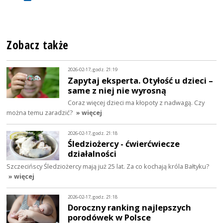
Zobacz także
2026-02-17, godz. 21:19
Zapytaj eksperta. Otyłość u dzieci –
same z niej nie wyrosną
Coraz więcej dzieci ma kłopoty z nadwagą. Czy
można temu zaradzić?
» więcej
2026-02-17, godz. 21:18
Śledziożercy - ćwierćwiecze
działalności
Szczecińscy Śledziożercy mają już 25 lat. Za co kochają króla Bałtyku?
» więcej
2026-02-17, godz. 21:18
Doroczny ranking najlepszych
porodówek w Polsce