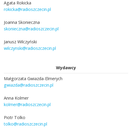
Agata Rokicka
rokicka@radioszczecin.pl
Joanna Skonieczna
skonieczna@radioszczecin.pl
Janusz Wilczyński
wilczynski@radioszczecin.pl
Wydawcy
Małgorzata Gwiazda-Elmerych
gwiazda@radioszczecin.pl
Anna Kolmer
kolmer@radioszczecin.pl
Piotr Tolko
tolko@radioszczecin.pl