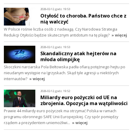
2026-02-12, godz. 19:53
Otyłość to choroba. Państwo chce z
nią walczyć
W Polsce rośnie liczba osób z nadwagą. Czy Narodowa Strategia
Redukcji Otyłości będzie skutecznym antidotum na tę plagę?
» więcej
2026-02-12, godz. 19:53
Skandaliczny atak hejterów na
młoda olimpijkę
Skoczkini narciarska Pola Bełtowska padła ofiarą potężnego hejtu po
nieudanym występie na Igrzyskach. Skąd tyle agresji u niektórych
internautów?
» więcej
2026-02-12, godz. 19:52
Miliardy euro pożyczki od UE na
zbrojenia. Opozycja ma wątpliwości
Prawie 44 miliardy euro pożyczek ma otrzymać Polska w ramach
programu obronnego SAFE Unii Europejskiej. Czy spór pomiędzy
rządem a prezydentem uniemożliwi…
» więcej