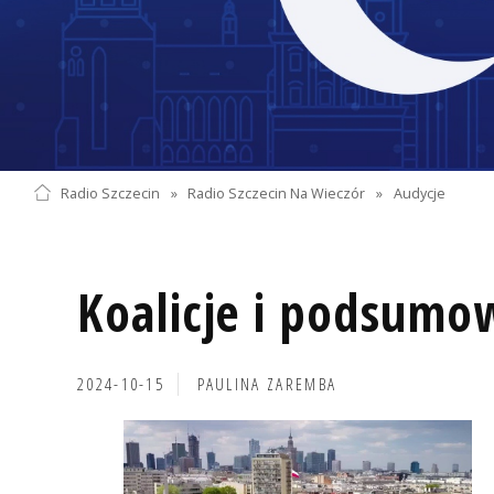
Radio Szczecin
»
Radio Szczecin Na Wieczór
»
Audycje
Koalicje i podsumo
2024-10-15
PAULINA ZAREMBA