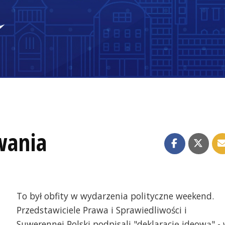
wania
To był obfity w wydarzenia polityczne weekend.
Przedstawiciele Prawa i Sprawiedliwości i
Suwerennej Polski podpisali "deklarację ideową" -