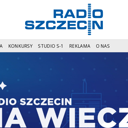
A
KONKURSY
STUDIO S-1
REKLAMA
O NAS