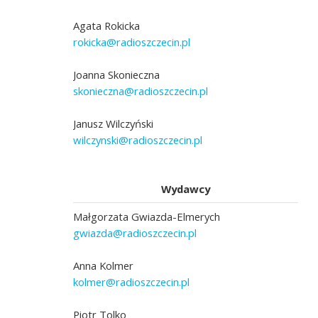
Agata Rokicka
rokicka@radioszczecin.pl
Joanna Skonieczna
skonieczna@radioszczecin.pl
Janusz Wilczyński
wilczynski@radioszczecin.pl
Wydawcy
Małgorzata Gwiazda-Elmerych
gwiazda@radioszczecin.pl
Anna Kolmer
kolmer@radioszczecin.pl
Piotr Tolko