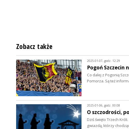
Zobacz także
2025-01-07, godz. 12:29
Pogoń Szczecin 
Co dalej z Pogonią Szcz
Pomorza. Są też inform
2025-01-06, godz. 00:08
O szczodrości, p
Dziś święto Trzech Król
gwiazdą, którzy chodz