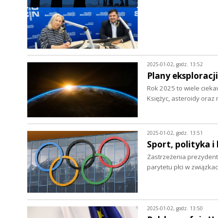
2025-01-02, godz. 13:52
Plany eksploracj
Rok 2025 to wiele cieka
Księżyc, asteroidy oraz
2025-01-02, godz. 13:51
Sport, polityka 
Zastrzeżenia prezydent
parytetu płci w związk
2025-01-02, godz. 13:50