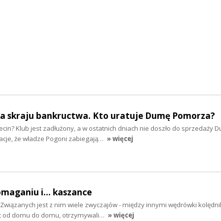
na skraju bankructwa. Kto uratuje Dumę Pomorza?
ecin? Klub jest zadłużony, a w ostatnich dniach nie doszło do sprzedaży 
acje, że władze Pogoni zabiegają…
» więcej
omaganiu i... kaszance
i. Związanych jest z nim wiele zwyczajów - między innymi wędrówki kolędn
ąc od domu do domu, otrzymywali…
» więcej