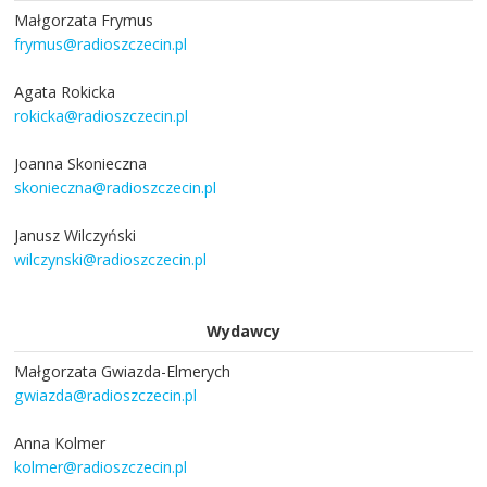
Małgorzata Frymus
frymus@radioszczecin.pl
Agata Rokicka
rokicka@radioszczecin.pl
Joanna Skonieczna
skonieczna@radioszczecin.pl
Janusz Wilczyński
wilczynski@radioszczecin.pl
Wydawcy
Małgorzata Gwiazda-Elmerych
gwiazda@radioszczecin.pl
Anna Kolmer
kolmer@radioszczecin.pl