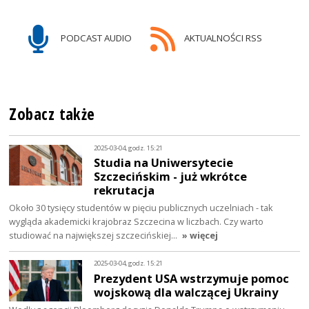
PODCAST AUDIO
AKTUALNOŚCI RSS
Zobacz także
2025-03-04, godz. 15:21
Studia na Uniwersytecie
Szczecińskim - już wkrótce
rekrutacja
Około 30 tysięcy studentów w pięciu publicznych uczelniach - tak
wygląda akademicki krajobraz Szczecina w liczbach. Czy warto
studiować na największej szczecińskiej…
» więcej
2025-03-04, godz. 15:21
Prezydent USA wstrzymuje pomoc
wojskową dla walczącej Ukrainy