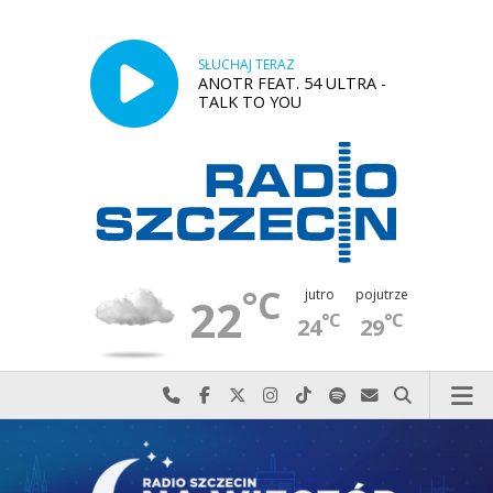
SŁUCHAJ TERAZ
ANOTR FEAT. 54 ULTRA -
TALK TO YOU
°C
jutro
pojutrze
22
°C
°C
24
29
Najlepiej po prostu do nas zadzwoń
Odwiedź nas na Facebook-u
Odwiedź nas na X
Odwiedź nas na Instagram-ie
Odwiedź nas na TikTok-u
Szukaj nas na Spotify
Wyślij do nas w
Szukaj