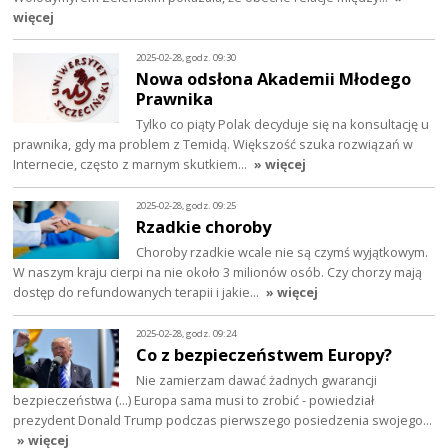
więcej
2025-02-28, godz. 09:30
Nowa odsłona Akademii Młodego
Prawnika
Tylko co piąty Polak decyduje się na konsultację u
prawnika, gdy ma problem z Temidą. Większość szuka rozwiązań w
Internecie, często z marnym skutkiem…
» więcej
2025-02-28, godz. 09:25
Rzadkie choroby
Choroby rzadkie wcale nie są czymś wyjątkowym.
W naszym kraju cierpi na nie około 3 milionów osób. Czy chorzy mają
dostęp do refundowanych terapii i jakie…
» więcej
2025-02-28, godz. 09:24
Co z bezpieczeństwem Europy?
Nie zamierzam dawać żadnych gwarancji
bezpieczeństwa (...) Europa sama musi to zrobić - powiedział
prezydent Donald Trump podczas pierwszego posiedzenia swojego…
» więcej