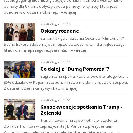
Według agencji Bloomberg decyzja Donalda Trumpa o wstrzymaniu
pomocy dla Ukrainy dotyczy całości pomocy - w tym tej, która jest
obecnie w drodze na Ukrainę…
» więcej
2025-03-03, godz. 15:13
Oskary rozdane
Za nami 97 gala rozdania Oscarów. Film „Anora”
Seana Bakera zdobył najważniejsze statuetki: w tym dla najlepszego
filmu i dla najlepszego reżysera. Za…
» więcej
2025-03-03, godz. 15:10
Co dalej z "Dumą Pomorza"?
Zagraniczna spółka, która w połowie lutego kupiła
85% udziałów w Pogoni Szczecin, na razie nie dofinansowała zespołu.
Z ustaleń dziennikarzy wynika…
» więcej
2025-03-03, godz. 14:54
Konsekwencje spotkania Trump -
Zełenski
Transmitowana na żywo kłótnia prezydenta
Donalda Trumpa i wiceprezydenta J.D.Vance’a z prezydentem
Wołodymyrem Zełenskim pokazała, że obecne relacje między…
»