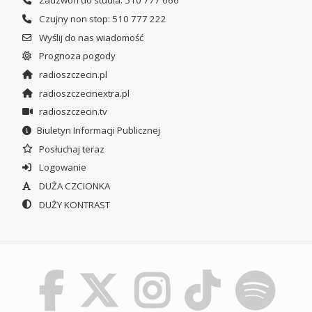
Zadzwoń do studia: 510 777 666
Czujny non stop: 510 777 222
Wyślij do nas wiadomość
Prognoza pogody
radioszczecin.pl
radioszczecinextra.pl
radioszczecin.tv
Biuletyn Informacji Publicznej
Posłuchaj teraz
Logowanie
DUŻA CZCIONKA
DUŻY KONTRAST