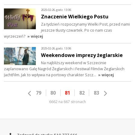
2025-02-26, godz. 13:06
Znaczenie Wielkiego Postu
Za tydzień rozpoczynamy Wielki Post, przed nami
jeszcze tłusty czwartek. Po co nam czas
wyrzeczeń?
» więcej
2025-02-26, godz. 13:06
Weekendowe imprezy żeglarskie
Na najbliższy weekend w Szczecinie
zaplanowano Galę Nagród Żeglarskich i Festiwal Filmów Żeglarskich
JachtFilm. Jak to wpływa na portowy charakter Szcz…
» więcej
79
80
81
82
83
6662 na 667 stronach