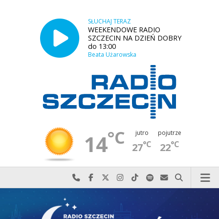
SŁUCHAJ TERAZ
WEEKENDOWE RADIO
SZCZECIN NA DZIEŃ DOBRY
do 13:00
Beata Użarowska
°C
jutro
pojutrze
14
°C
°C
27
22
Najlepiej po prostu do nas zadzwoń
Odwiedź nas na Facebook-u
Odwiedź nas na X
Odwiedź nas na Instagram-ie
Odwiedź nas na TikTok-u
Szukaj nas na Spotify
Wyślij do nas w
Szukaj