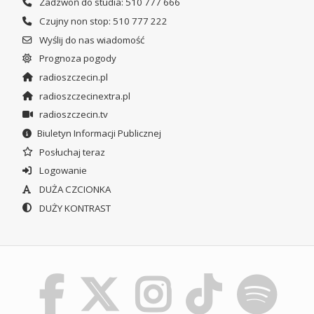
Zadzwoń do studia: 510 777 666
Czujny non stop: 510 777 222
Wyślij do nas wiadomość
Prognoza pogody
radioszczecin.pl
radioszczecinextra.pl
radioszczecin.tv
Biuletyn Informacji Publicznej
Posłuchaj teraz
Logowanie
DUŻA CZCIONKA
DUŻY KONTRAST