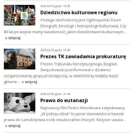
2025-02-10, godz. 15:29
Dziedzictwo kulturowe regionu
9 lutego obchodzony jest Ogólnopolski Dzień
Etnografii, Etnologii i Antropologii Kulturowej. Czy
80 lat po wojnie mamy świadomość, jakim dziedzictwem kulturowym…
» więcej
2025-02-10, godz. 15:28
Prezes TK zawiadamia prokuraturę
Prezes Trybunału Konstytucyjnego, Bogdan
Święczkowski poinformował o działaniu
zorganizowanej grupy przestępczej, w skład której miałyby wejść
główne…
» więcej
2025-02-06, godz. 21:45
Prawo do eutanazji
Najnowszy film Pedro Almodovara zatytułowany
„W pokoju obok” to jasne stanowisko w kwestii
prawa do samobójstwa osób nieuleczalnie chorych. Reżyser uważa…
» więcej