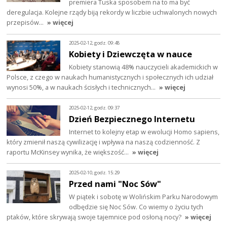
premiera Tuska sposobem na to ma być
deregulacja. Kolejne rządy biją rekordy w liczbie uchwalonych nowych
przepisów…
» więcej
2025-02-12, godz. 09:48
Kobiety i Dziewczęta w nauce
Kobiety stanowią 48% nauczycieli akademickich w
Polsce, z czego w naukach humanistycznych i społecznych ich udział
wynosi 50%, a w naukach ścisłych i technicznych…
» więcej
2025-02-12, godz. 09:37
Dzień Bezpiecznego Internetu
Internet to kolejny etap w ewolucji Homo sapiens,
który zmienił naszą cywilizację i wpływa na naszą codzienność. Z
raportu McKinsey wynika, że większość…
» więcej
2025-02-10, godz. 15:29
Przed nami "Noc Sów"
W piątek i sobotę w Wolińskim Parku Narodowym
odbędzie się Noc Sów. Co wiemy o życiu tych
ptaków, które skrywają swoje tajemnice pod osłoną nocy?
» więcej