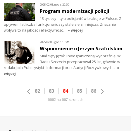
2025-02-06, godz. 20:30
Program modernizacji policji
13 tysięcy – tylu policjantów brakuje w Polsce. Z
upływem lat liczba funkcjonariuszy stale się zmniejsza. Znacznie
wpływa to na jakość i efektywność…
» więcej
2025-02-05, godz. 13:28
Wspomnienie o Jerzym Szafulskim
Miał cięty język i nieograniczoną wyobraźnię. W
Radiu Szczecin przepracował 25 lat, głównie w
redakcjach Publicystyki i Informacji oraz Audycji Rozrywkowych…
»
więcej
82
83
84
85
86
6662 na 667 stronach