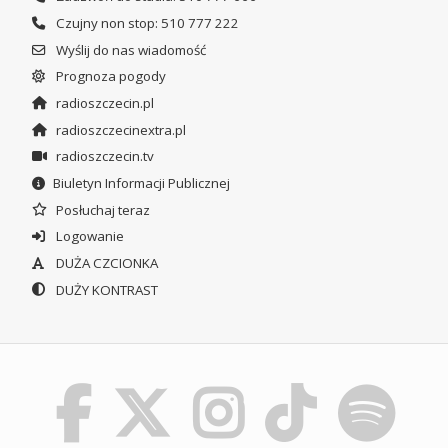
Czujny non stop: 510 777 222
Wyślij do nas wiadomość
Prognoza pogody
radioszczecin.pl
radioszczecinextra.pl
radioszczecin.tv
Biuletyn Informacji Publicznej
Posłuchaj teraz
Logowanie
DUŻA CZCIONKA
DUŻY KONTRAST