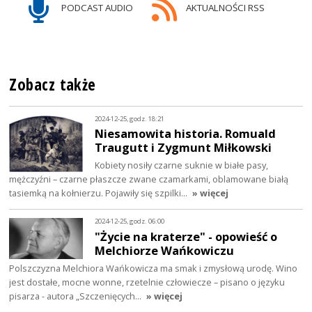
PODCAST AUDIO
AKTUALNOŚCI RSS
Zobacz także
2024-12-25, godz. 18:21
Niesamowita historia. Romuald
Traugutt i Zygmunt Miłkowski
Kobiety nosiły czarne suknie w białe pasy,
mężczyźni – czarne płaszcze zwane czamarkami, oblamowane białą
tasiemką na kołnierzu. Pojawiły się szpilki…
» więcej
2024-12-25, godz. 06:00
"Życie na kraterze" - opowieść o
Melchiorze Wańkowiczu
Polszczyzna Melchiora Wańkowicza ma smak i zmysłową urodę. Wino
jest dostałe, mocne wonne, rzetelnie człowiecze – pisano o języku
pisarza - autora „Szczenięcych…
» więcej