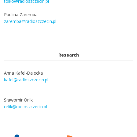
tolko@radioszczecin.pl
Paulina Zaremba
zaremba@radioszczecin.pl
Research
Anna Kafel-Dalecka
kafel@radioszczecin.pl
Sławomir Orlik
orlik@radioszczecin.pl