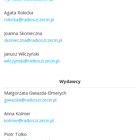
Agata Rokicka
rokicka@radioszczecin.pl
Joanna Skonieczna
skonieczna@radioszczecin.pl
Janusz Wilczyński
wilczynski@radioszczecin.pl
Wydawcy
Małgorzata Gwiazda-Elmerych
gwiazda@radioszczecin.pl
Anna Kolmer
kolmer@radioszczecin.pl
Piotr Tolko