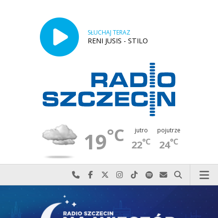
SŁUCHAJ TERAZ
RENI JUSIS - STILO
°C
jutro
pojutrze
19
°C
°C
22
24
Najlepiej po prostu do nas zadzwoń
Odwiedź nas na Facebook-u
Odwiedź nas na X
Odwiedź nas na Instagram-ie
Odwiedź nas na TikTok-u
Szukaj nas na Spotify
Wyślij do nas w
Szukaj