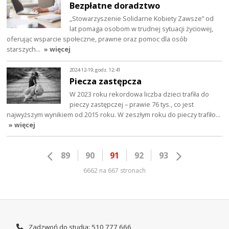
Bezpłatne doradztwo
„Stowarzyszenie Solidarne Kobiety Zawsze” od
lat pomaga osobom w trudnej sytuacji życiowej,
oferując wsparcie społeczne, prawne oraz pomoc dla osób
starszych…
» więcej
2024-12-19, godz. 12:41
Piecza zastępcza
W 2023 roku rekordowa liczba dzieci trafiła do
pieczy zastępczej – prawie 76 tys., co jest
najwyższym wynikiem od 2015 roku. W zeszłym roku do pieczy trafiło…
» więcej
89
90
91
92
93
6662 na 667 stronach
Zadzwoń do studia: 510 777 666