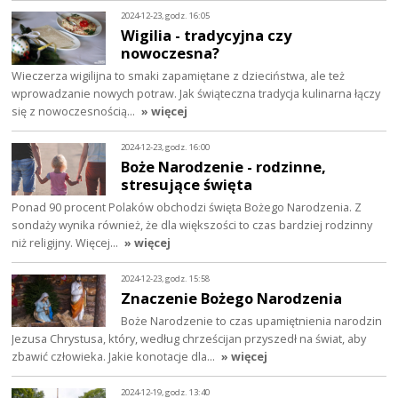
2024-12-23, godz. 16:05
Wigilia - tradycyjna czy
nowoczesna?
Wieczerza wigilijna to smaki zapamiętane z dzieciństwa, ale też
wprowadzanie nowych potraw. Jak świąteczna tradycja kulinarna łączy
się z nowoczesnością…
» więcej
2024-12-23, godz. 16:00
Boże Narodzenie - rodzinne,
stresujące święta
Ponad 90 procent Polaków obchodzi święta Bożego Narodzenia. Z
sondaży wynika również, że dla większości to czas bardziej rodzinny
niż religijny. Więcej…
» więcej
2024-12-23, godz. 15:58
Znaczenie Bożego Narodzenia
Boże Narodzenie to czas upamiętnienia narodzin
Jezusa Chrystusa, który, według chrześcijan przyszedł na świat, aby
zbawić człowieka. Jakie konotacje dla…
» więcej
2024-12-19, godz. 13:40