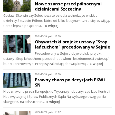
Nowe szanse przed północnymi
dzielnicami Szczecina
Gocław, Skolwin czy Żelechowa to osiedla wchodzące w skład
dzielnicy Szczecin-Północ, które od kilku lat dynamicznie się rozwijają.
Coraz lepsze połączenia…
» więcej
2024-12-19, godz. 13:39
Obywatelski projekt ustawy "Stop
łańcuchom" procedowany w Sejmie
Procedowany w Sejmie obywatelski projekt
ustawy „Stop łańcuchom, pseudohodowlom i bezdomności zwierząt”
budzi kontrowersje. Przepisy zakładają obowiązkową…
» więcej
2024-12-19, godz. 13:39
Prawny chaos po decyzjach PKW i
SN
Nieuznawana przez Europejskie Trybunały i obecny rząd Izba Kontroli
Nadzwyczajnej i Spraw Publicznych Sądu Najwyższego uwzględniła
skargę PiS na odrzucenie…
» więcej
2024-12-19, godz. 13:12