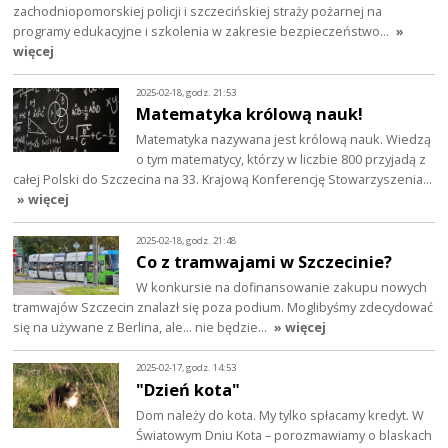
zachodniopomorskiej policji i szczecińskiej straży pożarnej na
programy edukacyjne i szkolenia w zakresie bezpieczeństwo…
»
więcej
2025-02-18, godz. 21:53
Matematyka królową nauk!
Matematyka nazywana jest królową nauk. Wiedzą
o tym matematycy, którzy w liczbie 800 przyjadą z
całej Polski do Szczecina na 33. Krajową Konferencję Stowarzyszenia…
» więcej
2025-02-18, godz. 21:48
Co z tramwajami w Szczecinie?
W konkursie na dofinansowanie zakupu nowych
tramwajów Szczecin znalazł się poza podium. Moglibyśmy zdecydować
się na używane z Berlina, ale… nie będzie…
» więcej
2025-02-17, godz. 14:53
"Dzień kota"
Dom należy do kota. My tylko spłacamy kredyt. W
Światowym Dniu Kota – porozmawiamy o blaskach