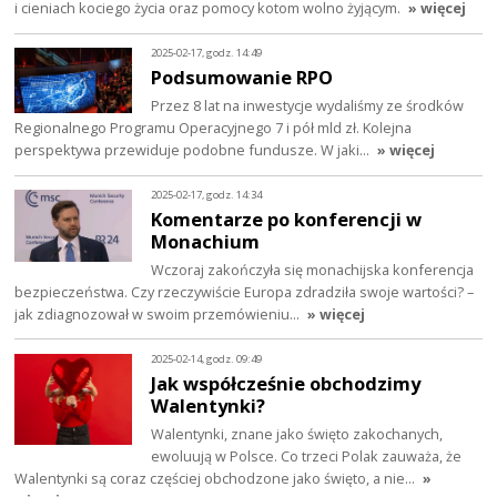
i cieniach kociego życia oraz pomocy kotom wolno żyjącym.
» więcej
2025-02-17, godz. 14:49
Podsumowanie RPO
Przez 8 lat na inwestycje wydaliśmy ze środków
Regionalnego Programu Operacyjnego 7 i pół mld zł. Kolejna
perspektywa przewiduje podobne fundusze. W jaki…
» więcej
2025-02-17, godz. 14:34
Komentarze po konferencji w
Monachium
Wczoraj zakończyła się monachijska konferencja
bezpieczeństwa. Czy rzeczywiście Europa zdradziła swoje wartości? –
jak zdiagnozował w swoim przemówieniu…
» więcej
2025-02-14, godz. 09:49
Jak współcześnie obchodzimy
Walentynki?
Walentynki, znane jako święto zakochanych,
ewoluują w Polsce. Co trzeci Polak zauważa, że
Walentynki są coraz częściej obchodzone jako święto, a nie…
»