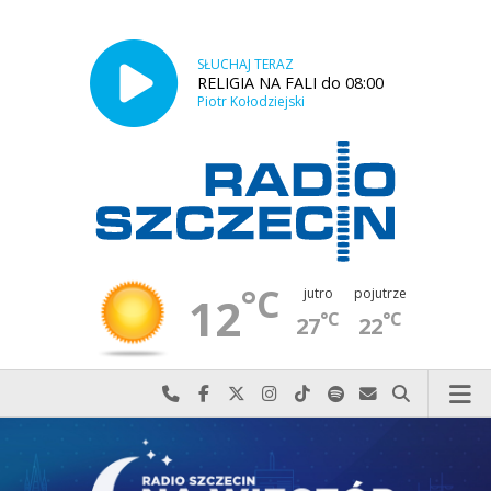
SŁUCHAJ TERAZ
RELIGIA NA FALI do 08:00
Piotr Kołodziejski
°C
jutro
pojutrze
12
°C
°C
27
22
Najlepiej po prostu do nas zadzwoń
Odwiedź nas na Facebook-u
Odwiedź nas na X
Odwiedź nas na Instagram-ie
Odwiedź nas na TikTok-u
Szukaj nas na Spotify
Wyślij do nas w
Szukaj