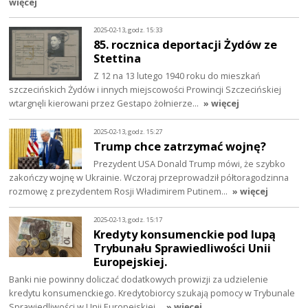
więcej
2025-02-13, godz. 15:33
85. rocznica deportacji Żydów ze
Stettina
Z 12 na 13 lutego 1940 roku do mieszkań
szczecińskich Żydów i innych miejscowości Prowincji Szczecińskiej
wtargnęli kierowani przez Gestapo żołnierze…
» więcej
2025-02-13, godz. 15:27
Trump chce zatrzymać wojnę?
Prezydent USA Donald Trump mówi, że szybko
zakończy wojnę w Ukrainie. Wczoraj przeprowadził półtoragodzinna
rozmowę z prezydentem Rosji Władimirem Putinem…
» więcej
2025-02-13, godz. 15:17
Kredyty konsumenckie pod lupą
Trybunału Sprawiedliwości Unii
Europejskiej.
Banki nie powinny doliczać dodatkowych prowizji za udzielenie
kredytu konsumenckiego. Kredytobiorcy szukają pomocy w Trybunale
Sprawiedliwości w Unii Europejskiej…
» więcej