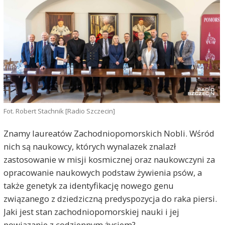
Fot. Robert Stachnik [Radio Szczecin]
Znamy laureatów Zachodniopomorskich Nobli. Wśród
nich są naukowcy, których wynalazek znalazł
zastosowanie w misji kosmicznej oraz naukowczyni za
opracowanie naukowych podstaw żywienia psów, a
także genetyk za identyfikację nowego genu
związanego z dziedziczną predyspozycja do raka piersi.
Jaki jest stan zachodniopomorskiej nauki i jej
powiązanie z codziennym życiem?