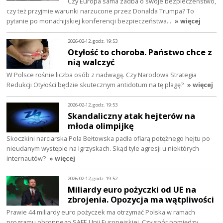
Czy Europa sama zadba o swoje bezpieczeństwo,
czy też przyjmie warunki narzucone przez Donalda Trumpa? To
pytanie po monachijskiej konferencji bezpieczeństwa…
» więcej
2026-02-12, godz. 19:53
Otyłość to choroba. Państwo chce z
nią walczyć
W Polsce rośnie liczba osób z nadwagą. Czy Narodowa Strategia
Redukcji Otyłości będzie skutecznym antidotum na tę plagę?
» więcej
2026-02-12, godz. 19:53
Skandaliczny atak hejterów na
młoda olimpijkę
Skoczkini narciarska Pola Bełtowska padła ofiarą potężnego hejtu po
nieudanym występie na Igrzyskach. Skąd tyle agresji u niektórych
internautów?
» więcej
2026-02-12, godz. 19:52
Miliardy euro pożyczki od UE na
zbrojenia. Opozycja ma wątpliwości
Prawie 44 miliardy euro pożyczek ma otrzymać Polska w ramach
programu obronnego SAFE Unii Europejskiej. Czy spór pomiędzy