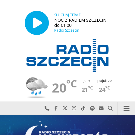
SŁUCHAJ TERAZ
NOC Z RADIEM SZCZECIN
do 01:00
Radio Szczecin
°C
jutro
pojutrze
20
°C
°C
21
24
Najlepiej po prostu do nas zadzwoń
Odwiedź nas na Facebook-u
Odwiedź nas na X
Odwiedź nas na Instagram-ie
Odwiedź nas na TikTok-u
Szukaj nas na Spotify
Wyślij do nas w
Szukaj