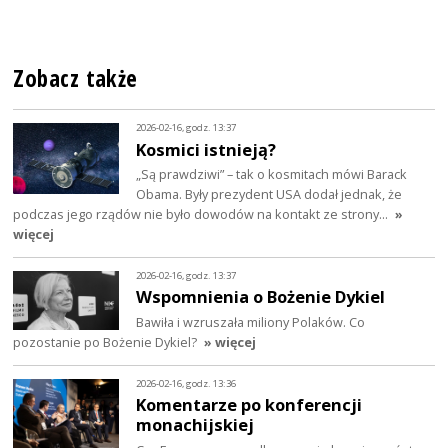
Zobacz także
2026-02-16, godz. 13:37
Kosmici istnieją?
„Są prawdziwi” – tak o kosmitach mówi Barack
Obama. Były prezydent USA dodał jednak, że
podczas jego rządów nie było dowodów na kontakt ze strony…
»
więcej
2026-02-16, godz. 13:37
Wspomnienia o Bożenie Dykiel
Bawiła i wzruszała miliony Polaków. Co
pozostanie po Bożenie Dykiel?
» więcej
2026-02-16, godz. 13:36
Komentarze po konferencji
monachijskiej