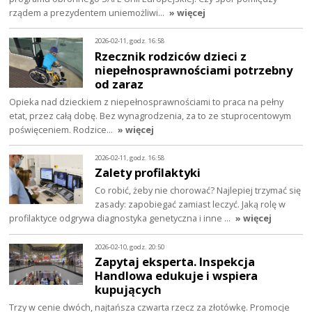
rządem a prezydentem uniemożliwi…
» więcej
2026-02-11, godz. 16:58
Rzecznik rodziców dzieci z
niepełnosprawnościami potrzebny
od zaraz
Opieka nad dzieckiem z niepełnosprawnościami to praca na pełny
etat, przez całą dobę. Bez wynagrodzenia, za to ze stuprocentowym
poświęceniem. Rodzice…
» więcej
2026-02-11, godz. 16:58
Zalety profilaktyki
Co robić, żeby nie chorować? Najlepiej trzymać się
zasady: zapobiegać zamiast leczyć. Jaką rolę w
profilaktyce odgrywa diagnostyka genetyczna i inne …
» więcej
2026-02-10, godz. 20:50
Zapytaj eksperta. Inspekcja
Handlowa edukuje i wspiera
kupujących
Trzy w cenie dwóch, najtańsza czwarta rzecz za złotówkę. Promocje