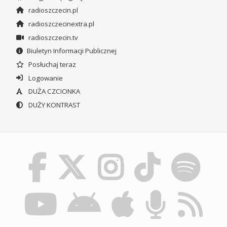
radioszczecin.pl
radioszczecinextra.pl
radioszczecin.tv
Biuletyn Informacji Publicznej
Posłuchaj teraz
Logowanie
DUŻA CZCIONKA
DUŻY KONTRAST