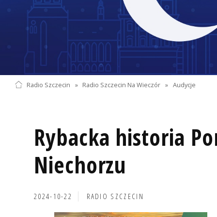
Radio Szczecin
»
Radio Szczecin Na Wieczór
»
Audycje
Rybacka historia P
Niechorzu
2024-10-22
RADIO SZCZECIN