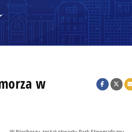
omorza w
W Niechorzu został otwarty Park Etnograficzny