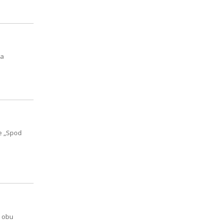
wa
ce „Spod
o obu