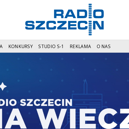
A
KONKURSY
STUDIO S-1
REKLAMA
O NAS