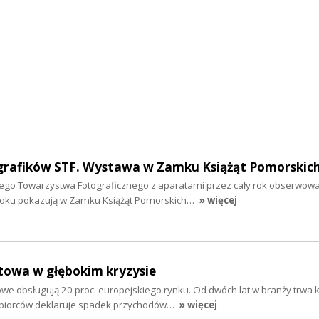
grafików STF. Wystawa w Zamku Książąt Pomorskic
ego Towarzystwa Fotograficznego z aparatami przez cały rok obserwowali
oku pokazują w Zamku Książąt Pomorskich…
» więcej
towa w głębokim kryzysie
owe obsługują 20 proc. europejskiego rynku. Od dwóch lat w branży trwa 
biorców deklaruje spadek przychodów…
» więcej