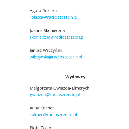
Agata Rokicka
rokicka@radioszczecin.pl
Joanna Skonieczna
skonieczna@radioszczecin.pl
Janusz Wilczyński
wilczynski@radioszczecin.pl
Wydawcy
Małgorzata Gwiazda-Elmerych
gwiazda@radioszczecin.pl
Anna Kolmer
kolmer@radioszczecin.pl
Piotr Tolko