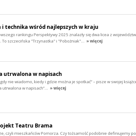
a i technika wśród najlepszych w kraju
owszego rankingu Perspektywy 2025 znalazły się dwa licea z województ
 To szczecińska "Trzynastka" i "Pobożniak"…
» więcej
ta utrwalona w napisach
nigdy nie wiadomo, kiedy i gdzie można je spotkać” – pisze w swojej książ
ta utrwalona w napisach”…
» więcej
rojekt Teatru Brama
asze, czyli mieszkańców Pomorza. Czy tożsamość podobnie definiujemy p