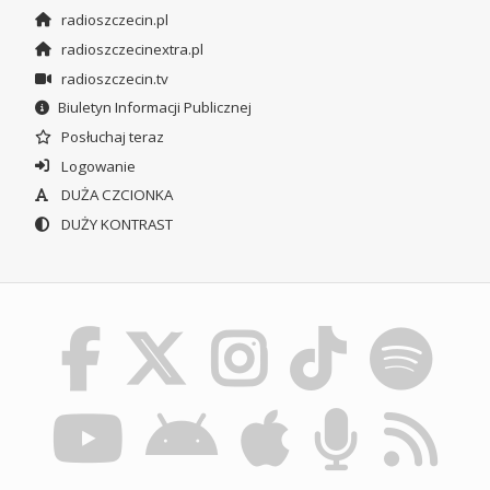
radioszczecin.pl
radioszczecinextra.pl
radioszczecin.tv
Biuletyn Informacji Publicznej
Posłuchaj teraz
Logowanie
DUŻA CZCIONKA
DUŻY KONTRAST