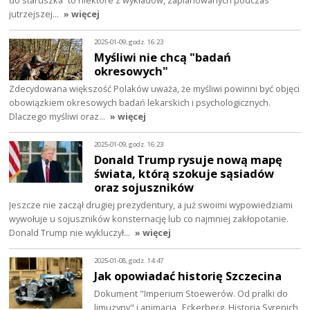
do staruszka” to niektóre z wykładów, zaplanowanych podczas
jutrzejszej…
» więcej
2025-01-09, godz. 16:23
Myśliwi nie chcą "badań
okresowych"
Zdecydowana większość Polaków uważa, że myśliwi powinni być objęci
obowiązkiem okresowych badań lekarskich i psychologicznych.
Dlaczego myśliwi oraz…
» więcej
2025-01-09, godz. 16:23
Donald Trump rysuje nową mapę
świata, którą szokuje sąsiadów
oraz sojuszników
Jeszcze nie zaczął drugiej prezydentury, a już swoimi wypowiedziami
wywołuje u sojuszników konsternację lub co najmniej zakłopotanie.
Donald Trump nie wykluczył…
» więcej
2025-01-08, godz. 14:47
Jak opowiadać historię Szczecina
Dokument "Imperium Stoewerów. Od pralki do
limuzyny" i animacja „Eckerberg. Historia Syrenich