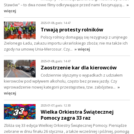
Stawów" – to dwa nowe filmy odkrywające przed nami fascynującą…
»
więcej
2025-01-08, godz. 14:47
Trwają protesty rolników
Polscy rolnicy domagają się rezygnacji z unijnego
Zielonego Ładu, zakazu importu ukraińskiego zboża; nie ma także ich
zgody na umowę Unia-Mercosur. Czy…
» więcej
2025-01-08, godz. 14:47
Zaostrzenie kar dla kierowców
Codziennie słyszymy o wypadkach z udziałem
kierowców pod wpływem alkoholu, często bez prawa jazdy. Czy
wprowadzenie nowej kategorii przestępstwa, tzw. zabójstwa…
»
więcej
2025-01-07, godz. 12:30
Wielka Orkiestra Świątecznej
Pomocy zagra 33 raz
Zbliża się 33 edycja Wielkiej Orkiestry Świątecznej Pomocy. Pieniądze
zebrane w dniu finału 26 stycznia , a także wcześniej i później, pomogą