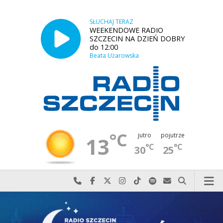
SŁUCHAJ TERAZ
WEEKENDOWE RADIO
SZCZECIN NA DZIEŃ DOBRY
do 12:00
Beata Użarowska
°C
jutro
pojutrze
13
°C
°C
30
25
Najlepiej po prostu do nas zadzwoń
Odwiedź nas na Facebook-u
Odwiedź nas na X
Odwiedź nas na Instagram-ie
Odwiedź nas na TikTok-u
Szukaj nas na Spotify
Wyślij do nas w
Szukaj