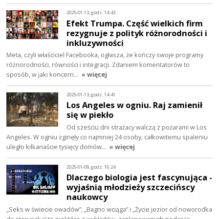
2025-01-13, godz. 14:43
Efekt Trumpa. Część wielkich firm
rezygnuje z polityk różnorodności i
inkluzywności
Meta, czyli właściciel Facebooka, ogłasza, że kończy swoje programy
różnorodności, równości i integracji. Zdaniem komentatorów to
sposób, w jaki koncern…
» więcej
2025-01-13, godz. 14:41
Los Angeles w ogniu. Raj zamienił
się w piekło
Od sześciu dni strażacy walczą z pożarami w Los
Angeles. W ogniu zginęły co najmniej 24 osoby, całkowitemu spaleniu
uległo kilkanaście tysięcy domów…
» więcej
2025-01-09, godz. 16:24
Dlaczego biologia jest fascynująca -
wyjaśnią młodzieży szczecińscy
naukowcy
„Seks w świecie owadów”, „Bagno wciąga” i „Życie jezior od noworodka