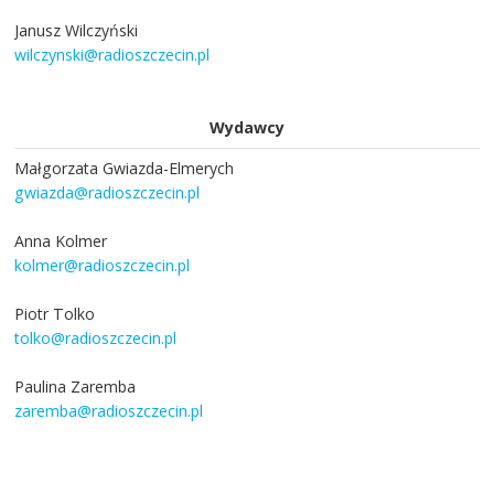
Janusz Wilczyński
wilczynski@radioszczecin.pl
Wydawcy
Małgorzata Gwiazda-Elmerych
gwiazda@radioszczecin.pl
Anna Kolmer
kolmer@radioszczecin.pl
Piotr Tolko
tolko@radioszczecin.pl
Paulina Zaremba
zaremba@radioszczecin.pl