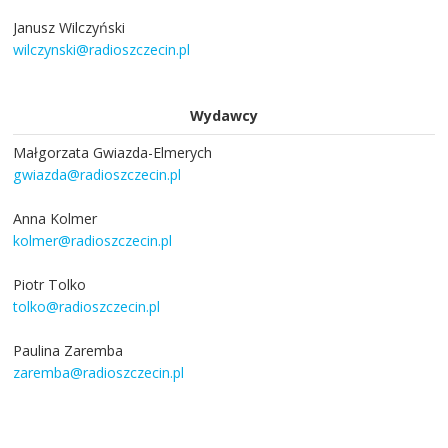
Janusz Wilczyński
wilczynski@radioszczecin.pl
Wydawcy
Małgorzata Gwiazda-Elmerych
gwiazda@radioszczecin.pl
Anna Kolmer
kolmer@radioszczecin.pl
Piotr Tolko
tolko@radioszczecin.pl
Paulina Zaremba
zaremba@radioszczecin.pl