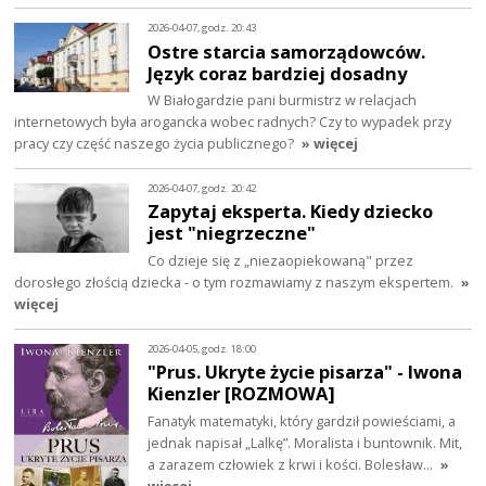
2026-04-07, godz. 20:43
Ostre starcia samorządowców.
Język coraz bardziej dosadny
W Białogardzie pani burmistrz w relacjach
internetowych była arogancka wobec radnych? Czy to wypadek przy
pracy czy część naszego życia publicznego?
» więcej
2026-04-07, godz. 20:42
Zapytaj eksperta. Kiedy dziecko
jest "niegrzeczne"
Co dzieje się z „niezaopiekowaną" przez
dorosłego złością dziecka - o tym rozmawiamy z naszym ekspertem.
»
więcej
2026-04-05, godz. 18:00
"Prus. Ukryte życie pisarza" - Iwona
Kienzler [ROZMOWA]
Fanatyk matematyki, który gardził powieściami, a
jednak napisał „Lalkę”. Moralista i buntownik. Mit,
a zarazem człowiek z krwi i kości. Bolesław…
»