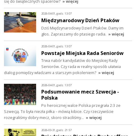
się do świątecznych spacerów?
» więcej
2026-04-01, godz. 13:07
Międzynarodowy Dzień Ptaków
Dziś Międzynarodowy Dzień Ptaków. Damy im
głos. Zapraszamy do ptasiego radia.
» więcej
2026-04-01, godz. 13:07
Powstaje Miejska Rada Seniorów
Trwa nabór kandydatów do Miejskiej Rady
Seniorów. Czy rada w realny sposób ułatwia
dialog pomiędzy władzami a starszym pokoleniem?
» więcej
2026-04-01, godz. 13:07
Podsumowanie mecz Szwecja -
Polska
Po heroicznej walce Polska przegrała 2:3 ze
Szwecją. To była niezła piłka – mówią kibice. Czy rzeczywiście
rozegraliśmy dobry mecz, skoro straciliśmy…
» więcej
2026-03-31, godz. 21:57