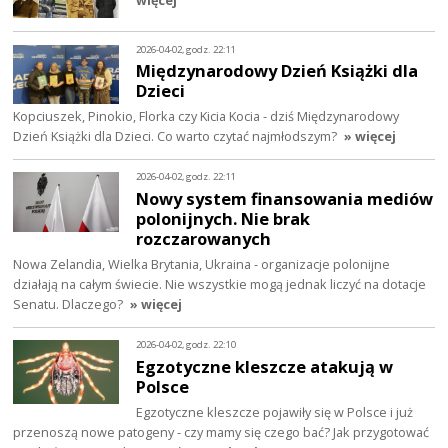
więcej
2026-04-02, godz. 22:11
Międzynarodowy Dzień Książki dla
Dzieci
Kopciuszek, Pinokio, Florka czy Kicia Kocia - dziś Międzynarodowy
Dzień Książki dla Dzieci. Co warto czytać najmłodszym?
» więcej
2026-04-02, godz. 22:11
Nowy system finansowania mediów
polonijnych. Nie brak
rozczarowanych
Nowa Zelandia, Wielka Brytania, Ukraina - organizacje polonijne
działają na całym świecie. Nie wszystkie mogą jednak liczyć na dotacje
Senatu. Dlaczego?
» więcej
2026-04-02, godz. 22:10
Egzotyczne kleszcze atakują w
Polsce
Egzotyczne kleszcze pojawiły się w Polsce i już
przenoszą nowe patogeny - czy mamy się czego bać? Jak przygotować