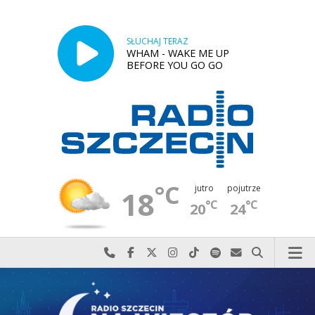
SŁUCHAJ TERAZ
WHAM - WAKE ME UP
BEFORE YOU GO GO
°C
jutro
pojutrze
18
°C
°C
20
24
Najlepiej po prostu do nas zadzwoń
Odwiedź nas na Facebook-u
Odwiedź nas na X
Odwiedź nas na Instagram-ie
Odwiedź nas na TikTok-u
Szukaj nas na Spotify
Wyślij do nas w
Szukaj