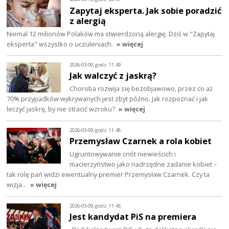
Zapytaj eksperta. Jak sobie poradzić
z alergią
Niemal 12 milionów Polaków ma stwierdzoną alergię. Dziś w "Zapytaj
eksperta" wszystko o uczuleniach.
» więcej
2026-03-09, godz. 11:49
Jak walczyć z jaskrą?
Choroba rozwija się bezobjawowo, przez co aż
70% przypadków wykrywanych jest zbyt późno. Jak rozpoznać i jak
leczyć jaskrę, by nie stracić wzroku?
» więcej
2026-03-09, godz. 11:48
Przemysław Czarnek a rola kobiet
Ugruntowywanie cnót niewieścich i
macierzyństwo jako nadrzędne zadanie kobiet –
tak rolę pań widzi ewentualny premier Przemysław Czarnek. Czy ta
wizja…
» więcej
2026-03-09, godz. 11:45
Jest kandydat PiS na premiera