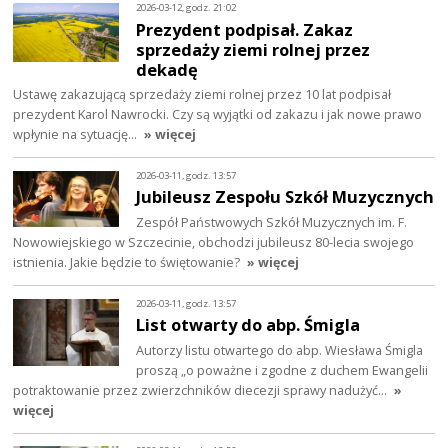
2026-03-12, godz. 21:02
Prezydent podpisał. Zakaz
sprzedaży ziemi rolnej przez
dekadę
Ustawę zakazującą sprzedaży ziemi rolnej przez 10 lat podpisał
prezydent Karol Nawrocki. Czy są wyjątki od zakazu i jak nowe prawo
wpłynie na sytuację…
» więcej
2026-03-11, godz. 13:57
Jubileusz Zespołu Szkół Muzycznych
Zespół Państwowych Szkół Muzycznych im. F.
Nowowiejskiego w Szczecinie, obchodzi jubileusz 80-lecia swojego
istnienia. Jakie będzie to świętowanie?
» więcej
2026-03-11, godz. 13:57
List otwarty do abp. Śmigla
Autorzy listu otwartego do abp. Wiesława Śmigla
proszą „o poważne i zgodne z duchem Ewangelii
potraktowanie przez zwierzchników diecezji sprawy nadużyć…
»
więcej