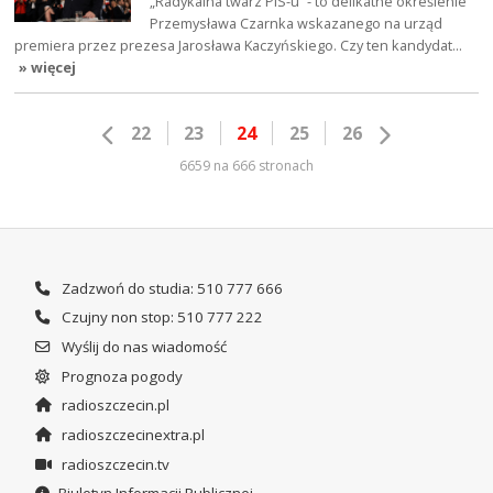
„Radykalna twarz PiS-u” - to delikatne określenie
Przemysława Czarnka wskazanego na urząd
premiera przez prezesa Jarosława Kaczyńskiego. Czy ten kandydat…
» więcej
22
23
24
25
26
6659 na 666 stronach
Zadzwoń do studia: 510 777 666
Czujny non stop: 510 777 222
Wyślij do nas wiadomość
Prognoza pogody
radioszczecin.pl
radioszczecinextra.pl
radioszczecin.tv