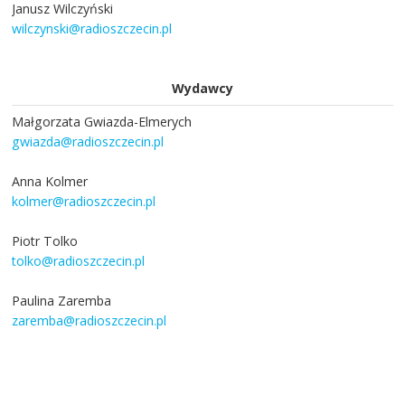
Janusz Wilczyński
wilczynski@radioszczecin.pl
Wydawcy
Małgorzata Gwiazda-Elmerych
gwiazda@radioszczecin.pl
Anna Kolmer
kolmer@radioszczecin.pl
Piotr Tolko
tolko@radioszczecin.pl
Paulina Zaremba
zaremba@radioszczecin.pl