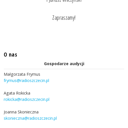
Zapraszamy!
O nas
Gospodarze audycji
Małgorzata Frymus
frymus@radioszczecin.pl
Agata Rokicka
rokicka@radioszczecin.pl
Joanna Skonieczna
skonieczna@radioszczecin.pl