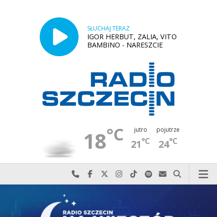
SŁUCHAJ TERAZ
IGOR HERBUT, ZALIA, VITO
BAMBINO - NARESZCIE
°C
jutro
pojutrze
18
°C
°C
21
24
Najlepiej po prostu do nas zadzwoń
Odwiedź nas na Facebook-u
Odwiedź nas na X
Odwiedź nas na Instagram-ie
Odwiedź nas na TikTok-u
Szukaj nas na Spotify
Wyślij do nas w
Szukaj