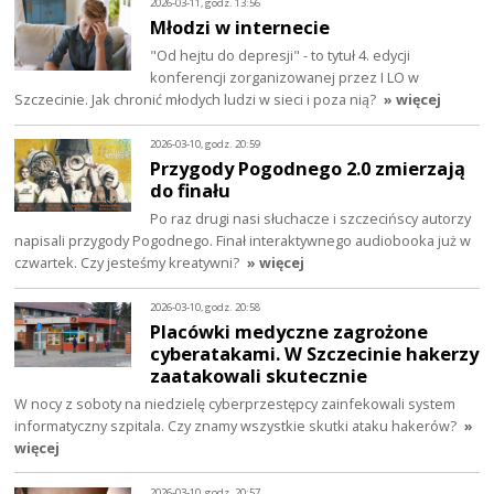
2026-03-11, godz. 13:56
Młodzi w internecie
"Od hejtu do depresji" - to tytuł 4. edycji
konferencji zorganizowanej przez I LO w
Szczecinie. Jak chronić młodych ludzi w sieci i poza nią?
» więcej
2026-03-10, godz. 20:59
Przygody Pogodnego 2.0 zmierzają
do finału
Po raz drugi nasi słuchacze i szczecińscy autorzy
napisali przygody Pogodnego. Finał interaktywnego audiobooka już w
czwartek. Czy jesteśmy kreatywni?
» więcej
2026-03-10, godz. 20:58
Placówki medyczne zagrożone
cyberatakami. W Szczecinie hakerzy
zaatakowali skutecznie
W nocy z soboty na niedzielę cyberprzestępcy zainfekowali system
informatyczny szpitala. Czy znamy wszystkie skutki ataku hakerów?
»
więcej
2026-03-10, godz. 20:57