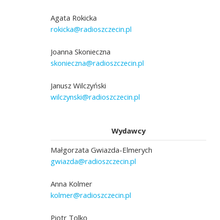
Agata Rokicka
rokicka@radioszczecin.pl
Joanna Skonieczna
skonieczna@radioszczecin.pl
Janusz Wilczyński
wilczynski@radioszczecin.pl
Wydawcy
Małgorzata Gwiazda-Elmerych
gwiazda@radioszczecin.pl
Anna Kolmer
kolmer@radioszczecin.pl
Piotr Tolko