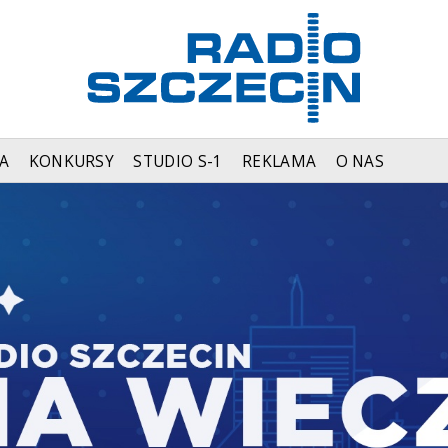
A
KONKURSY
STUDIO S-1
REKLAMA
O NAS