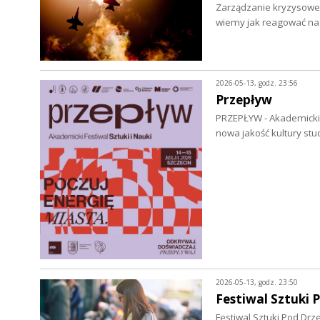
Zarządzanie kryzysowe
wiemy jak reagować na k
2026-05-13, godz. 23:56
Przepływ
PRZEPŁYW - Akademicki Fe
nowa jakość kultury stu
2026-05-13, godz. 23:50
Festiwal Sztuki
Festiwal Sztuki Pod Drz