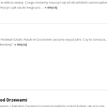
 w obliczu wojny. Czego możemy nauczyć się od ukraińskich samorządo
ryzys i jak się do niego prz…
» więcej
stiwal Sztuki i Nauki w Szczecinie zaczyna się już jutro. Czy to oznacza, ż
denckiej?
» więcej
 Pod Drzewami
ewami z Babskim Targiem to pomysł niekłończyckich kobiet. Jak jest rola