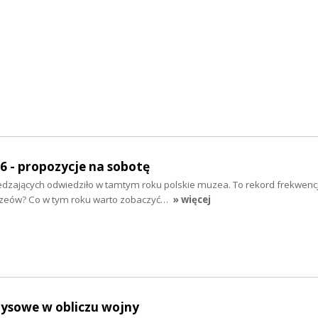
 - propozycje na sobotę
dzających odwiedziło w tamtym roku polskie muzea. To rekord frekwencj
zeów? Co w tym roku warto zobaczyć…
» więcej
zysowe w obliczu wojny