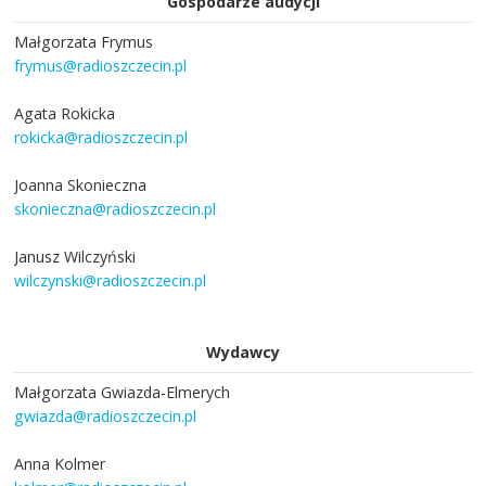
Gospodarze audycji
Małgorzata Frymus
frymus@radioszczecin.pl
Agata Rokicka
rokicka@radioszczecin.pl
Joanna Skonieczna
skonieczna@radioszczecin.pl
Janusz Wilczyński
wilczynski@radioszczecin.pl
Wydawcy
Małgorzata Gwiazda-Elmerych
gwiazda@radioszczecin.pl
Anna Kolmer