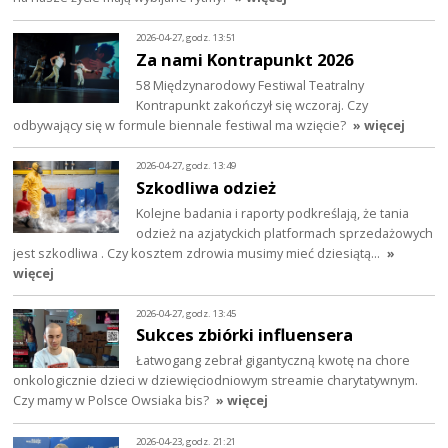
2026-04-27, godz. 13:51
Za nami Kontrapunkt 2026
58 Międzynarodowy Festiwal Teatralny
Kontrapunkt zakończył się wczoraj. Czy
odbywający się w formule biennale festiwal ma wzięcie?
» więcej
2026-04-27, godz. 13:49
Szkodliwa odzież
Kolejne badania i raporty podkreślają, że tania
odzież na azjatyckich platformach sprzedażowych
jest szkodliwa . Czy kosztem zdrowia musimy mieć dziesiątą…
»
więcej
2026-04-27, godz. 13:45
Sukces zbiórki influensera
Łatwogang zebrał gigantyczną kwotę na chore
onkologicznie dzieci w dziewięciodniowym streamie charytatywnym.
Czy mamy w Polsce Owsiaka bis?
» więcej
2026-04-23, godz. 21:21