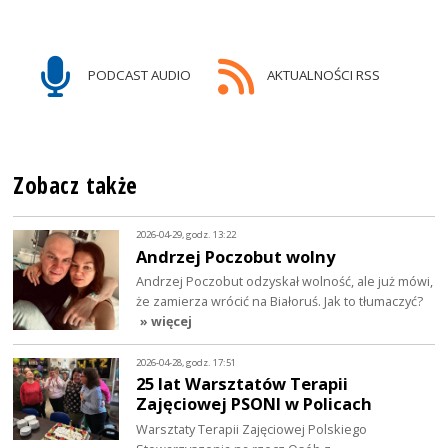
PODCAST AUDIO
AKTUALNOŚCI RSS
Zobacz także
2026-04-29, godz. 13:22
Andrzej Poczobut wolny
Andrzej Poczobut odzyskał wolność, ale już mówi,
że zamierza wrócić na Białoruś. Jak to tłumaczyć?
» więcej
2026-04-28, godz. 17:51
25 lat Warsztatów Terapii
Zajęciowej PSONI w Policach
Warsztaty Terapii Zajęciowej Polskiego