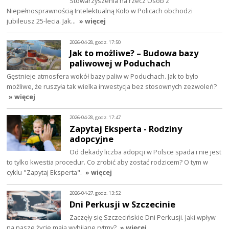
Stowarzyszenia na rzecz Osób z
Niepełnosprawnością Intelektualną Koło w Policach obchodzi
jubileusz 25-lecia. Jak…
» więcej
2026-04-28, godz. 17:50
Jak to możliwe? – Budowa bazy
paliwowej w Poduchach
Gęstnieje atmosfera wokół bazy paliw w Poduchach. Jak to było
możliwe, że ruszyła tak wielka inwestycja bez stosownych zezwoleń?
» więcej
2026-04-28, godz. 17:47
Zapytaj Eksperta - Rodziny
adopcyjne
Od dekady liczba adopcji w Polsce spada i nie jest
to tylko kwestia procedur. Co zrobić aby zostać rodzicem? O tym w
cyklu "Zapytaj Eksperta".
» więcej
2026-04-27, godz. 13:52
Dni Perkusji w Szczecinie
Zaczęły się Szczecińskie Dni Perkusji. Jaki wpływ
na nasze życie mają wybijane rytmy?
» więcej