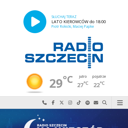
SŁUCHAJ TERAZ
LATO KIEROWCÓW do 18:00
Piotr Rokicki, Maciej Papke
°C
jutro
pojutrze
29
°C
°C
27
22
Najlepiej po prostu do nas zadzwoń
Odwiedź nas na Facebook-u
Odwiedź nas na X
Odwiedź nas na Instagram-ie
Odwiedź nas na TikTok-u
Szukaj nas na Spotify
Wyślij do nas w
Szukaj