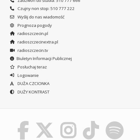
Zadzwoń do studia: 510 777 666
Czujny non stop: 510 777 222
Wyślij do nas wiadomość
Prognoza pogody
radioszczecin.pl
radioszczecinextra.pl
radioszczecin.tv
Biuletyn Informacji Publicznej
Posłuchaj teraz
Logowanie
DUŻA CZCIONKA
DUŻY KONTRAST