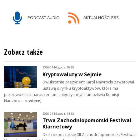
PODCAST AUDIO
AKTUALNOŚCI RSS
Zobacz także
2026-04-16, godz. 19:25
Kryptowaluty w Sejmie
Dwukrotnie prezydent Karol Nawrocki zawetował
ustawę o rynku kryptoaktywów, która ma
przeciwdziałać naruszeniom, między innymi umożliwia Komisji
Nadzoru…
» więcej
2026-04-15, godz. 14:13
Trwa Zachodniopomorski Festiwal
Klarnetowy
Dziś rozpoczął się XII Zachodniopomorski Festiwal