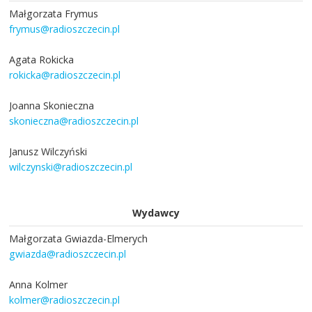
Małgorzata Frymus
frymus@radioszczecin.pl
Agata Rokicka
rokicka@radioszczecin.pl
Joanna Skonieczna
skonieczna@radioszczecin.pl
Janusz Wilczyński
wilczynski@radioszczecin.pl
Wydawcy
Małgorzata Gwiazda-Elmerych
gwiazda@radioszczecin.pl
Anna Kolmer
kolmer@radioszczecin.pl