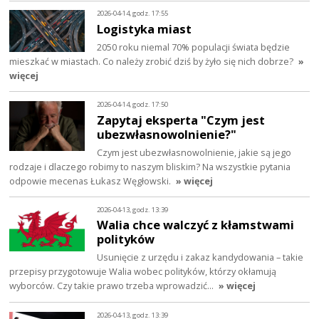
2026-04-14, godz. 17:55
Logistyka miast
2050 roku niemal 70% populacji świata będzie
mieszkać w miastach. Co należy zrobić dziś by żyło się nich dobrze?
»
więcej
2026-04-14, godz. 17:50
Zapytaj eksperta "Czym jest
ubezwłasnowolnienie?"
Czym jest ubezwłasnowolnienie, jakie są jego
rodzaje i dlaczego robimy to naszym bliskim? Na wszystkie pytania
odpowie mecenas Łukasz Węgłowski.
» więcej
2026-04-13, godz. 13:39
Walia chce walczyć z kłamstwami
polityków
Usunięcie z urzędu i zakaz kandydowania – takie
przepisy przygotowuje Walia wobec polityków, którzy okłamują
wyborców. Czy takie prawo trzeba wprowadzić…
» więcej
2026-04-13, godz. 13:39