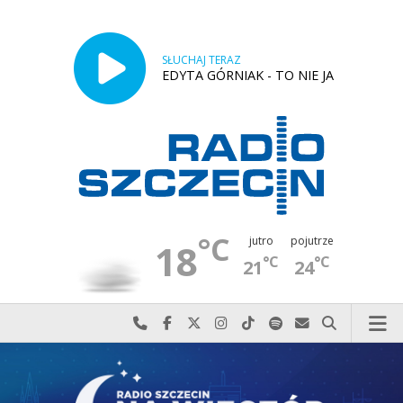
SŁUCHAJ TERAZ
EDYTA GÓRNIAK - TO NIE JA
°C
jutro
pojutrze
18
°C
°C
21
24
Najlepiej po prostu do nas zadzwoń
Odwiedź nas na Facebook-u
Odwiedź nas na X
Odwiedź nas na Instagram-ie
Odwiedź nas na TikTok-u
Szukaj nas na Spotify
Wyślij do nas w
Szukaj