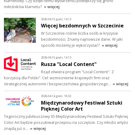
Klarnetowy. Czy dzięki temu wydarzeniu powiększy się grono
miłośników klarnetu?
» więcej
2026-04-15, godz. 14:13
Więcej bezdomnych w Szczecinie
W Szczecinie rośnie liczba osób w kryzysie
bezdomności. Znamy najnowsze dane. W jaki
sposób możemy je wykorzystać?
» więcej
2026-04-15, godz. 14:13
Rusza "Local Content"
Rząd otwiera program "Local Content". Z
korzyścią dla Polski". Cel: wzmocnienie krajowych firm oraz
strategicznej autonomii i bezpieczeństwa gospodarczego…
» więcej
2026-04-14, godz. 18:02
Międzynarodowy Festiwal Sztuki
Pięknej Color Art
Tegoroczny jubileuszowy 35 Międzynarodowy Festiwal Sztuki Pięknej
Color Art będzie poszukiwał przepisu na szczęście. Czy młodzi artyści
znajdą już o…
» więcej