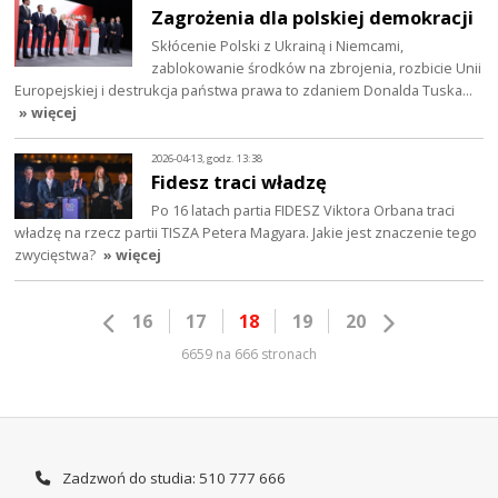
Zagrożenia dla polskiej demokracji
Skłócenie Polski z Ukrainą i Niemcami,
zablokowanie środków na zbrojenia, rozbicie Unii
Europejskiej i destrukcja państwa prawa to zdaniem Donalda Tuska…
» więcej
2026-04-13, godz. 13:38
Fidesz traci władzę
Po 16 latach partia FIDESZ Viktora Orbana traci
władzę na rzecz partii TISZA Petera Magyara. Jakie jest znaczenie tego
zwycięstwa?
» więcej
16
17
18
19
20
6659 na 666 stronach
Zadzwoń do studia: 510 777 666