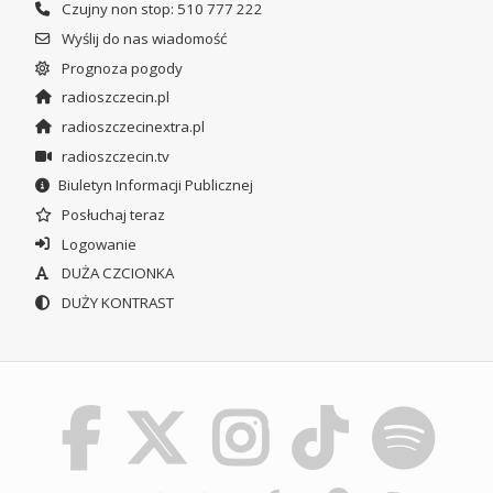
Czujny non stop: 510 777 222
Wyślij do nas wiadomość
Prognoza pogody
radioszczecin.pl
radioszczecinextra.pl
radioszczecin.tv
Biuletyn Informacji Publicznej
Posłuchaj teraz
Logowanie
DUŻA CZCIONKA
DUŻY KONTRAST