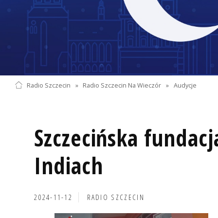
Radio Szczecin
»
Radio Szczecin Na Wieczór
»
Audycje
Szczecińska fundac
Indiach
2024-11-12
RADIO SZCZECIN