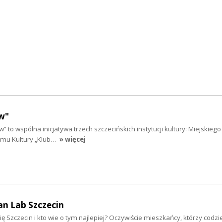
w"
” to wspólna inicjatywa trzech szczecińskich instytucji kultury: Miejskieg
Domu Kultury „Klub…
» więcej
an Lab Szczecin
ię Szczecin i kto wie o tym najlepiej? Oczywiście mieszkańcy, którzy codzi