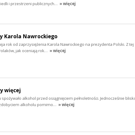
osiedli i przestrzeni publicznych…
» więcej
y Karola Nawrockiego
 mija rok od zaprzysiężenia Karola Nawrockiego na prezydenta Polski. Z tej 
olaków, jak oceniają rok…
» więcej
y więcej
 spożywało alkohol przed osiągnięciem pełnoletności. Jednocześnie blisko
e zdobyciem alkoholu pomimo…
» więcej