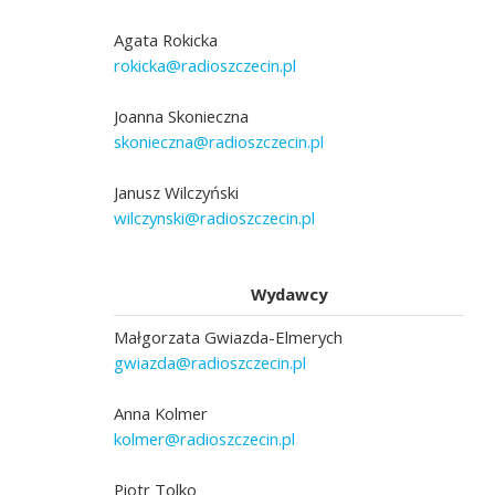
Agata Rokicka
rokicka@radioszczecin.pl
Joanna Skonieczna
skonieczna@radioszczecin.pl
Janusz Wilczyński
wilczynski@radioszczecin.pl
Wydawcy
Małgorzata Gwiazda-Elmerych
gwiazda@radioszczecin.pl
Anna Kolmer
kolmer@radioszczecin.pl
Piotr Tolko