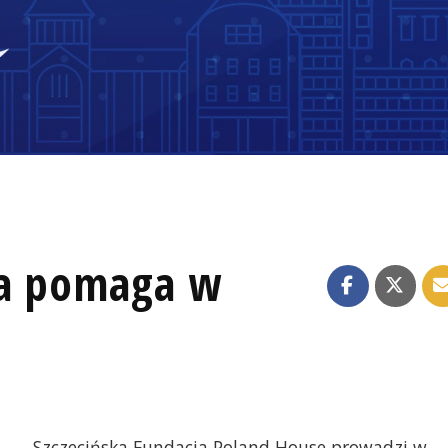
ja pomaga w
Szczecińska Fundacja Poland House prowadzi w