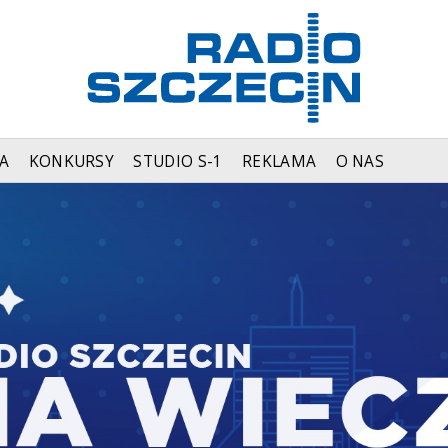
A
KONKURSY
STUDIO S-1
REKLAMA
O NAS