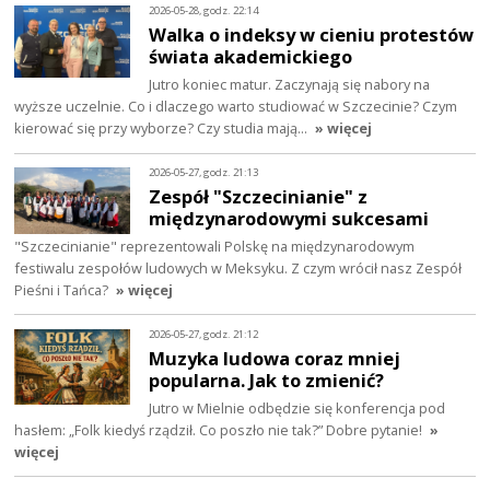
2026-05-28, godz. 22:14
Walka o indeksy w cieniu protestów
świata akademickiego
Jutro koniec matur. Zaczynają się nabory na
wyższe uczelnie. Co i dlaczego warto studiować w Szczecinie? Czym
kierować się przy wyborze? Czy studia mają…
» więcej
2026-05-27, godz. 21:13
Zespół "Szczecinianie" z
międzynarodowymi sukcesami
"Szczecinianie" reprezentowali Polskę na międzynarodowym
festiwalu zespołów ludowych w Meksyku. Z czym wrócił nasz Zespół
Pieśni i Tańca?
» więcej
2026-05-27, godz. 21:12
Muzyka ludowa coraz mniej
popularna. Jak to zmienić?
Jutro w Mielnie odbędzie się konferencja pod
hasłem: „Folk kiedyś rządził. Co poszło nie tak?” Dobre pytanie!
»
więcej