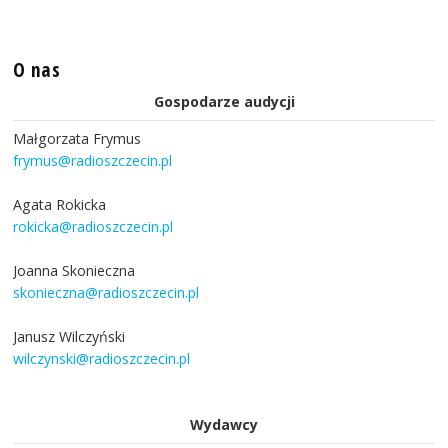
O nas
Gospodarze audycji
Małgorzata Frymus
frymus@radioszczecin.pl
Agata Rokicka
rokicka@radioszczecin.pl
Joanna Skonieczna
skonieczna@radioszczecin.pl
Janusz Wilczyński
wilczynski@radioszczecin.pl
Wydawcy