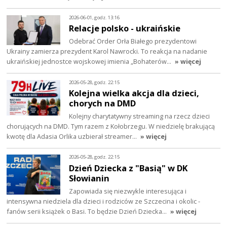
2026-06-01, godz. 13:16
Relacje polsko - ukraińskie
Odebrać Order Orła Białego prezydentowi
Ukrainy zamierza prezydent Karol Nawrocki. To reakcja na nadanie
ukraińskiej jednostce wojskowej imienia „Bohaterów…
» więcej
2026-05-28, godz. 22:15
Kolejna wielka akcja dla dzieci,
chorych na DMD
Kolejny charytatywny streaming na rzecz dzieci
chorujących na DMD. Tym razem z Kołobrzegu. W niedzielę brakującą
kwotę dla Adasia Orlika uzbierał streamer…
» więcej
2026-05-28, godz. 22:15
Dzień Dziecka z "Basią" w DK
Słowianin
Zapowiada się niezwykle interesująca i
intensywna niedziela dla dzieci i rodziców ze Szczecina i okolic -
fanów serii książek o Basi. To będzie Dzień Dziecka…
» więcej