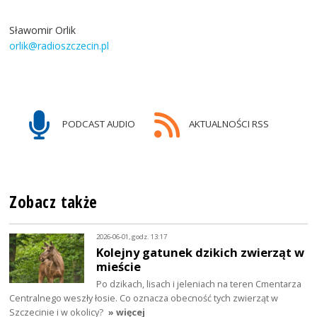
Sławomir Orlik
orlik@radioszczecin.pl
PODCAST AUDIO
AKTUALNOŚCI RSS
Zobacz także
2026-06-01, godz. 13:17
Kolejny gatunek dzikich zwierząt w
mieście
Po dzikach, lisach i jeleniach na teren Cmentarza
Centralnego weszły łosie. Co oznacza obecność tych zwierząt w
Szczecinie i w okolicy?
» więcej