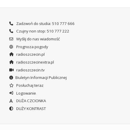
Zadzwoń do studia: 510 777 666
Czujny non stop: 510 777 222
Wyślij do nas wiadomość
Prognoza pogody
radioszczecin.pl
radioszczecinextra.pl
radioszczecin.tv
Biuletyn Informacji Publicznej
Posłuchaj teraz
Logowanie
DUŻA CZCIONKA
DUŻY KONTRAST