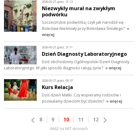
2026-05-27, godz. 21:12
Niezwykły mural na zwykłym
podwórku
Szczecińskie podwórka, czyli jak narodził się
Bolesław Nieśmiały przy Bolesława Śmiałego?
»
więcej
2026-05-27, godz. 21:11
Dzień Diagnosty Laboratoryjnego
Dziś obchodzimy Ogólnopolski Dzień Diagnosty
Laboratoryjnego. W jaki sposób diagności ratują życie?
» więcej
2026-05-27, godz. 00:37
Kurs Relacja
Dziś dzień Matki. Czy wspieramy rodziców i
pozwalamy dzieciom być dziećmi?
» więcej
8
9
10
11
12
6662 na 667 stronach