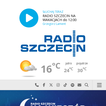
SŁUCHAJ TERAZ
RADIO SZCZECIN NA
WAKACJACH do 12:00
Grzegorz Lament
°C
jutro
pojutrze
16
°C
°C
24
30
Najlepiej po prostu do nas zadzwoń
Odwiedź nas na Facebook-u
Odwiedź nas na X
Odwiedź nas na Instagram-ie
Odwiedź nas na TikTok-u
Szukaj nas na Spotify
Wyślij do nas w
Szukaj