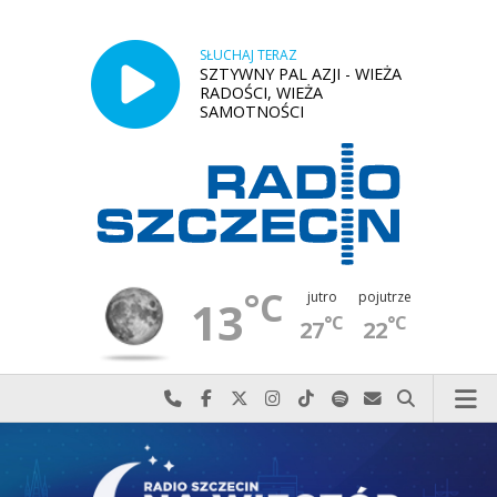
SŁUCHAJ TERAZ
SZTYWNY PAL AZJI - WIEŻA
RADOŚCI, WIEŻA
SAMOTNOŚCI
°C
jutro
pojutrze
13
°C
°C
27
22
Najlepiej po prostu do nas zadzwoń
Odwiedź nas na Facebook-u
Odwiedź nas na X
Odwiedź nas na Instagram-ie
Odwiedź nas na TikTok-u
Szukaj nas na Spotify
Wyślij do nas w
Szukaj