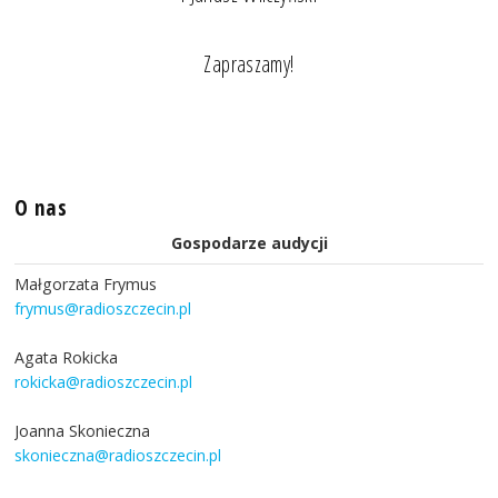
Zapraszamy!
O nas
Gospodarze audycji
Małgorzata Frymus
frymus@radioszczecin.pl
Agata Rokicka
rokicka@radioszczecin.pl
Joanna Skonieczna
skonieczna@radioszczecin.pl