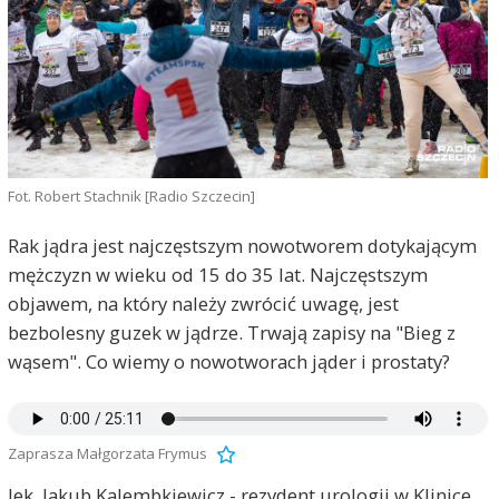
Fot. Robert Stachnik [Radio Szczecin]
Rak jądra jest najczęstszym nowotworem dotykającym
mężczyzn w wieku od 15 do 35 lat. Najczęstszym
objawem, na który należy zwrócić uwagę, jest
bezbolesny guzek w jądrze. Trwają zapisy na "Bieg z
wąsem". Co wiemy o nowotworach jąder i prostaty?
Zaprasza Małgorzata Frymus
lek. Jakub Kalembkiewicz - rezydent urologii w Klinice