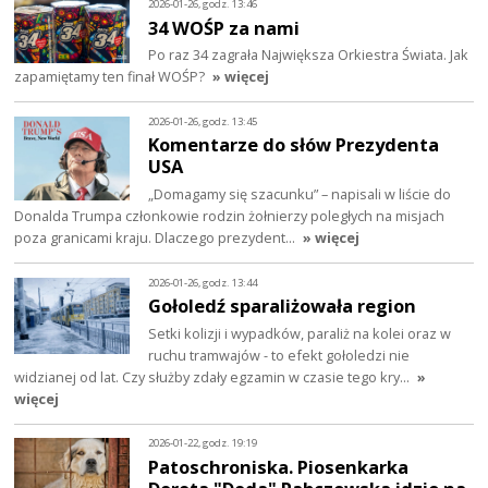
2026-01-26, godz. 13:46
34 WOŚP za nami
Po raz 34 zagrała Największa Orkiestra Świata. Jak
zapamiętamy ten finał WOŚP?
» więcej
2026-01-26, godz. 13:45
Komentarze do słów Prezydenta
USA
„Domagamy się szacunku” – napisali w liście do
Donalda Trumpa członkowie rodzin żołnierzy poległych na misjach
poza granicami kraju. Dlaczego prezydent…
» więcej
2026-01-26, godz. 13:44
Gołoledź sparaliżowała region
Setki kolizji i wypadków, paraliż na kolei oraz w
ruchu tramwajów - to efekt gołoledzi nie
widzianej od lat. Czy służby zdały egzamin w czasie tego kry…
»
więcej
2026-01-22, godz. 19:19
Patoschroniska. Piosenkarka