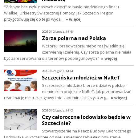
"Zdrowe brzuszki naszych dzieci" to hasło niedzielnego finału
Wielkiej Orkiestry Świątecznej Pomocy. Jak Szczecin i region
przygotowują się do tego wyda…
» więcej
2026-01-21, godz. 14:45
Zorza polarna nad Polską
Wczoraj i przedwczoraj niebo rozświetliło się
czerwienią i zielenią. Czy zorza polarna nie miała
być zarezerwowana dla terenów podbiegunowych?
» więcej
2026-01-21, godz. 14:44
Szczecińska młodzież w NaReT
Szczecińska młodzież bierze udział w polsko -
niemieckim projekcie NaReT. Jak przeprowadzać
reanimację nie tracąc głowy i nie zapominając języka w g…
» więcej
2026-01-21, godz. 14:42
Czy całoroczne lodowisko będzie w
Szczecinie?
Stowarzyszenie na Rzecz Budowy Całorocznego
Lodowiska w Szczecinie od wielu miesięcy zabiega o powstanie