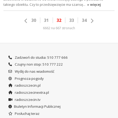
takiego obiektu. Czy to przedsięwzięcie ma szansę…
» więcej
30
31
32
33
34
6662 na 667 stronach
Zadzwoń do studia: 510 777 666
Czujny non stop: 510 777 222
Wyślij do nas wiadomość
Prognoza pogody
radioszczecin.pl
radioszczecinextra.pl
radioszczecin.tv
Biuletyn Informacji Publicznej
Posłuchaj teraz