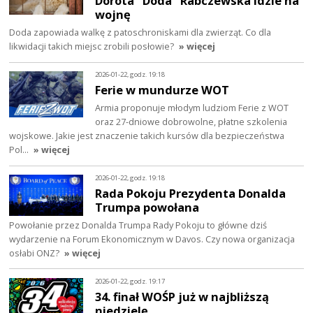
Dorota "Doda" Rabczewska idzie na
wojnę
Doda zapowiada walkę z patoschroniskami dla zwierząt. Co dla
likwidacji takich miejsc zrobili posłowie?
» więcej
2026-01-22, godz. 19:18
Ferie w mundurze WOT
Armia proponuje młodym ludziom Ferie z WOT
oraz 27-dniowe dobrowolne, płatne szkolenia
wojskowe. Jakie jest znaczenie takich kursów dla bezpieczeństwa
Pol…
» więcej
2026-01-22, godz. 19:18
Rada Pokoju Prezydenta Donalda
Trumpa powołana
Powołanie przez Donalda Trumpa Rady Pokoju to główne dziś
wydarzenie na Forum Ekonomicznym w Davos. Czy nowa organizacja
osłabi ONZ?
» więcej
2026-01-22, godz. 19:17
34. finał WOŚP już w najbliższą
niedzielę