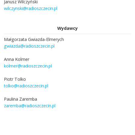
Janusz Wilczyński
wilczynski@radioszczecin.pl
Wydawcy
Małgorzata Gwiazda-Elmerych
gwiazda@radioszczecin.pl
Anna Kolmer
kolmer@radioszczecin.pl
Piotr Tolko
tolko@radioszczecin.pl
Paulina Zaremba
zaremba@radioszczecin.pl