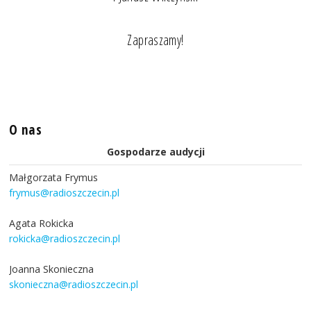
Zapraszamy!
O nas
Gospodarze audycji
Małgorzata Frymus
frymus@radioszczecin.pl
Agata Rokicka
rokicka@radioszczecin.pl
Joanna Skonieczna
skonieczna@radioszczecin.pl