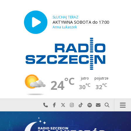
SŁUCHAJ TERAZ
AKTYWNA SOBOTA do 17:00
Anna Łukaszek
°C
jutro
pojutrze
24
°C
°C
30
32
Najlepiej po prostu do nas zadzwoń
Odwiedź nas na Facebook-u
Odwiedź nas na X
Odwiedź nas na Instagram-ie
Odwiedź nas na TikTok-u
Szukaj nas na Spotify
Wyślij do nas w
Szukaj