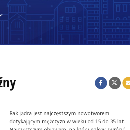
źny
Rak jądra jest najczęstszym nowotworem
dotykającym mężczyzn w wieku od 15 do 35 lat.
Najczęstszym objawem, na który należy zwrócić