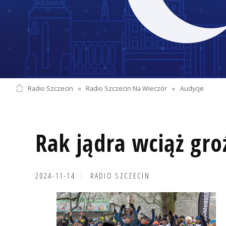
Radio Szczecin
»
Radio Szczecin Na Wieczór
»
Audycje
Rak jądra wciąż gro
2024-11-14
RADIO SZCZECIN