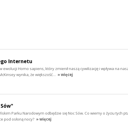
ego Internetu
p w ewolucji Homo sapiens, który zmienił naszą cywilizację i wpływa na nas
 McKinsey wynika, że większość…
» więcej
 Sów"
lińskim Parku Narodowym odbędzie się Noc Sów. Co wiemy o życiu tych pt
ce pod osłoną nocy?
» więcej