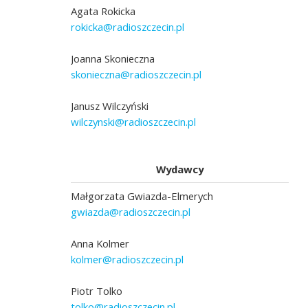
Agata Rokicka
rokicka@radioszczecin.pl
Joanna Skonieczna
skonieczna@radioszczecin.pl
Janusz Wilczyński
wilczynski@radioszczecin.pl
Wydawcy
Małgorzata Gwiazda-Elmerych
gwiazda@radioszczecin.pl
Anna Kolmer
kolmer@radioszczecin.pl
Piotr Tolko
tolko@radioszczecin.pl