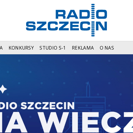
A
KONKURSY
STUDIO S-1
REKLAMA
O NAS