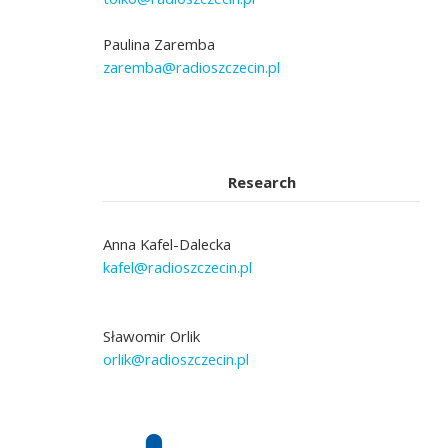
Paulina Zaremba
zaremba@radioszczecin.pl
Research
Anna Kafel-Dalecka
kafel@radioszczecin.pl
Sławomir Orlik
orlik@radioszczecin.pl