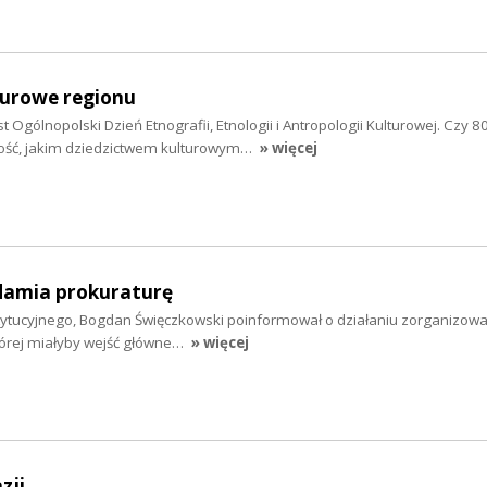
turowe regionu
 Ogólnopolski Dzień Etnografii, Etnologii i Antropologii Kulturowej. Czy 80
ść, jakim dziedzictwem kulturowym…
» więcej
damia prokuraturę
ytucyjnego, Bogdan Święczkowski poinformował o działaniu zorganizowa
tórej miałyby wejść główne…
» więcej
zji