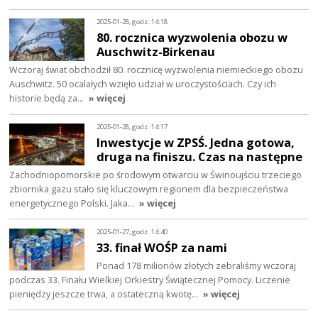
2025-01-28, godz. 14:18
80. rocznica wyzwolenia obozu w
Auschwitz-Birkenau
Wczoraj świat obchodził 80. rocznicę wyzwolenia niemieckiego obozu
Auschwitz. 50 ocalałych wzięło udział w uroczystościach. Czy ich
historie będą za…
» więcej
2025-01-28, godz. 14:17
Inwestycje w ZPSŚ. Jedna gotowa,
druga na finiszu. Czas na następne
Zachodniopomorskie po środowym otwarciu w Świnoujściu trzeciego
zbiornika gazu stało się kluczowym regionem dla bezpieczeństwa
energetycznego Polski. Jaka…
» więcej
2025-01-27, godz. 14:40
33. finał WOŚP za nami
Ponad 178 milionów złotych zebraliśmy wczoraj
podczas 33. Finału Wielkiej Orkiestry Świątecznej Pomocy. Liczenie
pieniędzy jeszcze trwa, a ostateczną kwotę…
» więcej