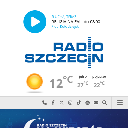
SŁUCHAJ TERAZ
RELIGIA NA FALI do 08:00
Piotr Kołodziejski
°C
jutro
pojutrze
12
°C
°C
27
22
Najlepiej po prostu do nas zadzwoń
Odwiedź nas na Facebook-u
Odwiedź nas na X
Odwiedź nas na Instagram-ie
Odwiedź nas na TikTok-u
Szukaj nas na Spotify
Wyślij do nas w
Szukaj