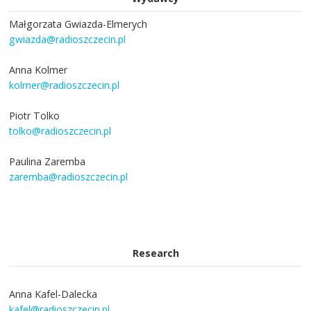
Małgorzata Gwiazda-Elmerych
gwiazda@radioszczecin.pl
Anna Kolmer
kolmer@radioszczecin.pl
Piotr Tolko
tolko@radioszczecin.pl
Paulina Zaremba
zaremba@radioszczecin.pl
Research
Anna Kafel-Dalecka
kafel@radioszczecin.pl