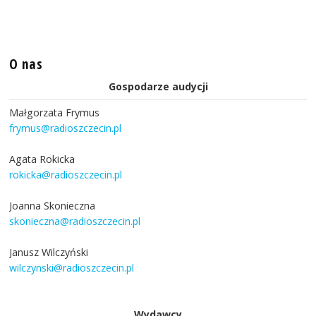
O nas
Gospodarze audycji
Małgorzata Frymus
frymus@radioszczecin.pl
Agata Rokicka
rokicka@radioszczecin.pl
Joanna Skonieczna
skonieczna@radioszczecin.pl
Janusz Wilczyński
wilczynski@radioszczecin.pl
Wydawcy