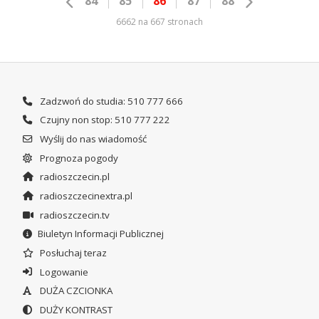
84
85
86
87
88
6662 na 667 stronach
Zadzwoń do studia: 510 777 666
Czujny non stop: 510 777 222
Wyślij do nas wiadomość
Prognoza pogody
radioszczecin.pl
radioszczecinextra.pl
radioszczecin.tv
Biuletyn Informacji Publicznej
Posłuchaj teraz
Logowanie
DUŻA CZCIONKA
DUŻY KONTRAST