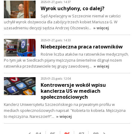
2025-01-27, godz. 14:37
Wyrok uchylony, co dalej?
Sąd Apelacyjny w Szczecinie niemal w całości
uchylił wyrok dożywocia dla zabójcy trzech kobiet Mariusza G. W
uzasadnieniu decyzji sędzia Andrzej Olszewski…
» więcej
2025-01-27, godz. 14:33
Niebezpieczna praca ratowników
Rośnie liczba ataków na ratowników medycznych.
Po tym jak w Siedlcach pijany mężczyzna śmiertelnie dźgnął nożem
ratownika przedstawiciele tej grupy zawodowej…
» więcej
2025-01-23, godz. 12:04
Kontrowersje wokół wpisu
kanclerza US w mediach
społecznościowych
Kanclerz Uniwersytetu Szczecińskiego na prywatnym profilu w
mediach społecznościowych napisał: "Kobieta to kobieta. Mężczyzna
to mężczyzna. Nareszcie!!!”…
» więcej