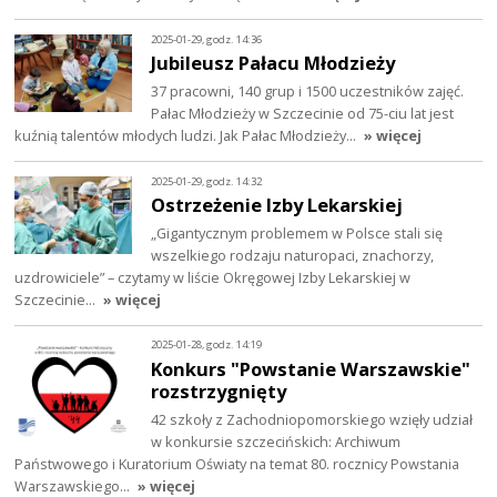
2025-01-29, godz. 14:36
Jubileusz Pałacu Młodzieży
37 pracowni, 140 grup i 1500 uczestników zajęć.
Pałac Młodzieży w Szczecinie od 75-ciu lat jest
kuźnią talentów młodych ludzi. Jak Pałac Młodzieży…
» więcej
2025-01-29, godz. 14:32
Ostrzeżenie Izby Lekarskiej
„Gigantycznym problemem w Polsce stali się
wszelkiego rodzaju naturopaci, znachorzy,
uzdrowiciele” – czytamy w liście Okręgowej Izby Lekarskiej w
Szczecinie…
» więcej
2025-01-28, godz. 14:19
Konkurs "Powstanie Warszawskie"
rozstrzygnięty
42 szkoły z Zachodniopomorskiego wzięły udział
w konkursie szczecińskich: Archiwum
Państwowego i Kuratorium Oświaty na temat 80. rocznicy Powstania
Warszawskiego…
» więcej