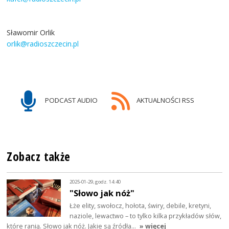
Sławomir Orlik
orlik@radioszczecin.pl
PODCAST AUDIO
AKTUALNOŚCI RSS
Zobacz także
2025-01-29, godz. 14:40
"Słowo jak nóż"
Łże elity, swołocz, hołota, świry, debile, kretyni,
naziole, lewactwo – to tylko kilka przykładów słów,
które ranią. Słowo jak nóż. Jakie są źródła…
» więcej