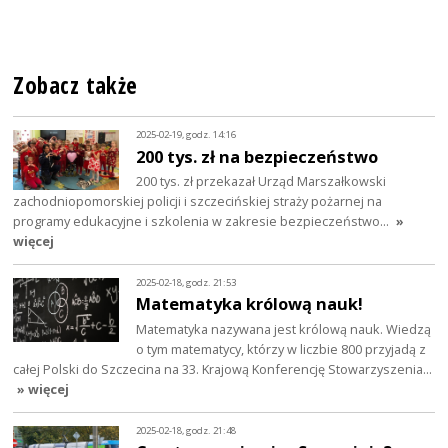
Zobacz także
2025-02-19, godz. 14:16
200 tys. zł na bezpieczeństwo
200 tys. zł przekazał Urząd Marszałkowski
zachodniopomorskiej policji i szczecińskiej straży pożarnej na
programy edukacyjne i szkolenia w zakresie bezpieczeństwo…
»
więcej
2025-02-18, godz. 21:53
Matematyka królową nauk!
Matematyka nazywana jest królową nauk. Wiedzą
o tym matematycy, którzy w liczbie 800 przyjadą z
całej Polski do Szczecina na 33. Krajową Konferencję Stowarzyszenia…
» więcej
2025-02-18, godz. 21:48