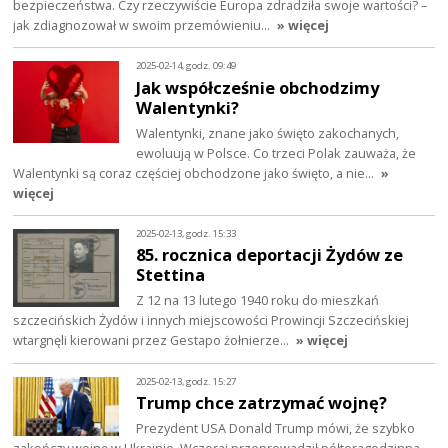
bezpieczeństwa. Czy rzeczywiście Europa zdradziła swoje wartości? –
jak zdiagnozował w swoim przemówieniu…
» więcej
2025-02-14, godz. 09:49
Jak współcześnie obchodzimy
Walentynki?
Walentynki, znane jako święto zakochanych,
ewoluują w Polsce. Co trzeci Polak zauważa, że
Walentynki są coraz częściej obchodzone jako święto, a nie…
»
więcej
2025-02-13, godz. 15:33
85. rocznica deportacji Żydów ze
Stettina
Z 12 na 13 lutego 1940 roku do mieszkań
szczecińskich Żydów i innych miejscowości Prowincji Szczecińskiej
wtargnęli kierowani przez Gestapo żołnierze…
» więcej
2025-02-13, godz. 15:27
Trump chce zatrzymać wojnę?
Prezydent USA Donald Trump mówi, że szybko