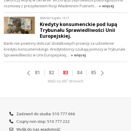
zakończy wojnę w Ukrainie. Wczoraj przeprowadził półtoragodzinna
rozmowę z prezydentem Rosji Władimirem Putinem…
» więcej
2025-02-13, godz. 15:17
Kredyty konsumenckie pod lupą
Trybunału Sprawiedliwości Unii
Europejskiej.
Banki nie powinny doliczać dodatkowych prowizji za udzielenie
kredytu konsumenckiego. Kredytobiorcy szukają pomocy w Trybunale
Sprawiedliwości w Unii Europejskiej…
» więcej
81
82
83
84
85
6662 na 667 stronach
Zadzwoń do studia: 510 777 666
Czujny non stop: 510 777 222
Wyślij do nas wiadomość