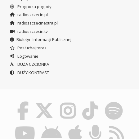
Prognoza pogody
radioszczecin.pl
radioszczecinextra.pl
radioszczecin.tv
Biuletyn Informacji Publicznej
Posłuchaj teraz
Logowanie
DUŻA CZCIONKA
DUŻY KONTRAST