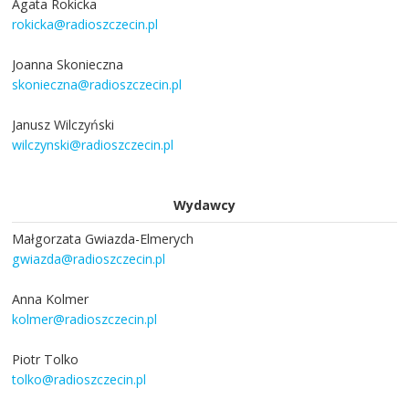
Agata Rokicka
rokicka@radioszczecin.pl
Joanna Skonieczna
skonieczna@radioszczecin.pl
Janusz Wilczyński
wilczynski@radioszczecin.pl
Wydawcy
Małgorzata Gwiazda-Elmerych
gwiazda@radioszczecin.pl
Anna Kolmer
kolmer@radioszczecin.pl
Piotr Tolko
tolko@radioszczecin.pl