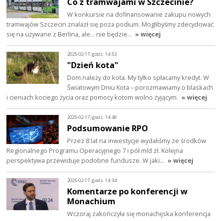
Co z tramwajami w Szczecinie?
W konkursie na dofinansowanie zakupu nowych
tramwajów Szczecin znalazł się poza podium. Moglibyśmy zdecydować
się na używane z Berlina, ale… nie będzie…
» więcej
2025-02-17, godz. 14:53
"Dzień kota"
Dom należy do kota. My tylko spłacamy kredyt. W
Światowym Dniu Kota – porozmawiamy o blaskach
i cieniach kociego życia oraz pomocy kotom wolno żyjącym.
» więcej
2025-02-17, godz. 14:49
Podsumowanie RPO
Przez 8 lat na inwestycje wydaliśmy ze środków
Regionalnego Programu Operacyjnego 7 i pół mld zł. Kolejna
perspektywa przewiduje podobne fundusze. W jaki…
» więcej
2025-02-17, godz. 14:34
Komentarze po konferencji w
Monachium
Wczoraj zakończyła się monachijska konferencja