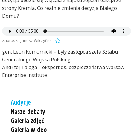
decyzja będzie się wiązała z najostrzejszą reakcją ze
strony Kremla. Co realnie zmienia decyzja Białego
Domu?
Zaprasza Janusz Wilczyński
gen. Leon Komornicki – były zastępca szefa Sztabu
Generalnego Wojska Polskiego
Andrzej Talaga – ekspert ds. bezpieczeństwa Warsaw
Enterprise Institute
Audycje
Nasze debaty
Galeria zdjęć
Galeria wideo