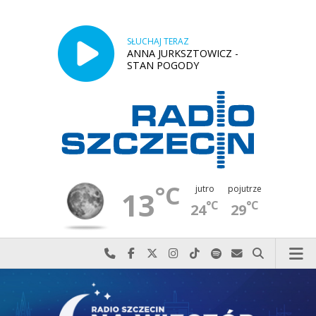
SŁUCHAJ TERAZ
ANNA JURKSZTOWICZ -
STAN POGODY
°C
jutro
pojutrze
13
°C
°C
24
29
Najlepiej po prostu do nas zadzwoń
Odwiedź nas na Facebook-u
Odwiedź nas na X
Odwiedź nas na Instagram-ie
Odwiedź nas na TikTok-u
Szukaj nas na Spotify
Wyślij do nas w
Szukaj