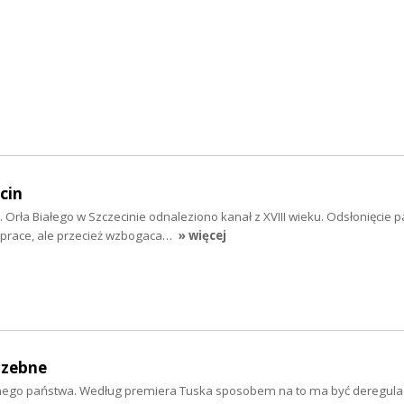
cin
Orła Białego w Szczecinie odnaleziono kanał z XVIII wieku. Odsłonięcie 
 prace, ale przecież wzbogaca…
» więcej
rzebne
nego państwa. Według premiera Tuska sposobem na to ma być deregulac