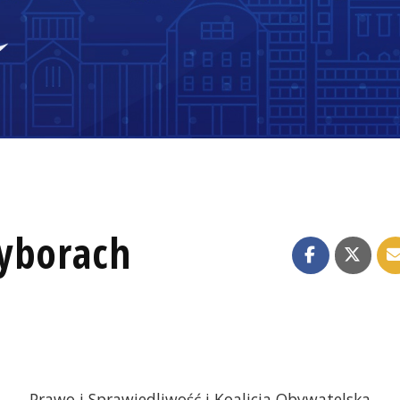
wyborach
Prawo i Sprawiedliwość i Koalicja Obywatelska