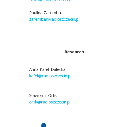
Paulina Zaremba
zaremba@radioszczecin.pl
Research
Anna Kafel-Dalecka
kafel@radioszczecin.pl
Sławomir Orlik
orlik@radioszczecin.pl