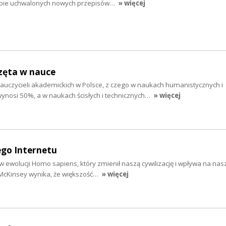
iczbie uchwalonych nowych przepisów…
» więcej
zęta w nauce
auczycieli akademickich w Polsce, z czego w naukach humanistycznych i
wynosi 50%, a w naukach ścisłych i technicznych…
» więcej
ego Internetu
p w ewolucji Homo sapiens, który zmienił naszą cywilizację i wpływa na nas
 McKinsey wynika, że większość…
» więcej