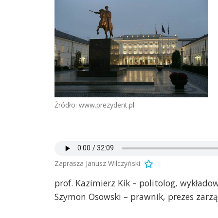
Źródło: www.prezydent.pl
Zaprasza Janusz Wilczyński
prof. Kazimierz Kik – politolog, wykład
Szymon Osowski – prawnik, prezes zarzą