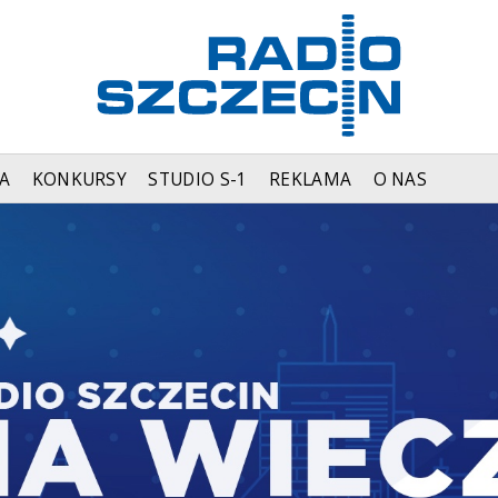
A
KONKURSY
STUDIO S-1
REKLAMA
O NAS