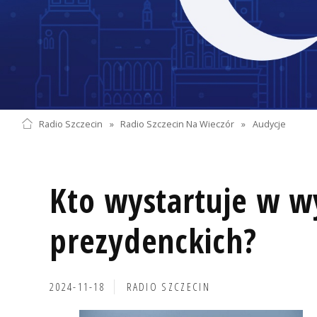
Radio Szczecin
»
Radio Szczecin Na Wieczór
»
Audycje
Kto wystartuje w 
prezydenckich?
2024-11-18
RADIO SZCZECIN