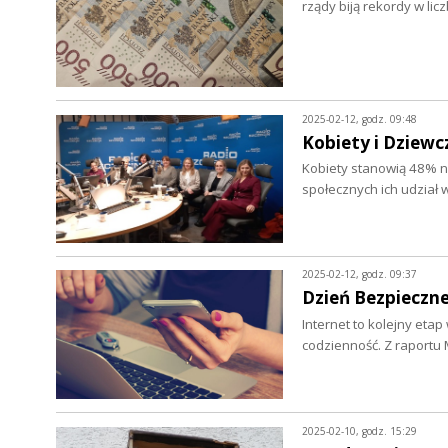
rządy biją rekordy w l
2025-02-12, godz. 09:48
Kobiety i Dziewc
Kobiety stanowią 48% n
społecznych ich udział 
2025-02-12, godz. 09:37
Dzień Bezpieczn
Internet to kolejny eta
codzienność. Z raportu
2025-02-10, godz. 15:29