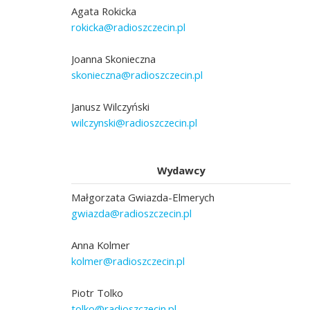
Agata Rokicka
rokicka@radioszczecin.pl
Joanna Skonieczna
skonieczna@radioszczecin.pl
Janusz Wilczyński
wilczynski@radioszczecin.pl
Wydawcy
Małgorzata Gwiazda-Elmerych
gwiazda@radioszczecin.pl
Anna Kolmer
kolmer@radioszczecin.pl
Piotr Tolko
tolko@radioszczecin.pl