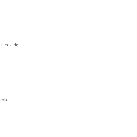
 niedzielę
olic -