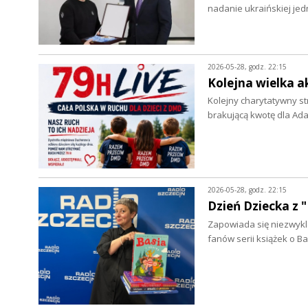
nadanie ukraińskiej je
2026-05-28, godz. 22:15
Kolejna wielka a
Kolejny charytatywny s
brakującą kwotę dla Ad
2026-05-28, godz. 22:15
Dzień Dziecka z 
Zapowiada się niezwykle 
fanów serii książek o B