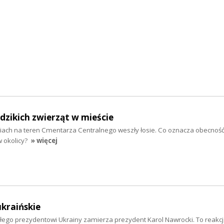
dzikich zwierząt w mieście
leniach na teren Cmentarza Centralnego weszły łosie. Co oznacza obecność
w okolicy?
» więcej
ukraińskie
łego prezydentowi Ukrainy zamierza prezydent Karol Nawrocki. To reakcj