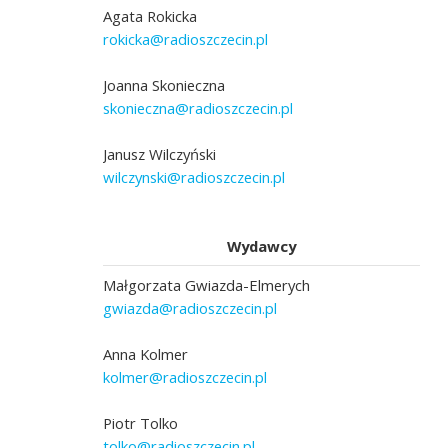
Agata Rokicka
rokicka@radioszczecin.pl
Joanna Skonieczna
skonieczna@radioszczecin.pl
Janusz Wilczyński
wilczynski@radioszczecin.pl
Wydawcy
Małgorzata Gwiazda-Elmerych
gwiazda@radioszczecin.pl
Anna Kolmer
kolmer@radioszczecin.pl
Piotr Tolko
tolko@radioszczecin.pl