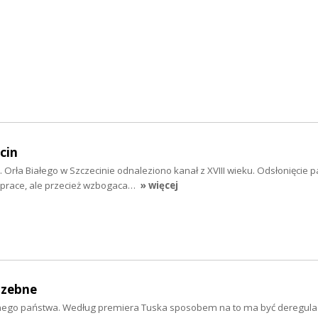
cin
Orła Białego w Szczecinie odnaleziono kanał z XVIII wieku. Odsłonięcie 
 prace, ale przecież wzbogaca…
» więcej
rzebne
nego państwa. Według premiera Tuska sposobem na to ma być deregulac