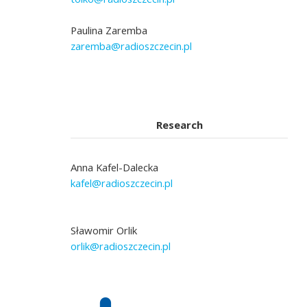
Paulina Zaremba
zaremba@radioszczecin.pl
Research
Anna Kafel-Dalecka
kafel@radioszczecin.pl
Sławomir Orlik
orlik@radioszczecin.pl