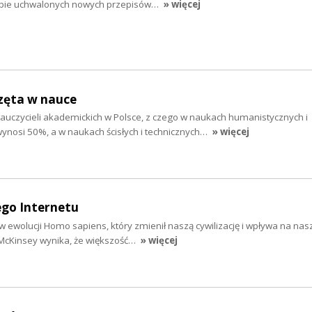
iczbie uchwalonych nowych przepisów…
» więcej
zęta w nauce
auczycieli akademickich w Polsce, z czego w naukach humanistycznych i
wynosi 50%, a w naukach ścisłych i technicznych…
» więcej
ego Internetu
p w ewolucji Homo sapiens, który zmienił naszą cywilizację i wpływa na nas
 McKinsey wynika, że większość…
» więcej