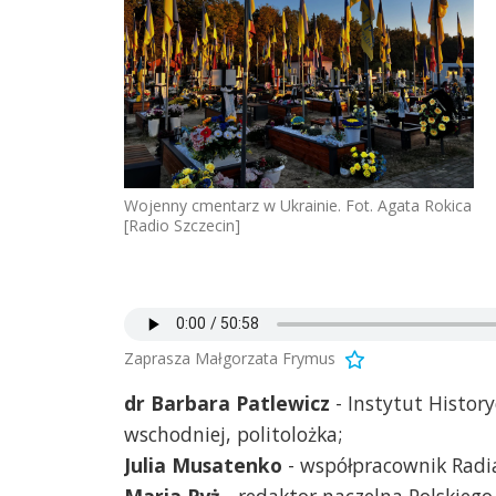
Wojenny cmentarz w Ukrainie. Fot. Agata Rokica
[Radio Szczecin]
Zaprasza Małgorzata Frymus
dr Barbara Patlewicz
- Instytut Histor
wschodniej, politolożka;
Julia Musatenko
- współpracownik Radia
Maria Pyż
- redaktor naczelna Polskieg