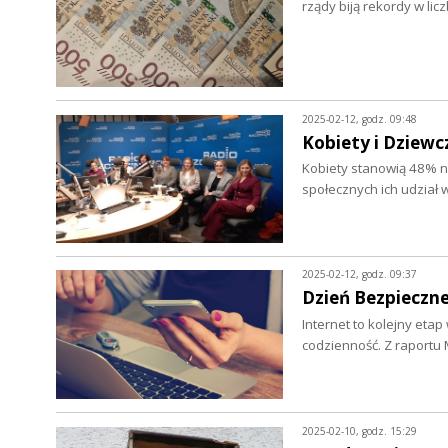
rządy biją rekordy w l
2025-02-12, godz. 09:48
Kobiety i Dziewc
Kobiety stanowią 48% n
społecznych ich udział 
2025-02-12, godz. 09:37
Dzień Bezpieczn
Internet to kolejny eta
codzienność. Z raportu
2025-02-10, godz. 15:29