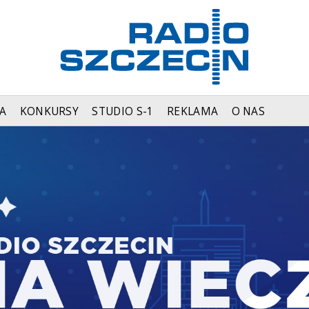
A
KONKURSY
STUDIO S-1
REKLAMA
O NAS