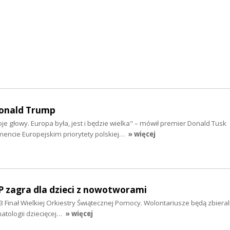
Donald Trump
e głowy. Europa była, jest i będzie wielka" – mówił premier Donald Tusk
mencie Europejskim priorytety polskiej…
» więcej
P zagra dla dzieci z nowotworami
33 Finał Wielkiej Orkiestry Świątecznej Pomocy. Wolontariusze będą zbieral
matologii dziecięcej…
» więcej