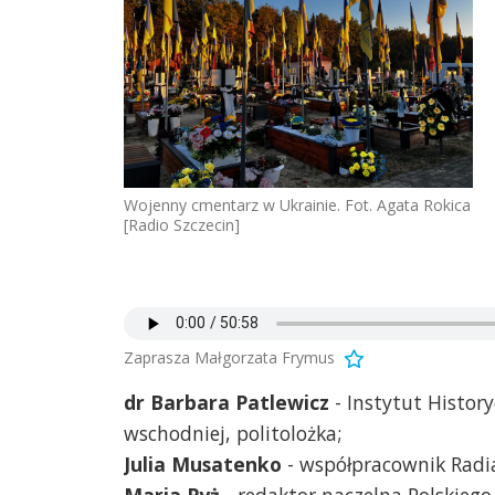
Wojenny cmentarz w Ukrainie. Fot. Agata Rokica
[Radio Szczecin]
Zaprasza Małgorzata Frymus
dr Barbara Patlewicz
- Instytut Histor
wschodniej, politolożka;
Julia Musatenko
- współpracownik Radia
Maria Pyż
- redaktor naczelna Polskieg