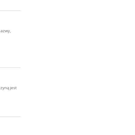
nazwy,
zyną jest