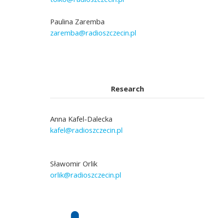
Paulina Zaremba
zaremba@radioszczecin.pl
Research
Anna Kafel-Dalecka
kafel@radioszczecin.pl
Sławomir Orlik
orlik@radioszczecin.pl