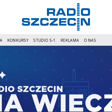
A
KONKURSY
STUDIO S-1
REKLAMA
O NAS