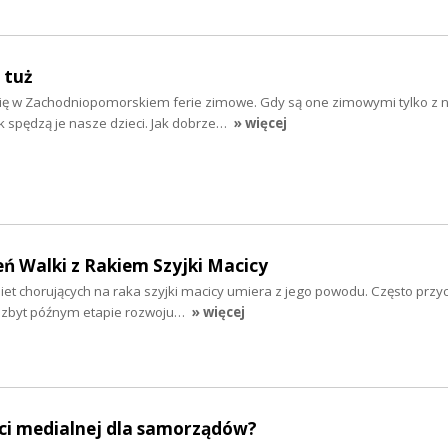
 tuż
się w Zachodniopomorskiem ferie zimowe. Gdy są one zimowymi tylko z 
ak spędzą je nasze dzieci. Jak dobrze…
» więcej
eń Walki z Rakiem Szyjki Macicy
iet chorujących na raka szyjki macicy umiera z jego powodu. Często przyc
 zbyt późnym etapie rozwoju…
» więcej
ści medialnej dla samorządów?