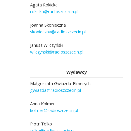
Agata Rokicka
rokicka@radioszczecin.pl
Joanna Skonieczna
skonieczna@radioszczecin.pl
Janusz Wilczyński
wilczynski@radioszczecin.pl
Wydawcy
Małgorzata Gwiazda-Elmerych
gwiazda@radioszczecin.pl
Anna Kolmer
kolmer@radioszczecin.pl
Piotr Tolko
tolko@radioszczecin.pl