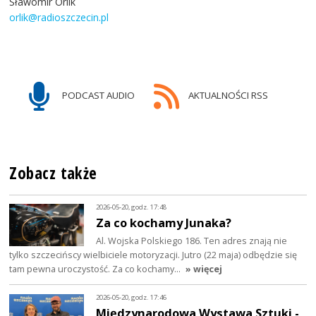
Sławomir Orlik
orlik@radioszczecin.pl
PODCAST AUDIO
AKTUALNOŚCI RSS
Zobacz także
2026-05-20, godz. 17:48
Za co kochamy Junaka?
Al. Wojska Polskiego 186. Ten adres znają nie
tylko szczecińscy wielbiciele motoryzacji. Jutro (22 maja) odbędzie się
tam pewna uroczystość. Za co kochamy…
» więcej
2026-05-20, godz. 17:46
Międzynarodowa Wystawa Sztuki -