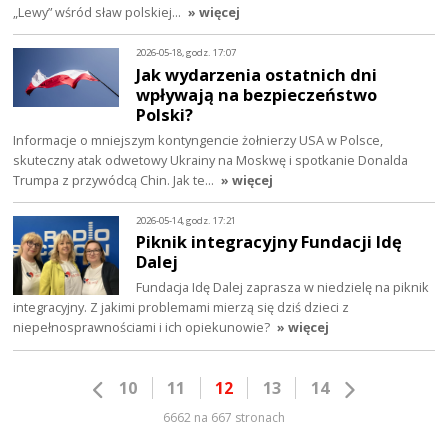
„Lewy” wśród sław polskiej…
» więcej
2026-05-18, godz. 17:07
Jak wydarzenia ostatnich dni
wpływają na bezpieczeństwo
Polski?
Informacje o mniejszym kontyngencie żołnierzy USA w Polsce,
skuteczny atak odwetowy Ukrainy na Moskwę i spotkanie Donalda
Trumpa z przywódcą Chin. Jak te…
» więcej
2026-05-14, godz. 17:21
Piknik integracyjny Fundacji Idę
Dalej
Fundacja Idę Dalej zaprasza w niedzielę na piknik
integracyjny. Z jakimi problemami mierzą się dziś dzieci z
niepełnosprawnościami i ich opiekunowie?
» więcej
10
11
12
13
14
6662 na 667 stronach