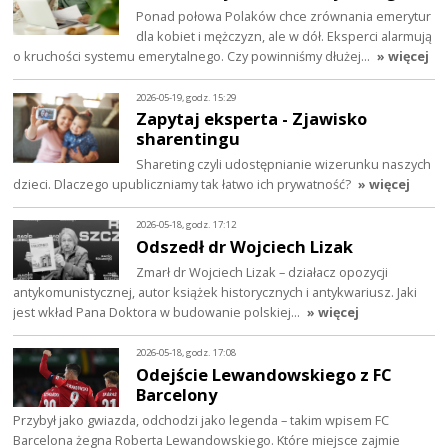
Ponad połowa Polaków chce zrównania emerytur
dla kobiet i mężczyzn, ale w dół. Eksperci alarmują
o kruchości systemu emerytalnego. Czy powinniśmy dłużej…
» więcej
2026-05-19, godz. 15:29
Zapytaj eksperta - Zjawisko
sharentingu
Shareting czyli udostępnianie wizerunku naszych
dzieci. Dlaczego upubliczniamy tak łatwo ich prywatność?
» więcej
2026-05-18, godz. 17:12
Odszedł dr Wojciech Lizak
Zmarł dr Wojciech Lizak – działacz opozycji
antykomunistycznej, autor książek historycznych i antykwariusz. Jaki
jest wkład Pana Doktora w budowanie polskiej…
» więcej
2026-05-18, godz. 17:08
Odejście Lewandowskiego z FC
Barcelony
Przybył jako gwiazda, odchodzi jako legenda – takim wpisem FC
Barcelona żegna Roberta Lewandowskiego. Które miejsce zajmie