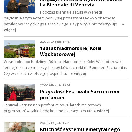
La Biennale di Venezia
Podczas biennale sztuki w Wenecji
najgłośniejszym echem odbiły się protesty przeciwko obecności
pawilonów rosyjskiego i izraelskiego. Czy polityka nie zakrzykuje…
»
więcej
2026-05-20, godz. 17:45
130 lat Nadmorskiej Kolei
Wąskotorowej
W tym roku obchodzimy 130-lecie Nadmorskiej Kolei Wąskotorowej,
jednego z najcenniejszych zabytków techniki na Pomorzu Zachodnim.
Czy w czasach wielkiego pośpiechu…
» więcej
2026-05-19, godz. 15:34
Przyszłość Festiwalu Sacrum non
profanum
Festiwal Sacrum non profanum po 20 latach ma nowych
organizatorów. Jakie będą kolejne dziesięciolecia?
» więcej
2026-05-19, godz. 15:31
Kruchość systemu emerytalnego