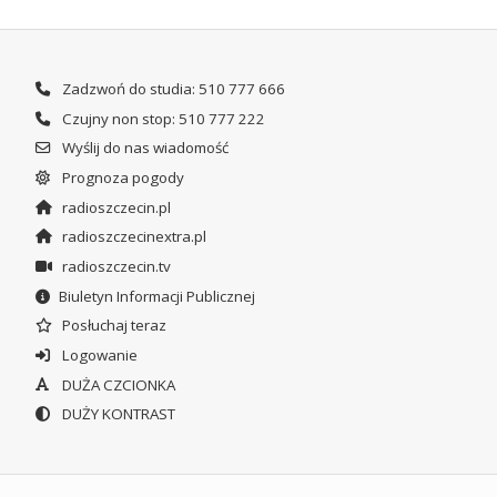
Zadzwoń do studia: 510 777 666
Czujny non stop: 510 777 222
Wyślij do nas wiadomość
Prognoza pogody
radioszczecin.pl
radioszczecinextra.pl
radioszczecin.tv
Biuletyn Informacji Publicznej
Posłuchaj teraz
Logowanie
DUŻA CZCIONKA
DUŻY KONTRAST