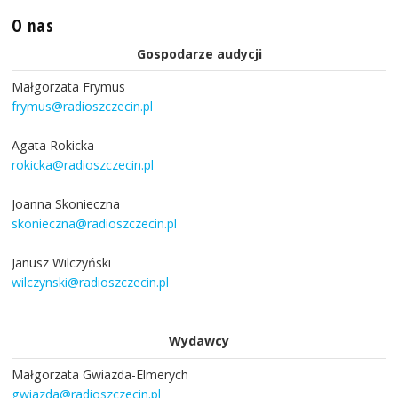
O nas
Gospodarze audycji
Małgorzata Frymus
frymus@radioszczecin.pl
Agata Rokicka
rokicka@radioszczecin.pl
Joanna Skonieczna
skonieczna@radioszczecin.pl
Janusz Wilczyński
wilczynski@radioszczecin.pl
Wydawcy
Małgorzata Gwiazda-Elmerych
gwiazda@radioszczecin.pl