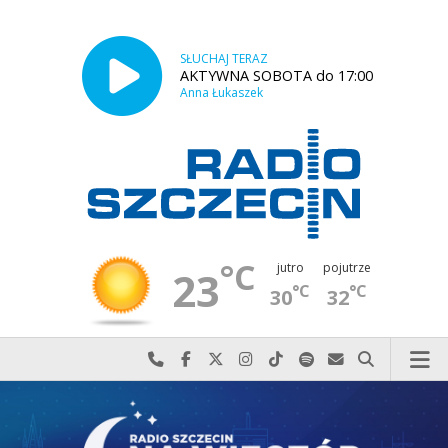
SŁUCHAJ TERAZ
AKTYWNA SOBOTA do 17:00
Anna Łukaszek
°C
jutro
pojutrze
23
°C
°C
30
32
Najlepiej po prostu do nas zadzwoń
Odwiedź nas na Facebook-u
Odwiedź nas na X
Odwiedź nas na Instagram-ie
Odwiedź nas na TikTok-u
Szukaj nas na Spotify
Wyślij do nas w
Szukaj