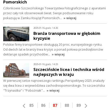
Pomorskich
Członkowie Szczecińskiego Towarzystwa Fotograficznego z aparatami
przez cały rok obserwowali świat. Swoje podsumowanie roku
pokazują w Zamku Książąt Pomorskich…
» więcej
2025-01-16, godz. 14:26
Branża transportowa w głębokim
kryzysie
Polskie firmy transportowe obsługują 20 proc. europejskiego rynku.
Od dwóch lat w branży trwa kryzys a ponad połowa przedsiębiorców
deklaruje spadek przychodów…
» więcej
2025-01-16, godz. 14:25
Szczecińskie licea i technika wśród
najlepszych w kraju
W pierwszej setce najnowszego rankingu Perspektywy 2025 znalazły
się dwa licea z województwa zachodniopomorskiego. To szczecińska
"Trzynastka" i "Pobożniak"…
» więcej
85
86
87
88
89