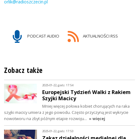
orlik@radioszczecin.pl
PODCAST AUDIO
AKTUALNOŚCI RSS
Zobacz także
2025-01-22, godz. 17:54
Europejski Tydzień Walki z Rakiem
Szyjki Macicy
Mniej więcej połowa kobiet chorujących na raka
szyjki macicy umiera z jego powodu. Często przyczyną jest wykrycie
nowotworu na zbyt późnym etapie rozwoju…
» więcej
2025-01-22, godz. 17:53
Zakaz działalności medialnej dla