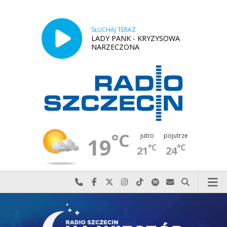
SŁUCHAJ TERAZ
LADY PANK - KRYZYSOWA
NARZECZONA
°C
jutro
pojutrze
19
°C
°C
21
24
Najlepiej po prostu do nas zadzwoń
Odwiedź nas na Facebook-u
Odwiedź nas na X
Odwiedź nas na Instagram-ie
Odwiedź nas na TikTok-u
Szukaj nas na Spotify
Wyślij do nas w
Szukaj