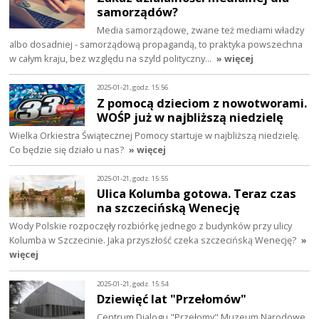
samorządów?
Media samorządowe, zwane też mediami władzy
albo dosadniej - samorządową propagandą, to praktyka powszechna
w całym kraju, bez względu na szyld polityczny…
» więcej
2025-01-21, godz. 15:56
Z pomocą dzieciom z nowotworami.
WOŚP już w najbliższą niedzielę
Wielka Orkiestra Świątecznej Pomocy startuje w najbliższą niedzielę.
Co będzie się działo u nas?
» więcej
2025-01-21, godz. 15:55
Ulica Kolumba gotowa. Teraz czas
na szczecińską Wenecję
Wody Polskie rozpoczęły rozbiórkę jednego z budynków przy ulicy
Kolumba w Szczecinie. Jaka przyszłość czeka szczecińską Wenecję?
»
więcej
2025-01-21, godz. 15:54
Dziewięć lat "Przełomów"
Centrum Dialogu "Przełomy" Muzeum Narodowe