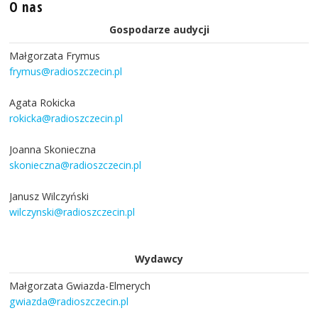
O nas
Gospodarze audycji
Małgorzata Frymus
frymus@radioszczecin.pl
Agata Rokicka
rokicka@radioszczecin.pl
Joanna Skonieczna
skonieczna@radioszczecin.pl
Janusz Wilczyński
wilczynski@radioszczecin.pl
Wydawcy
Małgorzata Gwiazda-Elmerych
gwiazda@radioszczecin.pl