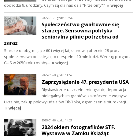
obchodzi 9. urodziny. Czym są dla nas dziś "Przełomy"?
» więcej
2025-01-21, godz. 15:54
Społeczeństwo gwałtownie się
starzeje. Sensowna polityka
senioralna pilnie potrzebna od
zaraz
Starsze osoby, mające 60 i więcej lat, stanowią obecnie 28 proc.
społeczeństwa polskiego, to niespełna 10 mln ludzi. Według prognoz
GUS w 2050 roku osoby…
» więcej
2025-01-20, godz. 11:57
Zaprzysiężenie 47. prezydenta USA
Błyskawiczne uszczelnienie granic, deportacja
nielegalnych imigrantów, zakończenie wojny w
Ukrainie, zakup połowy udziałów Tik-Toka, ograniczenie biurokracji…
» więcej
2025-01-16, godz. 14:27
2024 okiem fotografików STF.
Wystawa w Zamku Książąt