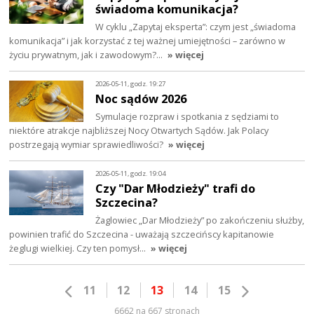
świadoma komunikacja?
W cyklu „Zapytaj eksperta”: czym jest „świadoma
komunikacja” i jak korzystać z tej ważnej umiejętności – zarówno w
życiu prywatnym, jak i zawodowym?…
» więcej
2026-05-11, godz. 19:27
Noc sądów 2026
Symulacje rozpraw i spotkania z sędziami to
niektóre atrakcje najbliższej Nocy Otwartych Sądów. Jak Polacy
postrzegają wymiar sprawiedliwości?
» więcej
2026-05-11, godz. 19:04
Czy "Dar Młodzieży" trafi do
Szczecina?
Żaglowiec „Dar Młodzieży” po zakończeniu służby,
powinien trafić do Szczecina - uważają szczecińscy kapitanowie
żeglugi wielkiej. Czy ten pomysł…
» więcej
11
12
13
14
15
6662 na 667 stronach