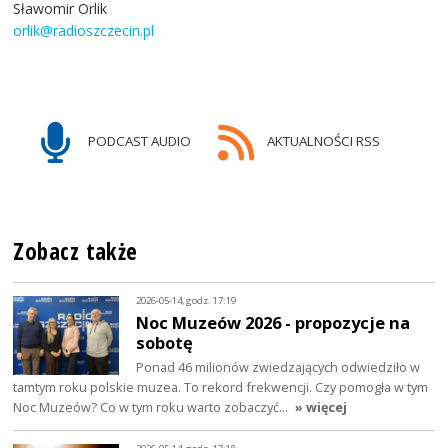
Sławomir Orlik
orlik@radioszczecin.pl
PODCAST AUDIO
AKTUALNOŚCI RSS
Zobacz także
2026-05-14, godz. 17:19
Noc Muzeów 2026 - propozycje na
sobotę
Ponad 46 milionów zwiedzających odwiedziło w
tamtym roku polskie muzea. To rekord frekwencji. Czy pomogła w tym
Noc Muzeów? Co w tym roku warto zobaczyć…
» więcej