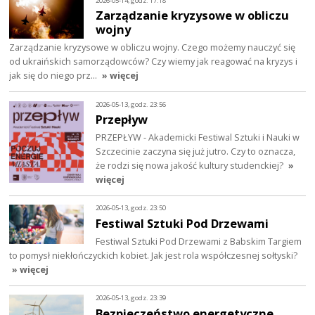
2026-05-14, godz. 17:18
Zarządzanie kryzysowe w obliczu
wojny
Zarządzanie kryzysowe w obliczu wojny. Czego możemy nauczyć się
od ukraińskich samorządowców? Czy wiemy jak reagować na kryzys i
jak się do niego prz…
» więcej
2026-05-13, godz. 23:56
Przepływ
PRZEPŁYW - Akademicki Festiwal Sztuki i Nauki w
Szczecinie zaczyna się już jutro. Czy to oznacza,
że rodzi się nowa jakość kultury studenckiej?
»
więcej
2026-05-13, godz. 23:50
Festiwal Sztuki Pod Drzewami
Festiwal Sztuki Pod Drzewami z Babskim Targiem
to pomysł niekłończyckich kobiet. Jak jest rola współczesnej sołtyski?
» więcej
2026-05-13, godz. 23:39
Bezpieczeństwo energetyczne