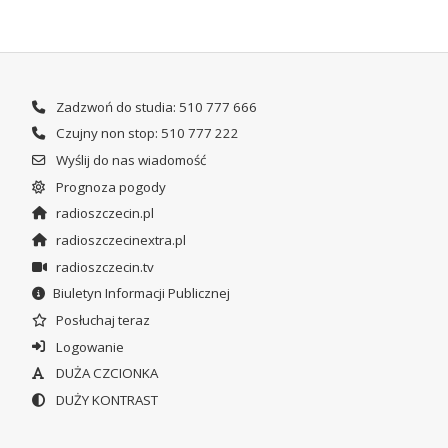
Zadzwoń do studia: 510 777 666
Czujny non stop: 510 777 222
Wyślij do nas wiadomość
Prognoza pogody
radioszczecin.pl
radioszczecinextra.pl
radioszczecin.tv
Biuletyn Informacji Publicznej
Posłuchaj teraz
Logowanie
DUŻA CZCIONKA
DUŻY KONTRAST