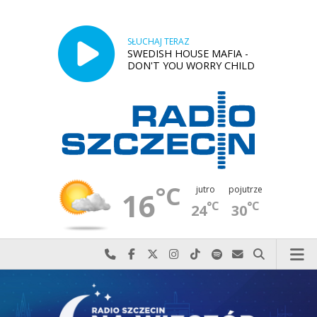
SŁUCHAJ TERAZ
SWEDISH HOUSE MAFIA -
DON'T YOU WORRY CHILD
°C
jutro
pojutrze
16
°C
°C
24
30
Najlepiej po prostu do nas zadzwoń
Odwiedź nas na Facebook-u
Odwiedź nas na X
Odwiedź nas na Instagram-ie
Odwiedź nas na TikTok-u
Szukaj nas na Spotify
Wyślij do nas w
Szukaj