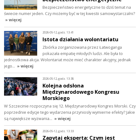
Bezpieczeństwo energetyczne to dziś temat na
świecie numer jeden. Czy możemy być w tej kwestii samowystarczalni?
» więcej
2026-05-12, godz. 13:41
Istota działania wolontariatu
Zbiórka zorganizowana przez Łatwoganga
pokazała empatię młodych ludzi. Ale była to
jednostkowa akcja. Wolontariat może mieć charakter akcyjny, jednak
jego…
» więcej
2026-05-12, godz. 13:38
Kolejna odsłona
Międzynarodowego Kongresu
Morskiego
W Szczecinie rozpoczyna się 12. Międzynarodowy Kongres Morski. Czy
poprzednie edycje tego wydarzenia przyniosły wymierne efekty? Jakie
są największe wyzwania…
» więcej
2026-05-12, godz. 13:33
Zapytaj eksperta: Czym jest