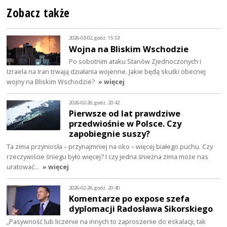
Zobacz także
2026-03-02, godz. 15:53
Wojna na Bliskim Wschodzie
Po sobotnim ataku Stanów Zjednoczonych i
Izraela na Iran trwają działania wojenne. Jakie będą skutki obecnej
wojny na Bliskim Wschodzie?
» więcej
2026-02-26, godz. 20:42
Pierwsze od lat prawdziwe
przedwiośnie w Polsce. Czy
zapobiegnie suszy?
Ta zima przyniosła – przynajmniej na oko – więcej białego puchu. Czy
rzeczywiście śniegu było więcej? I czy jedna śnieżna zima może nas
uratować…
» więcej
2026-02-26, godz. 20:40
Komentarze po expose szefa
dyplomacji Radosława Sikorskiego
„Pasywność lub liczenie na innych to zaproszenie do eskalacji, tak