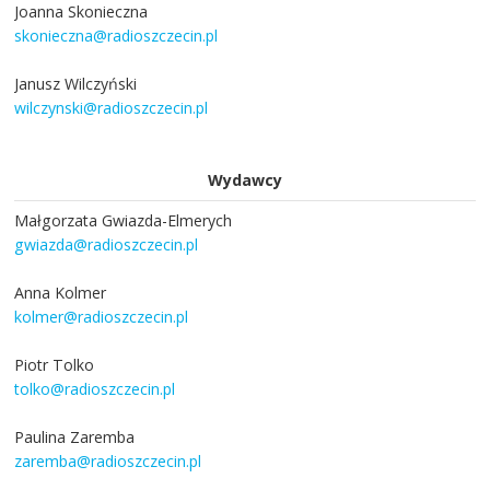
Joanna Skonieczna
skonieczna@radioszczecin.pl
Janusz Wilczyński
wilczynski@radioszczecin.pl
Wydawcy
Małgorzata Gwiazda-Elmerych
gwiazda@radioszczecin.pl
Anna Kolmer
kolmer@radioszczecin.pl
Piotr Tolko
tolko@radioszczecin.pl
Paulina Zaremba
zaremba@radioszczecin.pl