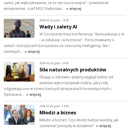
samo, jak wykrzykiwanie, że to nie nasza wojna” - powiedział
wicepremier, szef MSZ Radosław…
» więcej
2026-02-25, godz. 14:30
Wady i zalety AI
W Szczecinie trwa konferencja "Komunikacja z AI
- w edukacji i w biznesie". Porozmawiamy o
celach i korzyściach korzystania ze sztucznej inteligencji. Ale i
ciemnych…
» więcej
2026-02-25, godz. 14:30
Siła naturalnych produktów
Dbając o zdrowie i piękny wygląd ludzie od
wieków wykorzystywali rośliny. Jaką rolę
odgrywają one w nowoczesnych preparatach kosmetycznych i
farmaceut…
» więcej
2026-02-25, godz. 14:30
Młodzi a biznes
Młodzi a biznes. Czy młodzi ludzie wiedzą, jak
zamieniać pomysły w działanie?
» więcej