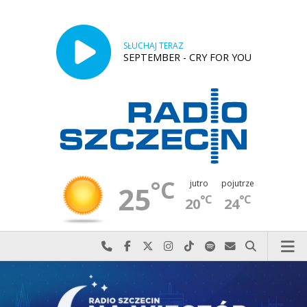
SŁUCHAJ TERAZ
SEPTEMBER - CRY FOR YOU
°C
jutro
pojutrze
25
°C
°C
20
24
Najlepiej po prostu do nas zadzwoń
Odwiedź nas na Facebook-u
Odwiedź nas na X
Odwiedź nas na Instagram-ie
Odwiedź nas na TikTok-u
Szukaj nas na Spotify
Wyślij do nas w
Szukaj