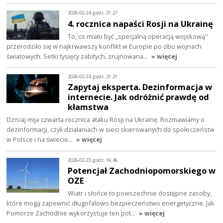
2026-02-24, godz. 21:27
4. rocznica napaści Rosji na Ukrainę
To, co miało być „specjalną operacją wojskową"
przerodziło się w najkrwawszy konflikt w Europie po obu wojnach
światowych. Setki tysięcy zabitych, zrujnowana…
» więcej
2026-02-24, godz. 21:21
Zapytaj eksperta. Dezinformacja w
internecie. Jak odróżnić prawdę od
kłamstwa
Dzisiaj mija czwarta rocznica ataku Rosji na Ukrainę. Rozmawiamy o
dezinformacji, czyli działaniach w sieci skierowanych do społeczeństw
w Polsce i na świecie…
» więcej
2026-02-23, godz. 16:46
Potencjał Zachodniopomorskiego w
OZE
Wiatr i słońce to powszechnie dostępne zasoby,
które mogą zapewnić długofalowo bezpieczeństwo energetyczne. Jak
Pomorze Zachodnie wykorzystuje ten pot…
» więcej