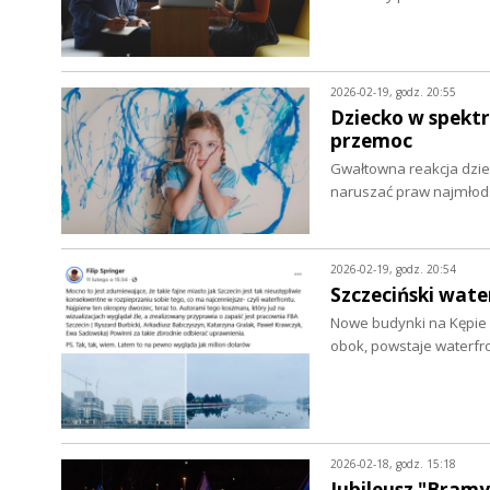
2026-02-19, godz. 20:55
Dziecko w spektr
przemoc
Gwałtowna reakcja dzie
naruszać praw najmłod
2026-02-19, godz. 20:54
Szczeciński wate
Nowe budynki na Kępie P
obok, powstaje waterf
2026-02-18, godz. 15:18
Jubileusz "Bramy