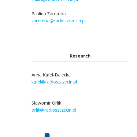
Paulina Zaremba
zaremba@radioszczecin.pl
Research
Anna Kafel-Dalecka
kafel@radioszczecin.pl
Sławomir Orlik
orlik@radioszczecin.pl