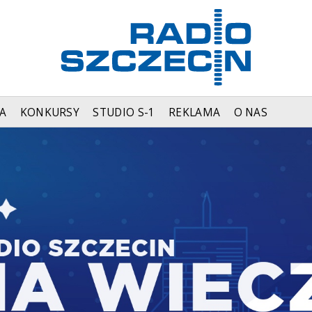
A
KONKURSY
STUDIO S-1
REKLAMA
O NAS