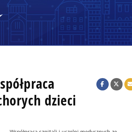
spółpraca
horych dzieci
Współpraca szpitali i uczelni medycznych ze