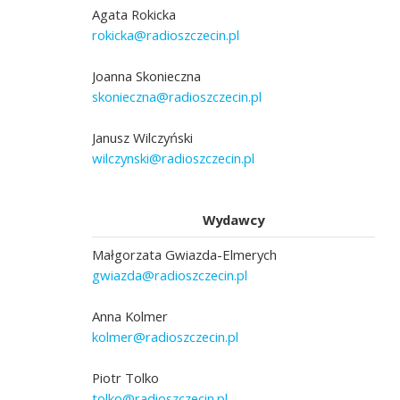
Agata Rokicka
rokicka@radioszczecin.pl
Joanna Skonieczna
skonieczna@radioszczecin.pl
Janusz Wilczyński
wilczynski@radioszczecin.pl
Wydawcy
Małgorzata Gwiazda-Elmerych
gwiazda@radioszczecin.pl
Anna Kolmer
kolmer@radioszczecin.pl
Piotr Tolko
tolko@radioszczecin.pl