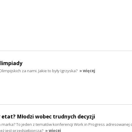
limpiady
mpijskich za nami. Jakie to były Igrzyska?
» więcej
 etat? Młodzi wobec trudnych decyzji
a marka? To jeden z tematów konferencji Work in Progress adresowanej
ież jest przedsiębiorcza?
» więcej