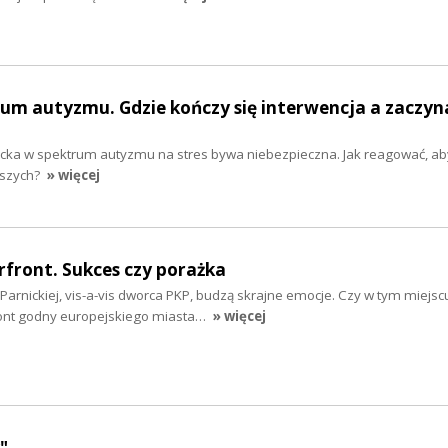
um autyzmu. Gdzie kończy się interwencja a zaczyn
cka w spektrum autyzmu na stres bywa niebezpieczna. Jak reagować, ab
szych?
» więcej
rfront. Sukces czy porażka
arnickiej, vis-a-vis dworca PKP, budzą skrajne emocje. Czy w tym miejscu
ront godny europejskiego miasta…
» więcej
"