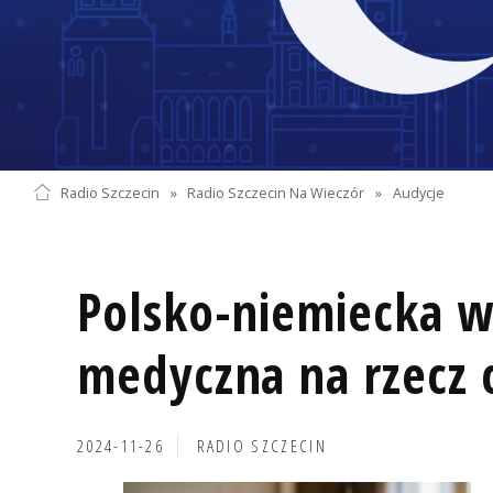
Radio Szczecin
»
Radio Szczecin Na Wieczór
»
Audycje
Polsko-niemiecka w
medyczna na rzecz c
2024-11-26
RADIO SZCZECIN