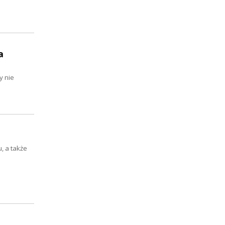
a
y nie
, a także