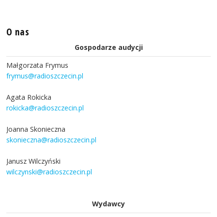
O nas
Gospodarze audycji
Małgorzata Frymus
frymus@radioszczecin.pl
Agata Rokicka
rokicka@radioszczecin.pl
Joanna Skonieczna
skonieczna@radioszczecin.pl
Janusz Wilczyński
wilczynski@radioszczecin.pl
Wydawcy