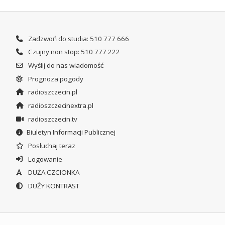
Zadzwoń do studia: 510 777 666
Czujny non stop: 510 777 222
Wyślij do nas wiadomość
Prognoza pogody
radioszczecin.pl
radioszczecinextra.pl
radioszczecin.tv
Biuletyn Informacji Publicznej
Posłuchaj teraz
Logowanie
DUŻA CZCIONKA
DUŻY KONTRAST