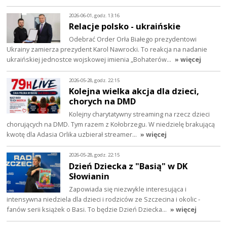
2026-06-01, godz. 13:16
Relacje polsko - ukraińskie
Odebrać Order Orła Białego prezydentowi
Ukrainy zamierza prezydent Karol Nawrocki. To reakcja na nadanie
ukraińskiej jednostce wojskowej imienia „Bohaterów…
» więcej
2026-05-28, godz. 22:15
Kolejna wielka akcja dla dzieci,
chorych na DMD
Kolejny charytatywny streaming na rzecz dzieci
chorujących na DMD. Tym razem z Kołobrzegu. W niedzielę brakującą
kwotę dla Adasia Orlika uzbierał streamer…
» więcej
2026-05-28, godz. 22:15
Dzień Dziecka z "Basią" w DK
Słowianin
Zapowiada się niezwykle interesująca i
intensywna niedziela dla dzieci i rodziców ze Szczecina i okolic -
fanów serii książek o Basi. To będzie Dzień Dziecka…
» więcej