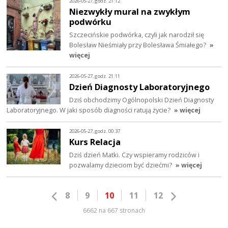
2026-05-27, godz. 21:12
Niezwykły mural na zwykłym
podwórku
Szczecińskie podwórka, czyli jak narodził się
Bolesław Nieśmiały przy Bolesława Śmiałego?
»
więcej
2026-05-27, godz. 21:11
Dzień Diagnosty Laboratoryjnego
Dziś obchodzimy Ogólnopolski Dzień Diagnosty
Laboratoryjnego. W jaki sposób diagności ratują życie?
» więcej
2026-05-27, godz. 00:37
Kurs Relacja
Dziś dzień Matki. Czy wspieramy rodziców i
pozwalamy dzieciom być dziećmi?
» więcej
8
9
10
11
12
6662 na 667 stronach