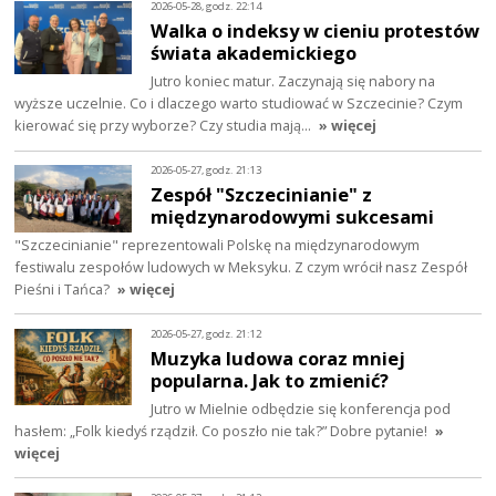
2026-05-28, godz. 22:14
Walka o indeksy w cieniu protestów
świata akademickiego
Jutro koniec matur. Zaczynają się nabory na
wyższe uczelnie. Co i dlaczego warto studiować w Szczecinie? Czym
kierować się przy wyborze? Czy studia mają…
» więcej
2026-05-27, godz. 21:13
Zespół "Szczecinianie" z
międzynarodowymi sukcesami
"Szczecinianie" reprezentowali Polskę na międzynarodowym
festiwalu zespołów ludowych w Meksyku. Z czym wrócił nasz Zespół
Pieśni i Tańca?
» więcej
2026-05-27, godz. 21:12
Muzyka ludowa coraz mniej
popularna. Jak to zmienić?
Jutro w Mielnie odbędzie się konferencja pod
hasłem: „Folk kiedyś rządził. Co poszło nie tak?” Dobre pytanie!
»
więcej