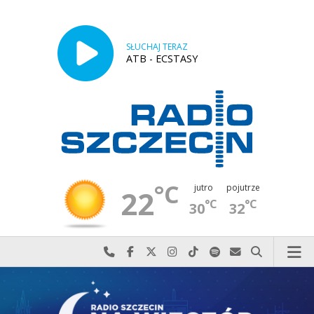
SŁUCHAJ TERAZ
ATB - ECSTASY
°C
jutro
pojutrze
22
°C
°C
30
32
Najlepiej po prostu do nas zadzwoń
Odwiedź nas na Facebook-u
Odwiedź nas na X
Odwiedź nas na Instagram-ie
Odwiedź nas na TikTok-u
Szukaj nas na Spotify
Wyślij do nas w
Szukaj