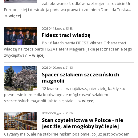
zablokowanie środków na zbrojenia, rozbicie Unii
Europejskiej i destrukcja państwa prawa to zdaniem Donalda Tuska…
» więcej
2026-04-13, godz. 13:38
Fidesz traci władzę
Po 16 latach partia FIDESZ Viktora Orbana traci
władzę na rzecz partii TISZA Petera Magyara. Jakie jest znaczenie tego
zwycięstwa?
» więcej
2026-04-09, godz. 21:13
Spacer szlakiem szczecińskich
magnolii
12 kwietnia – w najbliższą niedzielę, każdy kto
przyniesie karmę dla kotów będzie mógł ruszyć szlakiem
szczecińskich magnolii. Jak to się stało…
» więcej
2026-04-09, godz. 21:08
Stan czytelnictwa w Polsce - nie
jest źle, ale mogłoby być lepiej
Czytamy mało, ale na stabilnie niskim poziomie, co już jest powodem