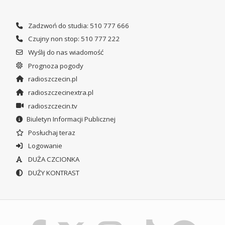
Zadzwoń do studia: 510 777 666
Czujny non stop: 510 777 222
Wyślij do nas wiadomość
Prognoza pogody
radioszczecin.pl
radioszczecinextra.pl
radioszczecin.tv
Biuletyn Informacji Publicznej
Posłuchaj teraz
Logowanie
DUŻA CZCIONKA
DUŻY KONTRAST