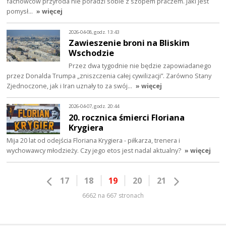
fachowców przyroda nie poradzi sobie z szopem praczem. Jaki jest
pomysł…
» więcej
2026-04-08, godz. 13:43
Zawieszenie broni na Bliskim
Wschodzie
Przez dwa tygodnie nie będzie zapowiadanego
przez Donalda Trumpa „zniszczenia całej cywilizacji”. Zarówno Stany
Zjednoczone, jak i Iran uznały to za swój…
» więcej
2026-04-07, godz. 20:44
20. rocznica śmierci Floriana
Krygiera
Mija 20 lat od odejścia Floriana Krygiera - piłkarza, trenera i
wychowawcy młodzieży. Czy jego etos jest nadal aktualny?
» więcej
17
18
19
20
21
6662 na 667 stronach