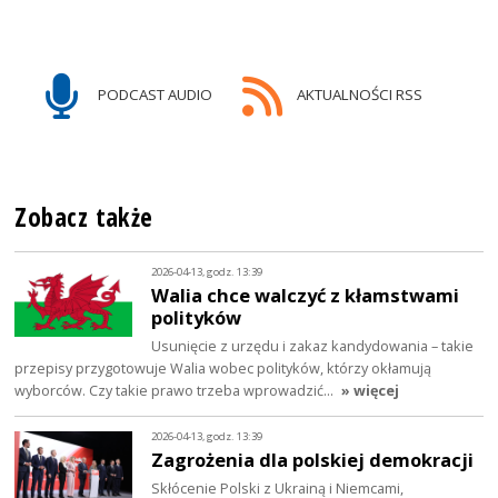
PODCAST AUDIO
AKTUALNOŚCI RSS
Zobacz także
2026-04-13, godz. 13:39
Walia chce walczyć z kłamstwami
polityków
Usunięcie z urzędu i zakaz kandydowania – takie
przepisy przygotowuje Walia wobec polityków, którzy okłamują
wyborców. Czy takie prawo trzeba wprowadzić…
» więcej
2026-04-13, godz. 13:39
Zagrożenia dla polskiej demokracji
Skłócenie Polski z Ukrainą i Niemcami,