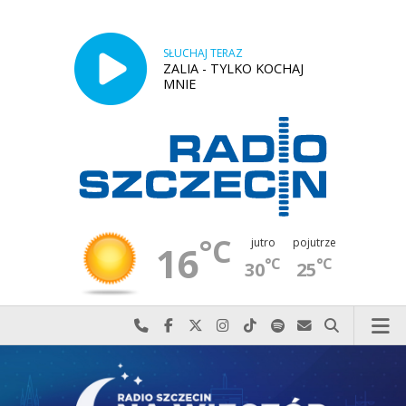
SŁUCHAJ TERAZ
ZALIA - TYLKO KOCHAJ
MNIE
°C
jutro
pojutrze
16
°C
°C
30
25
Najlepiej po prostu do nas zadzwoń
Odwiedź nas na Facebook-u
Odwiedź nas na X
Odwiedź nas na Instagram-ie
Odwiedź nas na TikTok-u
Szukaj nas na Spotify
Wyślij do nas w
Szukaj