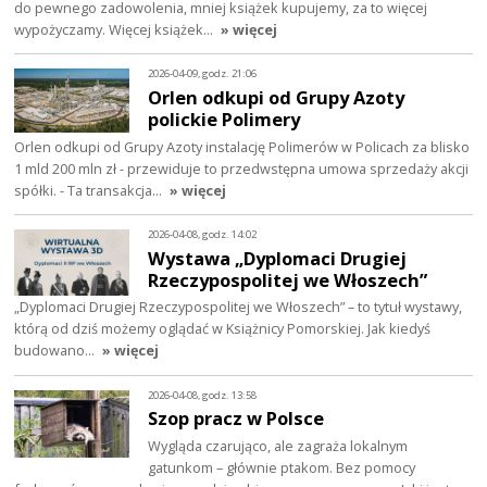
do pewnego zadowolenia, mniej książek kupujemy, za to więcej
wypożyczamy. Więcej książek…
» więcej
2026-04-09, godz. 21:06
Orlen odkupi od Grupy Azoty
polickie Polimery
Orlen odkupi od Grupy Azoty instalację Polimerów w Policach za blisko
1 mld 200 mln zł - przewiduje to przedwstępna umowa sprzedaży akcji
spółki. - Ta transakcja…
» więcej
2026-04-08, godz. 14:02
Wystawa „Dyplomaci Drugiej
Rzeczypospolitej we Włoszech”
„Dyplomaci Drugiej Rzeczypospolitej we Włoszech” – to tytuł wystawy,
którą od dziś możemy oglądać w Książnicy Pomorskiej. Jak kiedyś
budowano…
» więcej
2026-04-08, godz. 13:58
Szop pracz w Polsce
Wygląda czarująco, ale zagraża lokalnym
gatunkom – głównie ptakom. Bez pomocy