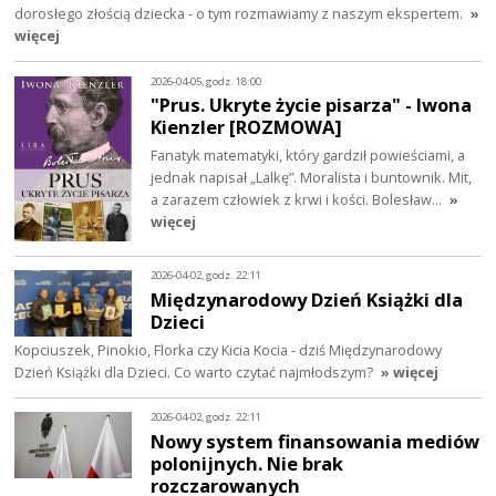
dorosłego złością dziecka - o tym rozmawiamy z naszym ekspertem.
»
więcej
2026-04-05, godz. 18:00
"Prus. Ukryte życie pisarza" - Iwona
Kienzler [ROZMOWA]
Fanatyk matematyki, który gardził powieściami, a
jednak napisał „Lalkę”. Moralista i buntownik. Mit,
a zarazem człowiek z krwi i kości. Bolesław…
»
więcej
2026-04-02, godz. 22:11
Międzynarodowy Dzień Książki dla
Dzieci
Kopciuszek, Pinokio, Florka czy Kicia Kocia - dziś Międzynarodowy
Dzień Książki dla Dzieci. Co warto czytać najmłodszym?
» więcej
2026-04-02, godz. 22:11
Nowy system finansowania mediów
polonijnych. Nie brak
rozczarowanych