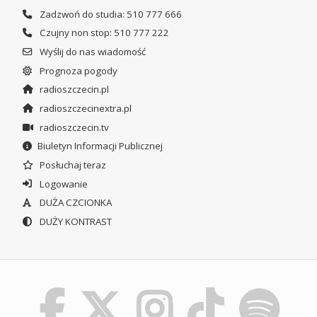
Zadzwoń do studia: 510 777 666
Czujny non stop: 510 777 222
Wyślij do nas wiadomość
Prognoza pogody
radioszczecin.pl
radioszczecinextra.pl
radioszczecin.tv
Biuletyn Informacji Publicznej
Posłuchaj teraz
Logowanie
DUŻA CZCIONKA
DUŻY KONTRAST