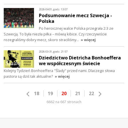
2026-04-01, godz. 13:07
Podsumowanie mecz Szwecja -
Polska
Po heroicznej walce Polska przegrała 2:3 ze
Szwecją. To była niezła piłka – mówią kibice. Czy rzeczywiście
rozegraliśmy dobry mecz, skoro straciliśmy…
» więcej
2026-03-31, godz. 21:57
Dziedzictwo Dietricha Bonhoeffera
we współczesnym świecie
Kolejny Tydzień Bonhoeffera "Ślady" przed nami. Dlaczego słowa
pastora są dziś tak aktualne?
» więcej
18
19
20
21
22
6662 na 667 stronach