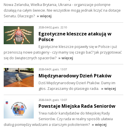
Nowa Zelandia, Wielka Brytania, Ukraina - organizacje polonijne
działają na całym świecie. Nie wszystkie mogą jednak liczyć na dotacje
Senatu. Dlaczego?
» więcej
2026-04-02, godz. 22:10
Egzotyczne kleszcze atakują w
Polsce
Egzotyczne kleszcze pojawiły się w Polsce i już
przenoszą nowe patogeny - czy mamy się czego bać? Jak przygotować
się do świątecznych spacerów?
» więcej
2026-04-01, godz. 13:07
Międzynarodowy Dzień Ptaków
Dziś Międzynarodowy Dzień Ptaków. Damy im
głos. Zapraszamy do ptasiego radia.
» więcej
2026-04-01, godz. 13:07
Powstaje Miejska Rada Seniorów
Trwa nabór kandydatów do Miejskiej Rady
Seniorów. Czy rada w realny sposób ułatwia
dialog pomiędzy władzami a starszym pokoleniem?
» więcej