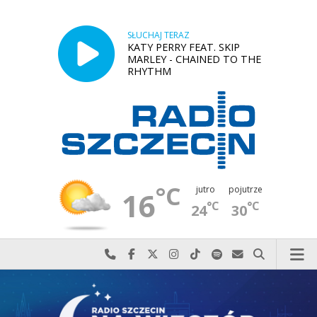
SŁUCHAJ TERAZ
KATY PERRY FEAT. SKIP
MARLEY - CHAINED TO THE
RHYTHM
°C
jutro
pojutrze
16
°C
°C
24
30
Najlepiej po prostu do nas zadzwoń
Odwiedź nas na Facebook-u
Odwiedź nas na X
Odwiedź nas na Instagram-ie
Odwiedź nas na TikTok-u
Szukaj nas na Spotify
Wyślij do nas w
Szukaj