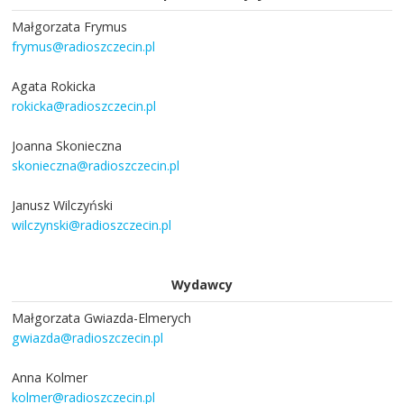
Małgorzata Frymus
frymus@radioszczecin.pl
Agata Rokicka
rokicka@radioszczecin.pl
Joanna Skonieczna
skonieczna@radioszczecin.pl
Janusz Wilczyński
wilczynski@radioszczecin.pl
Wydawcy
Małgorzata Gwiazda-Elmerych
gwiazda@radioszczecin.pl
Anna Kolmer
kolmer@radioszczecin.pl