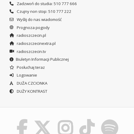
Zadzwoń do studia: 510 777 666
Czujny non stop: 510 777 222
Wyślij do nas wiadomość
Prognoza pogody
radioszczecin.pl
radioszczecinextra.pl
radioszczecin.tv
Biuletyn Informacji Publicznej
Posłuchaj teraz
Logowanie
DUŻA CZCIONKA
DUŻY KONTRAST