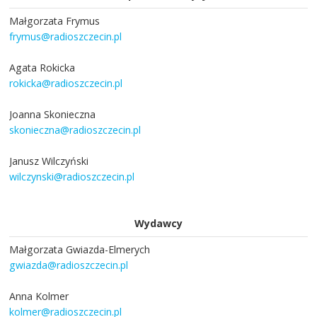
Małgorzata Frymus
frymus@radioszczecin.pl
Agata Rokicka
rokicka@radioszczecin.pl
Joanna Skonieczna
skonieczna@radioszczecin.pl
Janusz Wilczyński
wilczynski@radioszczecin.pl
Wydawcy
Małgorzata Gwiazda-Elmerych
gwiazda@radioszczecin.pl
Anna Kolmer
kolmer@radioszczecin.pl