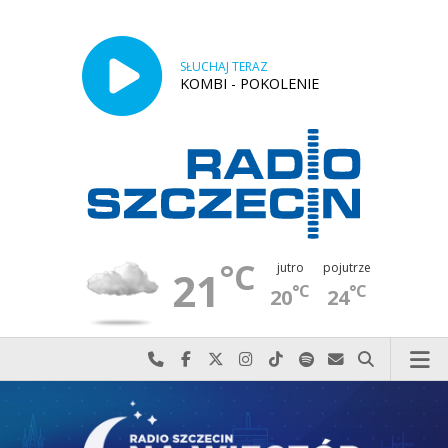
SŁUCHAJ TERAZ
KOMBI - POKOLENIE
°C
jutro
pojutrze
21
°C
°C
20
24
Najlepiej po prostu do nas zadzwoń
Odwiedź nas na Facebook-u
Odwiedź nas na X
Odwiedź nas na Instagram-ie
Odwiedź nas na TikTok-u
Szukaj nas na Spotify
Wyślij do nas w
Szukaj