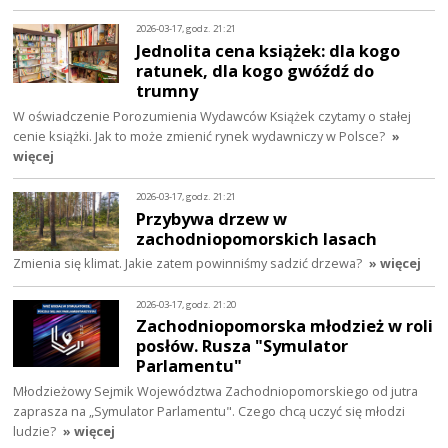
2026-03-17, godz. 21:21
Jednolita cena książek: dla kogo
ratunek, dla kogo gwóźdź do
trumny
W oświadczenie Porozumienia Wydawców Książek czytamy o stałej
cenie książki. Jak to może zmienić rynek wydawniczy w Polsce?
»
więcej
2026-03-17, godz. 21:21
Przybywa drzew w
zachodniopomorskich lasach
Zmienia się klimat. Jakie zatem powinniśmy sadzić drzewa?
» więcej
2026-03-17, godz. 21:20
Zachodniopomorska młodzież w roli
posłów. Rusza "Symulator
Parlamentu"
Młodzieżowy Sejmik Województwa Zachodniopomorskiego od jutra
zaprasza na „Symulator Parlamentu". Czego chcą uczyć się młodzi
ludzie?
» więcej