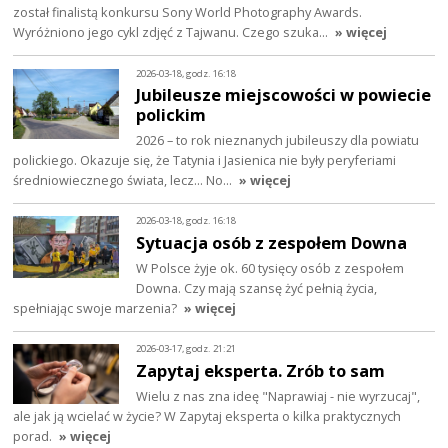
został finalistą konkursu Sony World Photography Awards.
Wyróżniono jego cykl zdjęć z Tajwanu. Czego szuka…
» więcej
2026-03-18, godz. 16:18
Jubileusze miejscowości w powiecie
polickim
2026 – to rok nieznanych jubileuszy dla powiatu
polickiego. Okazuje się, że Tatynia i Jasienica nie były peryferiami
średniowiecznego świata, lecz… No…
» więcej
2026-03-18, godz. 16:18
Sytuacja osób z zespołem Downa
W Polsce żyje ok. 60 tysięcy osób z zespołem
Downa. Czy mają szansę żyć pełnią życia,
spełniając swoje marzenia?
» więcej
2026-03-17, godz. 21:21
Zapytaj eksperta. Zrób to sam
Wielu z nas zna ideę "Naprawiaj - nie wyrzucaj",
ale jak ją wcielać w życie? W Zapytaj eksperta o kilka praktycznych
porad.
» więcej