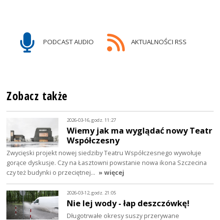
PODCAST AUDIO
AKTUALNOŚCI RSS
Zobacz także
2026-03-16, godz. 11:27
Wiemy jak ma wyglądać nowy Teatr
Współczesny
Zwycięski projekt nowej siedziby Teatru Współczesnego wywołuje
gorące dyskusje. Czy na Łasztowni powstanie nowa ikona Szczecina
czy też budynki o przeciętnej…
» więcej
2026-03-12, godz. 21:05
Nie lej wody - łap deszczówkę!
Długotrwałe okresy suszy przerywane