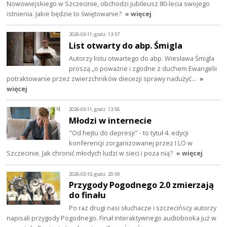
Nowowiejskiego w Szczecinie, obchodzi jubileusz 80-lecia swojego
istnienia. Jakie będzie to świętowanie?
» więcej
2026-03-11, godz. 13:57
List otwarty do abp. Śmigla
Autorzy listu otwartego do abp. Wiesława Śmigla
proszą „o poważne i zgodne z duchem Ewangelii
potraktowanie przez zwierzchników diecezji sprawy nadużyć…
»
więcej
2026-03-11, godz. 13:56
Młodzi w internecie
"Od hejtu do depresji" - to tytuł 4. edycji
konferencji zorganizowanej przez I LO w
Szczecinie. Jak chronić młodych ludzi w sieci i poza nią?
» więcej
2026-03-10, godz. 20:59
Przygody Pogodnego 2.0 zmierzają
do finału
Po raz drugi nasi słuchacze i szczecińscy autorzy
napisali przygody Pogodnego. Finał interaktywnego audiobooka już w