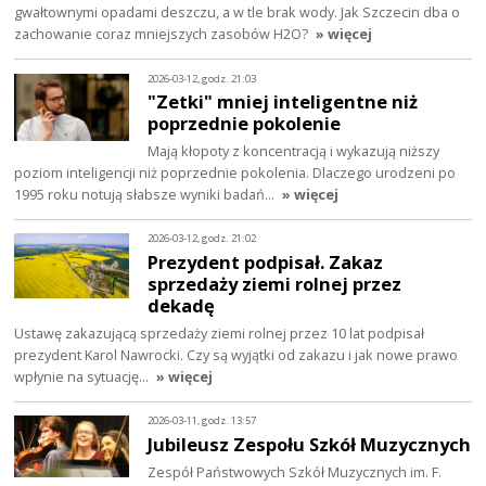
gwałtownymi opadami deszczu, a w tle brak wody. Jak Szczecin dba o
zachowanie coraz mniejszych zasobów H2O?
» więcej
2026-03-12, godz. 21:03
"Zetki" mniej inteligentne niż
poprzednie pokolenie
Mają kłopoty z koncentracją i wykazują niższy
poziom inteligencji niż poprzednie pokolenia. Dlaczego urodzeni po
1995 roku notują słabsze wyniki badań…
» więcej
2026-03-12, godz. 21:02
Prezydent podpisał. Zakaz
sprzedaży ziemi rolnej przez
dekadę
Ustawę zakazującą sprzedaży ziemi rolnej przez 10 lat podpisał
prezydent Karol Nawrocki. Czy są wyjątki od zakazu i jak nowe prawo
wpłynie na sytuację…
» więcej
2026-03-11, godz. 13:57
Jubileusz Zespołu Szkół Muzycznych
Zespół Państwowych Szkół Muzycznych im. F.