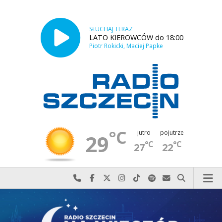
SŁUCHAJ TERAZ
LATO KIEROWCÓW do 18:00
Piotr Rokicki, Maciej Papke
°C
jutro
pojutrze
29
°C
°C
27
22
Najlepiej po prostu do nas zadzwoń
Odwiedź nas na Facebook-u
Odwiedź nas na X
Odwiedź nas na Instagram-ie
Odwiedź nas na TikTok-u
Szukaj nas na Spotify
Wyślij do nas w
Szukaj