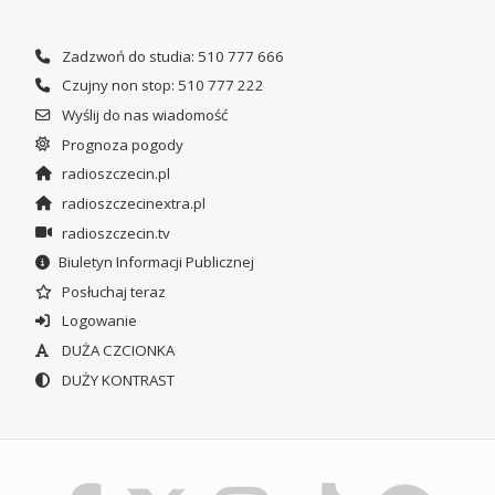
Zadzwoń do studia: 510 777 666
Czujny non stop: 510 777 222
Wyślij do nas wiadomość
Prognoza pogody
radioszczecin.pl
radioszczecinextra.pl
radioszczecin.tv
Biuletyn Informacji Publicznej
Posłuchaj teraz
Logowanie
DUŻA CZCIONKA
DUŻY KONTRAST