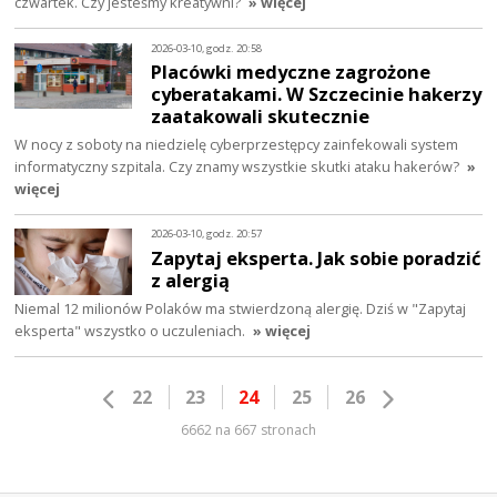
czwartek. Czy jesteśmy kreatywni?
» więcej
2026-03-10, godz. 20:58
Placówki medyczne zagrożone
cyberatakami. W Szczecinie hakerzy
zaatakowali skutecznie
W nocy z soboty na niedzielę cyberprzestępcy zainfekowali system
informatyczny szpitala. Czy znamy wszystkie skutki ataku hakerów?
»
więcej
2026-03-10, godz. 20:57
Zapytaj eksperta. Jak sobie poradzić
z alergią
Niemal 12 milionów Polaków ma stwierdzoną alergię. Dziś w "Zapytaj
eksperta" wszystko o uczuleniach.
» więcej
22
23
24
25
26
6662 na 667 stronach